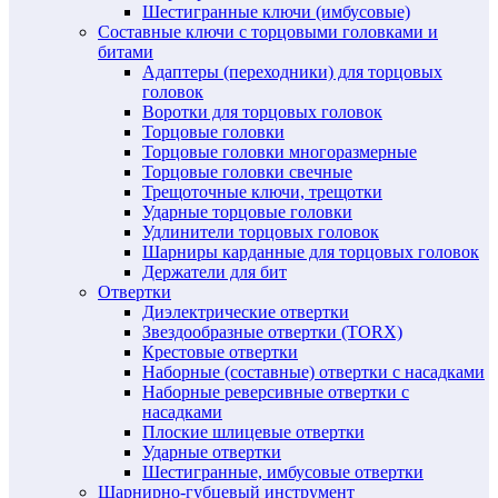
Шестигранные ключи (имбусовые)
Составные ключи с торцовыми головками и
битами
Адаптеры (переходники) для торцовых
головок
Воротки для торцовых головок
Торцовые головки
Торцовые головки многоразмерные
Торцовые головки свечные
Трещоточные ключи, трещотки
Ударные торцовые головки
Удлинители торцовых головок
Шарниры карданные для торцовых головок
Держатели для бит
Отвертки
Диэлектрические отвертки
Звездообразные отвертки (TORX)
Крестовые отвертки
Наборные (составные) отвертки с насадками
Наборные реверсивные отвертки с
насадками
Плоские шлицевые отвертки
Ударные отвертки
Шестигранные, имбусовые отвертки
Шарнирно-губцевый инструмент