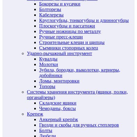
Бокорезы и кусачки
Болторезы
Кабелерезы
Круглогубцы, тонкогубцы и длинногубцы
Плоскогубцы и пассатижи
Ручные ножницы по металлу
Ручные пресс-клещи
Строительные клещи и щипцы
Съемники стопорных колец
Ударно-рычажный инструмент
Кувалды
Молотки
Зубила, бородки, выколотки, кернеры,
добойники
Ломы, монтировки
Топоры
Системы хранения инструмента (ящики, полки,
органайзеры)
Складские ящики
Чемоданы, боксы
Крепеж
Анкерный крепёж
Гвозди и скобы для ручных степлеров
Болты
Дюбели