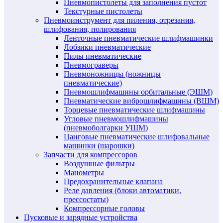
Пневмопистолеты для заполнения пустот
Текстурные пистолеты
Пневмоинструмент для пиления, отрезания,
шлифования, полирования
Ленточные пневматические шлифмашинки
Лобзики пневматические
Пилы пневматические
Пневмограверы
Пневмоножницы (ножницы
пневматические)
Пневмошлифмашины орбитальные (ЭШМ)
Пневматические виброшлифмашины (ВШМ)
Торцевые пневматические шлифмашины
Угловые пневмошлифмашины
(пневмоболгарки УШМ)
Цанговые пневматические шлифовальные
машинки (шарошки)
Запчасти для компрессоров
Воздушные фильтры
Манометры
Предохранительные клапана
Реле давления (блоки автоматики,
прессостаты)
Компрессорные головы
Пусковые и зарядные устройства