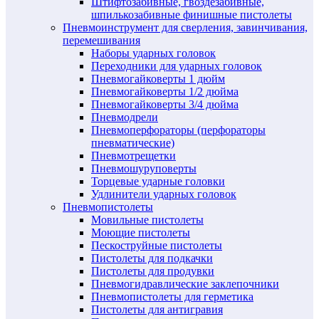
Штифтозабивные, гвоздезабивные,
шпилькозабивные финишные пистолеты
Пневмоинструмент для сверления, завинчивания,
перемешивания
Наборы ударных головок
Переходники для ударных головок
Пневмогайковерты 1 дюйм
Пневмогайковерты 1/2 дюйма
Пневмогайковерты 3/4 дюйма
Пневмодрели
Пневмоперфораторы (перфораторы
пневматические)
Пневмотрещетки
Пневмошуруповерты
Торцевые ударные головки
Удлинители ударных головок
Пневмопистолеты
Мовильные пистолеты
Моющие пистолеты
Пескоструйные пистолеты
Пистолеты для подкачки
Пистолеты для продувки
Пневмогидравлические заклепочники
Пневмопистолеты для герметика
Пистолеты для антигравия