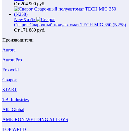
От
204 900
руб.
New
Хит
%
Сварог Сварочный полуавтомат TECH MIG 350 (N258)
От
171 880
руб.
Производители
Aurora
AuroraPro
Foxweld
Сварог
START
TBi Industries
Alfa Global
AMICRON WELDING ALLOYS
TOP WELD