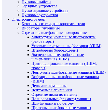
Пусковые кабели
Зарядные устройства
Пуско-зарядные устройства
Пусковые устройства
Электроинструмент
Бетоносмесители, растворосмесители
Вибраторы глубинные
Отрезание, шлифование, полирование
Многофункциональные инструменты
(реноваторы)
Угловые шлифмашины (болгарки, УШМ)
Штроборезы (бороздоделы)
Эксцентриковые, орбитальные
шлифмашины (ЭШМ)
Прямошлифовальные машины (ПШМ,
граверы)
Ленточные шлифовальные машины (ЛШМ)
Вибрационные шлифовальные машины
(ВШМ)
Дельташлифмашины
Ленточные напильники
Отрезные пилы по металлу
Полировальные (для авто) машины
Шлифмашины по бетону
Щеточные шлифовальные машины