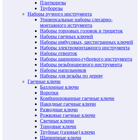
Плиткорезы
Труборезы
Наборы ручного инструмента
Универсальные наборы слесарно-
монтажного иструмента
Наборы торцовых головок и трещеток
Наборы гаечных ключей
Наборы имбусовых, шестигранных ключей
Наборы электромонтажного инструмента
Наборы отверток
Наборы шарнирно-губцевого инструмента
Наборы резьбонарезного инструмента
Наборы напильников
Наборы для резьбы по дереву
Гаечные ключи
Баллонные ключи
Воротки
Комбинированные гаечные ключи
Накидные гаечные ключи
Разводные ключи
Рожковые гаечные ключи
Свечные ключи
Торцовые ключи
Трубные (газовые) ключи
Шарнирные ключи