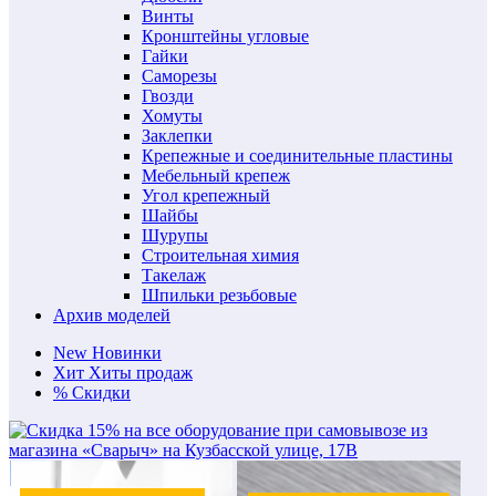
Винты
Кронштейны угловые
Гайки
Саморезы
Гвозди
Хомуты
Заклепки
Крепежные и соединительные пластины
Мебельный крепеж
Угол крепежный
Шайбы
Шурупы
Строительная химия
Такелаж
Шпильки резьбовые
Архив моделей
New
Новинки
Хит
Хиты продаж
%
Скидки