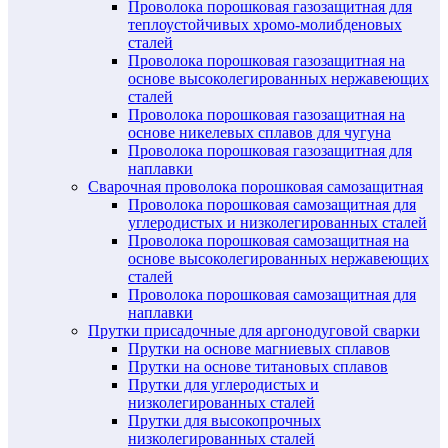
Проволока порошковая газозащитная для
теплоустойчивых хромо-молибденовых
сталей
Проволока порошковая газозащитная на
основе высоколегированных нержавеющих
сталей
Проволока порошковая газозащитная на
основе никелевых сплавов для чугуна
Проволока порошковая газозащитная для
наплавки
Сварочная проволока порошковая самозащитная
Проволока порошковая самозащитная для
углеродистых и низколегированных сталей
Проволока порошковая самозащитная на
основе высоколегированных нержавеющих
сталей
Проволока порошковая самозащитная для
наплавки
Прутки присадочные для аргонодуговой сварки
Прутки на основе магниевых сплавов
Прутки на основе титановых сплавов
Прутки для углеродистых и
низколегированных сталей
Прутки для высокопрочных
низколегированных сталей