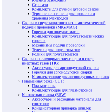
Клеммы заземления
Строгачи
Комплекты для ручной дуговой сварки
Термопеналы и печи для прокалки и
хранения электродов
Сварка в среде защитного газа с автоматической
подачей проволоки (MIG/MAG)
Горелки для полуавтоматов
Комплектующие для полуавтоматических
горелок
Механизмы подачи проволоки
Тележки для полуавтоматов
Ролики для полуавтоматов
Сварка неплавящимся электродом в среде
инертных газов (TIG)
Аксессуары для аргонодуговой сварки
Горелки для аргонодуговой сварки
Комплектующие для аргонодуговых горелок
Плазменная резка (CUT)
Плазмотроны
Комплектующие для плазмотронов
Контактная сварка (RSW)
Аксессуары и расходные материалы для
споттеров
Конденсаторная приварка шпилек