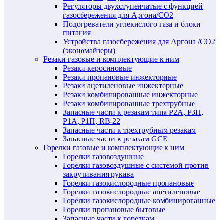
Регуляторы двухступенчатые c функцией
газосбережения для Аргона/СО2
Подогреватели углекислого газа и блоки
питания
Устройства газосбережения для Аргона /СО2
(экономайзеры)
Резаки газовые и комплектующие к ним
Резаки керосиновые
Резаки пропановые инжекторные
Резаки ацетиленовые инжекторные
Резаки комбинированные инжекторные
Резаки комбинированные трехтрубные
Запасные части к резакам типа Р2А, Р3П,
Р1А, Р1П, RB-22
Запасные части к трехтрубным резакам
Запасные части к резакам GCE
Горелки газовые и комплектующие к ним
Горелки газовоздушные
Горелки газовоздушные с системой против
закручивания рукава
Горелки газокислородные пропановые
Горелки газокислородные ацетиленовые
Горелки газокислородные комбинированные
Горелки пропановые бытовые
Запасные части к горелкам