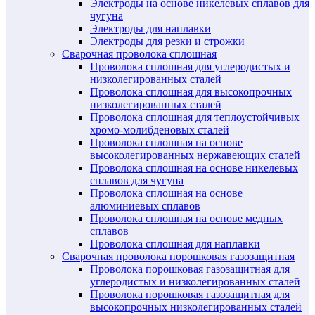
Электроды на основе никелевых сплавов для
чугуна
Электроды для наплавки
Электроды для резки и строжки
Сварочная проволока сплошная
Проволока сплошная для углеродистых и
низколегированных сталей
Проволока сплошная для высокопрочных
низколегированных сталей
Проволока сплошная для теплоустойчивых
хромо-молибденовых сталей
Проволока сплошная на основе
высоколегированных нержавеющих сталей
Проволока сплошная на основе никелевых
сплавов для чугуна
Проволока сплошная на основе
алюминиевых сплавов
Проволока сплошная на основе медных
сплавов
Проволока сплошная для наплавки
Сварочная проволока порошковая газозащитная
Проволока порошковая газозащитная для
углеродистых и низколегированных сталей
Проволока порошковая газозащитная для
высокопрочных низколегированных сталей