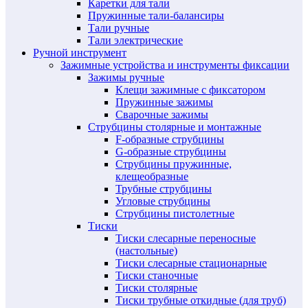
Каретки для тали
Пружинные тали-балансиры
Тали ручные
Тали электрические
Ручной инструмент
Зажимные устройства и инструменты фиксации
Зажимы ручные
Клещи зажимные с фиксатором
Пружинные зажимы
Сварочные зажимы
Струбцины столярные и монтажные
F-образные струбцины
G-образные струбцины
Струбцины пружинные,
клещеобразные
Трубные струбцины
Угловые струбцины
Струбцины пистолетные
Тиски
Тиски слесарные переносные
(настольные)
Тиски слесарные стационарные
Тиски станочные
Тиски столярные
Тиски трубные откидные (для труб)