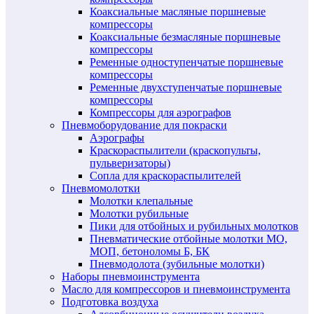
Коаксиальные масляные поршневые
компрессоры
Коаксиальные безмасляные поршневые
компрессоры
Ременные одноступенчатые поршневые
компрессоры
Ременные двухступенчатые поршневые
компрессоры
Компрессоры для аэрографов
Пневмоборудование для покраски
Аэрографы
Краскораспылители (краскопульты,
пульверизаторы)
Сопла для краскораспылителей
Пневмомолотки
Молотки клепальные
Молотки рубильные
Пики для отбойных и рубильных молотков
Пневматические отбойные молотки МО,
МОП, бетоноломы Б, БК
Пневмодолота (зубильные молотки)
Наборы пневмоинструмента
Масло для компрессоров и пневмоинструмента
Подготовка воздуха