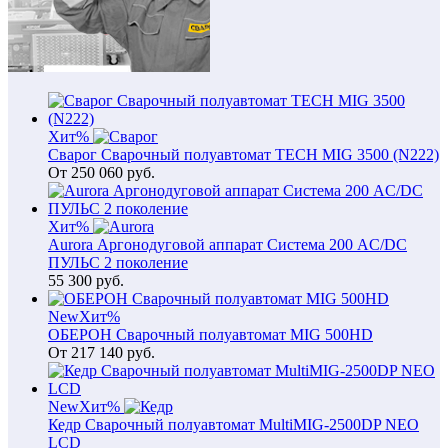
Хит
%
Сварог Сварочный полуавтомат TECH MIG 3500 (N222)
От
250 060
руб.
Хит
%
Aurora Аргонодуговой аппарат Система 200 AC/DC
ПУЛЬС 2 поколение
55 300
руб.
New
Хит
%
ОБЕРОН Сварочный полуавтомат MIG 500HD
От
217 140
руб.
New
Хит
%
Кедр Сварочный полуавтомат MultiMIG-2500DP NEO
LCD