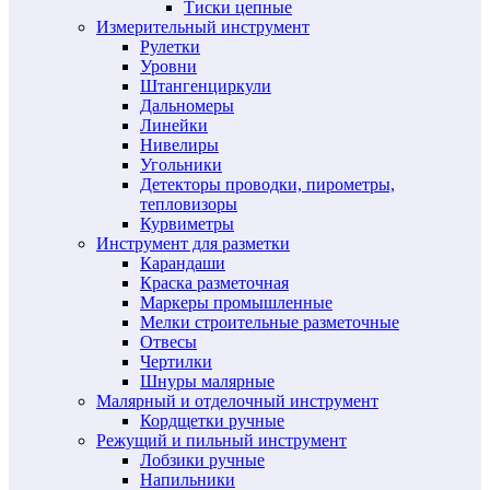
Тиски цепные
Измерительный инструмент
Рулетки
Уровни
Штангенциркули
Дальномеры
Линейки
Нивелиры
Угольники
Детекторы проводки, пирометры,
тепловизоры
Курвиметры
Инструмент для разметки
Карандаши
Краска разметочная
Маркеры промышленные
Мелки строительные разметочные
Отвесы
Чертилки
Шнуры малярные
Малярный и отделочный инструмент
Кордщетки ручные
Режущий и пильный инструмент
Лобзики ручные
Напильники