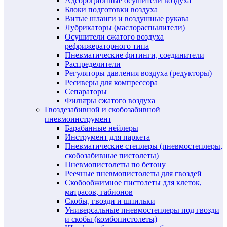
Адсорбционные осушители воздуха
Блоки подготовки воздуха
Витые шланги и воздушные рукава
Лубрикаторы (маслораспылители)
Осушители сжатого воздуха
рефрижераторного типа
Пневматические фитинги, соединители
Распределители
Регуляторы давления воздуха (редукторы)
Ресиверы для компрессора
Сепараторы
Фильтры сжатого воздуха
Гвоздезабивной и скобозабивной
пневмоинструмент
Барабанные нейлеры
Инструмент для паркета
Пневматические степлеры (пневмостеплеры,
скобозабивные пистолеты)
Пневмопистолеты по бетону
Реечные пневмопистолеты для гвоздей
Скобообжимное пистолеты для клеток,
матрасов, габионов
Скобы, гвозди и шпильки
Универсальные пневмостеплеры под гвозди
и скобы (комбопистолеты)