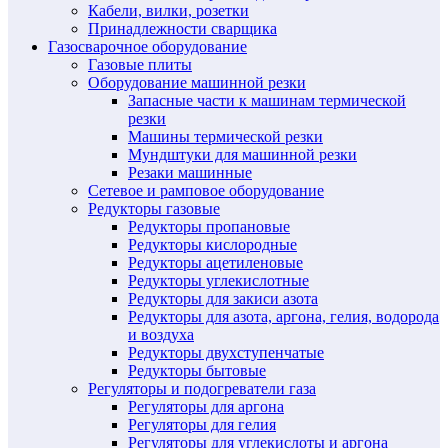
Кабели, вилки, розетки
Принадлежности сварщика
Газосварочное оборудование
Газовые плиты
Оборудование машинной резки
Запасные части к машинам термической
резки
Машины термической резки
Мундштуки для машинной резки
Резаки машинные
Сетевое и рамповое оборудование
Редукторы газовые
Редукторы пропановые
Редукторы кислородные
Редукторы ацетиленовые
Редукторы углекислотные
Редукторы для закиси азота
Редукторы для азота, аргона, гелия, водорода
и воздуха
Редукторы двухступенчатые
Редукторы бытовые
Регуляторы и подогреватели газа
Регуляторы для аргона
Регуляторы для гелия
Регуляторы для углекислоты и аргона