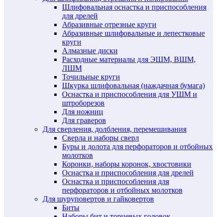
Шлифовальная оснастка и приспособления
для дрелей
Абразивные отрезные круги
Абразивные шлифовальные и лепестковые
круги
Алмазные диски
Расходные материалы для ЭШМ, ВШМ,
ЛШМ
Точильные круги
Шкурка шлифовальная (наждачная бумага)
Оснастка и приспособления для УШМ и
штроборезов
Для ножниц
Для граверов
Для сверления, долбления, перемешивания
Сверла и наборы сверл
Буры и долота для перфораторов и отбойных
молотков
Коронки, наборы коронок, хвостовики
Оснастка и приспособления для дрелей
Оснастка и приспособления для
перфораторов и отбойных молотков
Для шуруповертов и гайковертов
Биты
Наборы бит и торцевых головок