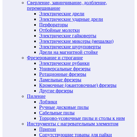
Сверление, завинчивание, долбление,
перемешивание
Электрические дрели
Электрические ударные дрели
Перфораторы
Отбойные молотки
Электрические гайковерты
Электрические миксеры (мешалки)
Электрические шуруповерты
Дрели на магнитной стойке
Фрезерование и строгание
Электрические рубанки
Универсальные фрезеры
Ротационные фрезеры
Ламельные фрезеры
Кромочные (окантовочные) фрезеры
Другие фрезеры
Пиление
Лобзики
Ручные дисковые пилы
Сабельные пилы
Торцово-усовочные пилы и столы к ним
Инструменты с нагревательным элементом
Припои
Сопутствующие товары для пайки