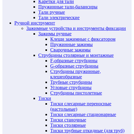
Каретки для тали
Пружинные тали-балансиры
Тали ручные
Тали электрические
Ручной инструмент
Зажимные устройства и инструменты фиксации
Зажимы ручные
Клещи зажимные с фиксатором
Пружинные зажимы
Сварочные зажимы
Струбцины столярные и монтажные
F-образные струбцины
G-образные струбцины
Струбцины пружинные,
клещеобразные
Трубные струбцины
Угловые струбцины
Струбцины пистолетные
Тиски
Тиски слесарные переносные
(настольные)
Тиски слесарные стационарные
Тиски станочные
Тиски столярные
Тиски трубные откидные (для труб)