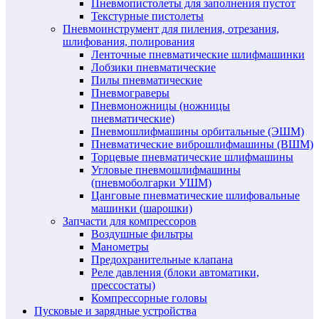
Пневмопистолеты для заполнения пустот
Текстурные пистолеты
Пневмоинструмент для пиления, отрезания,
шлифования, полирования
Ленточные пневматические шлифмашинки
Лобзики пневматические
Пилы пневматические
Пневмограверы
Пневмоножницы (ножницы
пневматические)
Пневмошлифмашины орбитальные (ЭШМ)
Пневматические виброшлифмашины (ВШМ)
Торцевые пневматические шлифмашины
Угловые пневмошлифмашины
(пневмоболгарки УШМ)
Цанговые пневматические шлифовальные
машинки (шарошки)
Запчасти для компрессоров
Воздушные фильтры
Манометры
Предохранительные клапана
Реле давления (блоки автоматики,
прессостаты)
Компрессорные головы
Пусковые и зарядные устройства