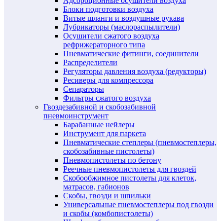
Адсорбционные осушители воздуха
Блоки подготовки воздуха
Витые шланги и воздушные рукава
Лубрикаторы (маслораспылители)
Осушители сжатого воздуха
рефрижераторного типа
Пневматические фитинги, соединители
Распределители
Регуляторы давления воздуха (редукторы)
Ресиверы для компрессора
Сепараторы
Фильтры сжатого воздуха
Гвоздезабивной и скобозабивной
пневмоинструмент
Барабанные нейлеры
Инструмент для паркета
Пневматические степлеры (пневмостеплеры,
скобозабивные пистолеты)
Пневмопистолеты по бетону
Реечные пневмопистолеты для гвоздей
Скобообжимное пистолеты для клеток,
матрасов, габионов
Скобы, гвозди и шпильки
Универсальные пневмостеплеры под гвозди
и скобы (комбопистолеты)