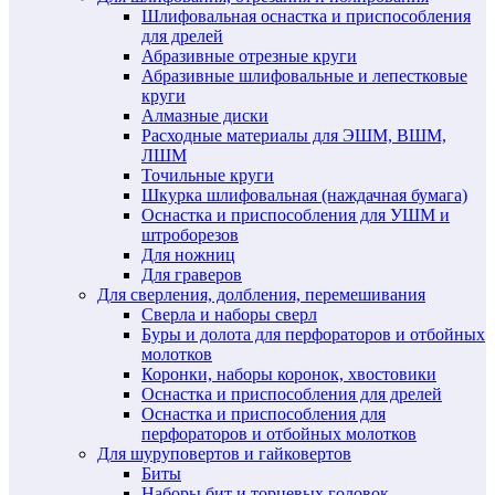
Шлифовальная оснастка и приспособления
для дрелей
Абразивные отрезные круги
Абразивные шлифовальные и лепестковые
круги
Алмазные диски
Расходные материалы для ЭШМ, ВШМ,
ЛШМ
Точильные круги
Шкурка шлифовальная (наждачная бумага)
Оснастка и приспособления для УШМ и
штроборезов
Для ножниц
Для граверов
Для сверления, долбления, перемешивания
Сверла и наборы сверл
Буры и долота для перфораторов и отбойных
молотков
Коронки, наборы коронок, хвостовики
Оснастка и приспособления для дрелей
Оснастка и приспособления для
перфораторов и отбойных молотков
Для шуруповертов и гайковертов
Биты
Наборы бит и торцевых головок