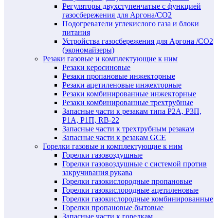
Регуляторы двухступенчатые c функцией
газосбережения для Аргона/СО2
Подогреватели углекислого газа и блоки
питания
Устройства газосбережения для Аргона /СО2
(экономайзеры)
Резаки газовые и комплектующие к ним
Резаки керосиновые
Резаки пропановые инжекторные
Резаки ацетиленовые инжекторные
Резаки комбинированные инжекторные
Резаки комбинированные трехтрубные
Запасные части к резакам типа Р2А, Р3П,
Р1А, Р1П, RB-22
Запасные части к трехтрубным резакам
Запасные части к резакам GCE
Горелки газовые и комплектующие к ним
Горелки газовоздушные
Горелки газовоздушные с системой против
закручивания рукава
Горелки газокислородные пропановые
Горелки газокислородные ацетиленовые
Горелки газокислородные комбинированные
Горелки пропановые бытовые
Запасные части к горелкам