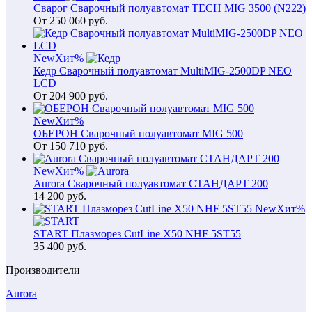
Сварог Сварочный полуавтомат TECH MIG 3500 (N222)
От
250 060
руб.
New
Хит
%
Кедр Сварочный полуавтомат MultiMIG-2500DP NEO
LCD
От
204 900
руб.
New
Хит
%
ОБЕРОН Сварочный полуавтомат MIG 500
От
150 710
руб.
New
Хит
%
Aurora Сварочный полуавтомат СТАНДАРТ 200
14 200
руб.
New
Хит
%
START Плазморез CutLine X50 NHF 5ST55
35 400
руб.
Производители
Aurora