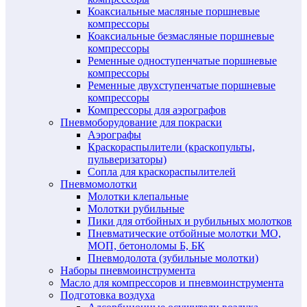
Коаксиальные масляные поршневые
компрессоры
Коаксиальные безмасляные поршневые
компрессоры
Ременные одноступенчатые поршневые
компрессоры
Ременные двухступенчатые поршневые
компрессоры
Компрессоры для аэрографов
Пневмоборудование для покраски
Аэрографы
Краскораспылители (краскопульты,
пульверизаторы)
Сопла для краскораспылителей
Пневмомолотки
Молотки клепальные
Молотки рубильные
Пики для отбойных и рубильных молотков
Пневматические отбойные молотки МО,
МОП, бетоноломы Б, БК
Пневмодолота (зубильные молотки)
Наборы пневмоинструмента
Масло для компрессоров и пневмоинструмента
Подготовка воздуха