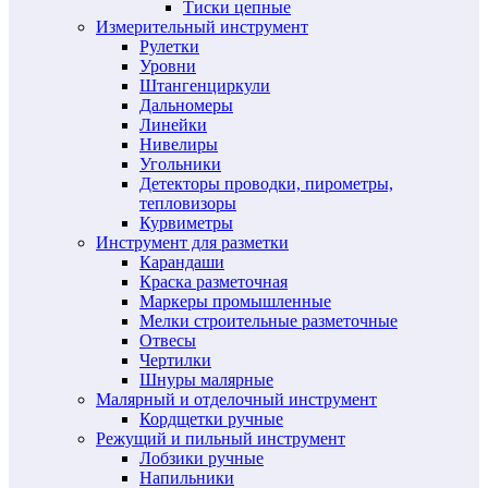
Тиски цепные
Измерительный инструмент
Рулетки
Уровни
Штангенциркули
Дальномеры
Линейки
Нивелиры
Угольники
Детекторы проводки, пирометры,
тепловизоры
Курвиметры
Инструмент для разметки
Карандаши
Краска разметочная
Маркеры промышленные
Мелки строительные разметочные
Отвесы
Чертилки
Шнуры малярные
Малярный и отделочный инструмент
Кордщетки ручные
Режущий и пильный инструмент
Лобзики ручные
Напильники