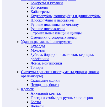
Бокорезы и кусачки
Болторезы
Кабелерезы
Круглогубцы, тонкогубцы и длинногубцы
Плоскогубцы и пассатижи
Ручные ножницы по металлу
Ручные пресс-клещи
Строительные клещи и щипцы
Съемники стопорных колец
Ударно-рычажный инструмент
Кувалды
Молотки
Зубила, бородки, выколотки, кернеры,
добойники
Ломы, монтировки
Топоры
Системы хранения инструмента (ящики, полки,
органайзеры)
Складские ящики
Чемоданы, боксы
Крепеж
Анкерный крепёж
Гвозди и скобы для ручных степлеров
Болты
Дюбели