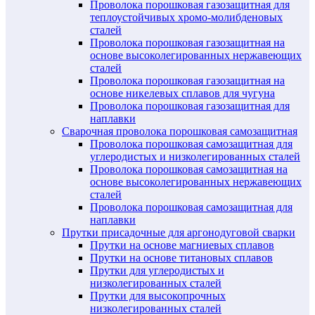
Проволока порошковая газозащитная для
теплоустойчивых хромо-молибденовых
сталей
Проволока порошковая газозащитная на
основе высоколегированных нержавеющих
сталей
Проволока порошковая газозащитная на
основе никелевых сплавов для чугуна
Проволока порошковая газозащитная для
наплавки
Сварочная проволока порошковая самозащитная
Проволока порошковая самозащитная для
углеродистых и низколегированных сталей
Проволока порошковая самозащитная на
основе высоколегированных нержавеющих
сталей
Проволока порошковая самозащитная для
наплавки
Прутки присадочные для аргонодуговой сварки
Прутки на основе магниевых сплавов
Прутки на основе титановых сплавов
Прутки для углеродистых и
низколегированных сталей
Прутки для высокопрочных
низколегированных сталей