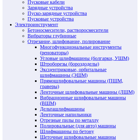
Пусковые кабели
Зарядные устройства
Пуско-зарядные устройства
Пусковые устройства
Электроинструмент
Бетоносмесители, растворосмесители
Вибраторы глубинные
Отрезание, шлифование, полирование
Многофункциональные инструменты
(реноваторы)
Угловые шлифмашины (болгарки, УШМ)
Штроборезы (бороздоделы)
Эксцентриковые, орбитальные
шлифмашины (ЭШМ)
Прямошлифовальные машины (ПШМ,
граверы)
Ленточные шлифовальные машины (ЛШМ)
Вибрационные шлифовальные машины
(ВШМ)
Дельташлифмашины
Ленточные напильники
Отрезные пилы по металлу
Полировальные (для авто) машины
Шлифмашины по бетону
Щеточные шлифовальные машины