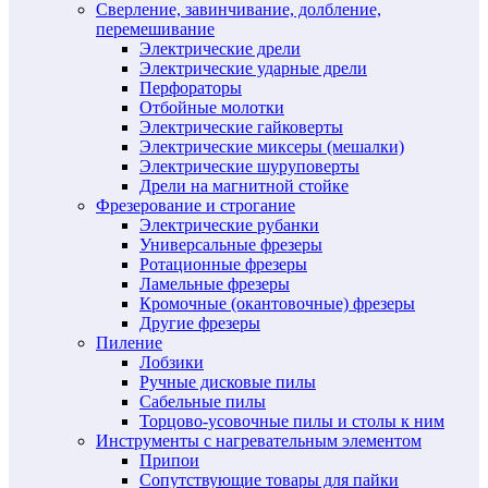
Сверление, завинчивание, долбление,
перемешивание
Электрические дрели
Электрические ударные дрели
Перфораторы
Отбойные молотки
Электрические гайковерты
Электрические миксеры (мешалки)
Электрические шуруповерты
Дрели на магнитной стойке
Фрезерование и строгание
Электрические рубанки
Универсальные фрезеры
Ротационные фрезеры
Ламельные фрезеры
Кромочные (окантовочные) фрезеры
Другие фрезеры
Пиление
Лобзики
Ручные дисковые пилы
Сабельные пилы
Торцово-усовочные пилы и столы к ним
Инструменты с нагревательным элементом
Припои
Сопутствующие товары для пайки