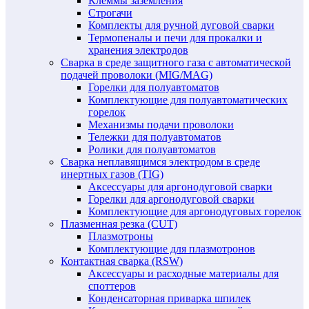
Клеммы заземления
Строгачи
Комплекты для ручной дуговой сварки
Термопеналы и печи для прокалки и
хранения электродов
Сварка в среде защитного газа с автоматической
подачей проволоки (MIG/MAG)
Горелки для полуавтоматов
Комплектующие для полуавтоматических
горелок
Механизмы подачи проволоки
Тележки для полуавтоматов
Ролики для полуавтоматов
Сварка неплавящимся электродом в среде
инертных газов (TIG)
Аксессуары для аргонодуговой сварки
Горелки для аргонодуговой сварки
Комплектующие для аргонодуговых горелок
Плазменная резка (CUT)
Плазмотроны
Комплектующие для плазмотронов
Контактная сварка (RSW)
Аксессуары и расходные материалы для
споттеров
Конденсаторная приварка шпилек