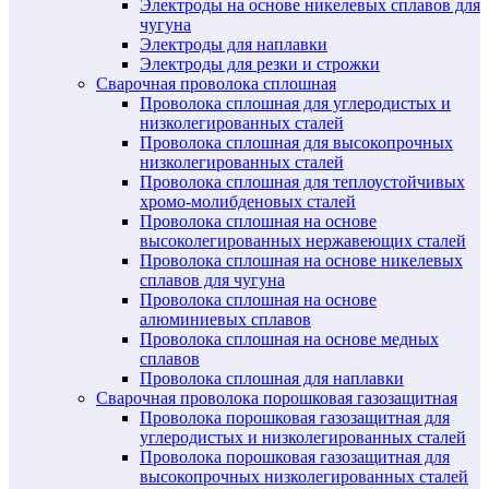
Электроды на основе никелевых сплавов для
чугуна
Электроды для наплавки
Электроды для резки и строжки
Сварочная проволока сплошная
Проволока сплошная для углеродистых и
низколегированных сталей
Проволока сплошная для высокопрочных
низколегированных сталей
Проволока сплошная для теплоустойчивых
хромо-молибденовых сталей
Проволока сплошная на основе
высоколегированных нержавеющих сталей
Проволока сплошная на основе никелевых
сплавов для чугуна
Проволока сплошная на основе
алюминиевых сплавов
Проволока сплошная на основе медных
сплавов
Проволока сплошная для наплавки
Сварочная проволока порошковая газозащитная
Проволока порошковая газозащитная для
углеродистых и низколегированных сталей
Проволока порошковая газозащитная для
высокопрочных низколегированных сталей