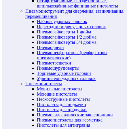
Штифтозабивные, гвоздезабивные,
шпилькозабивные финишные пистолеты
Пневмоинструмент для сверления, завинчивания,
перемешивания
Наборы ударных головок
Переходники для ударных головок
Пневмогайковерты 1 дюйм
Пневмогайковерты 1/2 дюйма
Пневмогайковерты 3/4 дюйма
Пневмодрели
Пневмоперфораторы (перфораторы
пневматические)
Пневмотрещетки
Пневмошуруповерты
Торцевые ударные головки
Удлинители ударных головок
Пневмопистолеты
Мовильные пистолеты
Моющие пистолеты
Пескоструйные пистолеты
Пистолеты для подкачки
Пистолеты для продувки
Пневмогидравлические заклепочники
Пневмопистолеты для герметика
Пистолеты для антигравия