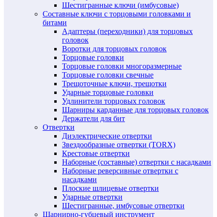
Шестигранные ключи (имбусовые)
Составные ключи с торцовыми головками и
битами
Адаптеры (переходники) для торцовых
головок
Воротки для торцовых головок
Торцовые головки
Торцовые головки многоразмерные
Торцовые головки свечные
Трещоточные ключи, трещотки
Ударные торцовые головки
Удлинители торцовых головок
Шарниры карданные для торцовых головок
Держатели для бит
Отвертки
Диэлектрические отвертки
Звездообразные отвертки (TORX)
Крестовые отвертки
Наборные (составные) отвертки с насадками
Наборные реверсивные отвертки с
насадками
Плоские шлицевые отвертки
Ударные отвертки
Шестигранные, имбусовые отвертки
Шарнирно-губцевый инструмент