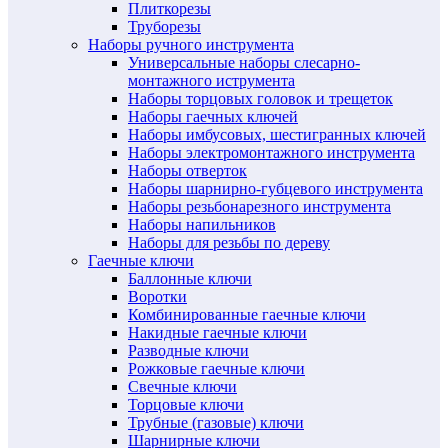
Плиткорезы
Труборезы
Наборы ручного инструмента
Универсальные наборы слесарно-
монтажного иструмента
Наборы торцовых головок и трещеток
Наборы гаечных ключей
Наборы имбусовых, шестигранных ключей
Наборы электромонтажного инструмента
Наборы отверток
Наборы шарнирно-губцевого инструмента
Наборы резьбонарезного инструмента
Наборы напильников
Наборы для резьбы по дереву
Гаечные ключи
Баллонные ключи
Воротки
Комбинированные гаечные ключи
Накидные гаечные ключи
Разводные ключи
Рожковые гаечные ключи
Свечные ключи
Торцовые ключи
Трубные (газовые) ключи
Шарнирные ключи