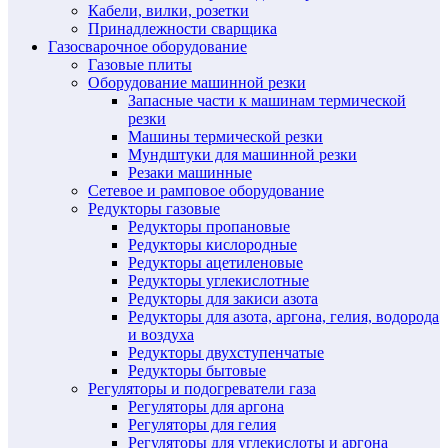
Кабели, вилки, розетки
Принадлежности сварщика
Газосварочное оборудование
Газовые плиты
Оборудование машинной резки
Запасные части к машинам термической
резки
Машины термической резки
Мундштуки для машинной резки
Резаки машинные
Сетевое и рамповое оборудование
Редукторы газовые
Редукторы пропановые
Редукторы кислородные
Редукторы ацетиленовые
Редукторы углекислотные
Редукторы для закиси азота
Редукторы для азота, аргона, гелия, водорода
и воздуха
Редукторы двухступенчатые
Редукторы бытовые
Регуляторы и подогреватели газа
Регуляторы для аргона
Регуляторы для гелия
Регуляторы для углекислоты и аргона