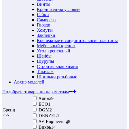
Винты
Кронштейны угловые
Гайки
Саморезы
Гвозди
Хомуты
Заклепки
Крепежные и соединительные пластины
Мебельный крепеж
Угол крепежный
Шайбы
Шурупы
Строительная химия
Такелаж
Шпильки резьбовые
Архив моделей
Подобрать товары по параметрам
Aurora
9
ECO
1
Бренд
DGM
2
DENZEL
1
AV Engineering
8
Вихрь
14