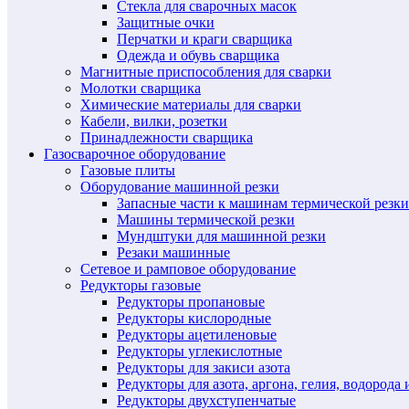
Стекла для сварочных масок
Защитные очки
Перчатки и краги сварщика
Одежда и обувь сварщика
Магнитные приспособления для сварки
Молотки сварщика
Химические материалы для сварки
Кабели, вилки, розетки
Принадлежности сварщика
Газосварочное оборудование
Газовые плиты
Оборудование машинной резки
Запасные части к машинам термической резки
Машины термической резки
Мундштуки для машинной резки
Резаки машинные
Сетевое и рамповое оборудование
Редукторы газовые
Редукторы пропановые
Редукторы кислородные
Редукторы ацетиленовые
Редукторы углекислотные
Редукторы для закиси азота
Редукторы для азота, аргона, гелия, водорода 
Редукторы двухступенчатые