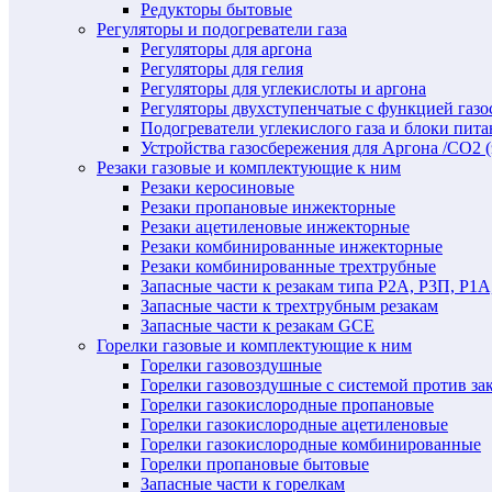
Редукторы бытовые
Регуляторы и подогреватели газа
Регуляторы для аргона
Регуляторы для гелия
Регуляторы для углекислоты и аргона
Регуляторы двухступенчатые c функцией газ
Подогреватели углекислого газа и блоки пита
Устройства газосбережения для Аргона /СО2 
Резаки газовые и комплектующие к ним
Резаки керосиновые
Резаки пропановые инжекторные
Резаки ацетиленовые инжекторные
Резаки комбинированные инжекторные
Резаки комбинированные трехтрубные
Запасные части к резакам типа Р2А, Р3П, Р1А
Запасные части к трехтрубным резакам
Запасные части к резакам GCE
Горелки газовые и комплектующие к ним
Горелки газовоздушные
Горелки газовоздушные с системой против за
Горелки газокислородные пропановые
Горелки газокислородные ацетиленовые
Горелки газокислородные комбинированные
Горелки пропановые бытовые
Запасные части к горелкам