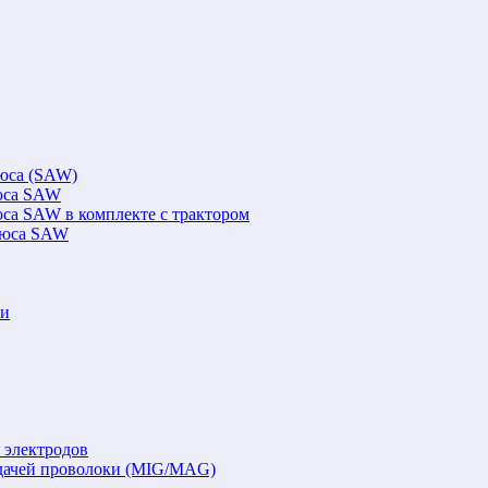
люса (SAW)
люса SAW
юса SAW в комплекте с трактором
флюса SAW
ки
 электродов
подачей проволоки (MIG/MAG)