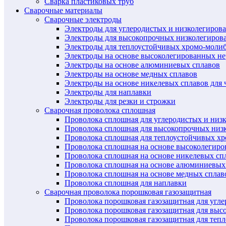
Сварка пластиковых труб
Сварочные материалы
Сварочные электроды
Электроды для углеродистых и низколегиров
Электроды для высокопрочных низколегиров
Электроды для теплоустойчивых хромо-моли
Электроды на основе высоколегированных н
Электроды на основе алюминиевых сплавов
Электроды на основе медных сплавов
Электроды на основе никелевых сплавов для 
Электроды для наплавки
Электроды для резки и строжки
Сварочная проволока сплошная
Проволока сплошная для углеродистых и низ
Проволока сплошная для высокопрочных низ
Проволока сплошная для теплоустойчивых х
Проволока сплошная на основе высоколегир
Проволока сплошная на основе никелевых спл
Проволока сплошная на основе алюминиевых
Проволока сплошная на основе медных сплав
Проволока сплошная для наплавки
Сварочная проволока порошковая газозащитная
Проволока порошковая газозащитная для угл
Проволока порошковая газозащитная для выс
Проволока порошковая газозащитная для теп