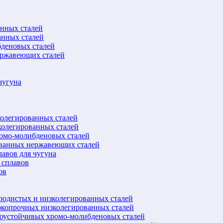
анных сталей
анных сталей
бденовых сталей
ержавеющих сталей
чугуна
колегированных сталей
колегированных сталей
ромо-молибденовых сталей
ованных нержавеющих сталей
авов для чугуна
 сплавов
ов
еродистых и низколегированных сталей
окопрочных низколегированных сталей
лоустойчивых хромо-молибденовых сталей