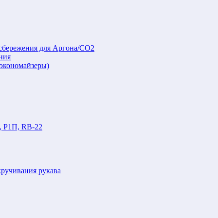
осбережения для Аргона/СО2
ния
(экономайзеры)
, Р1П, RB-22
кручивания рукава