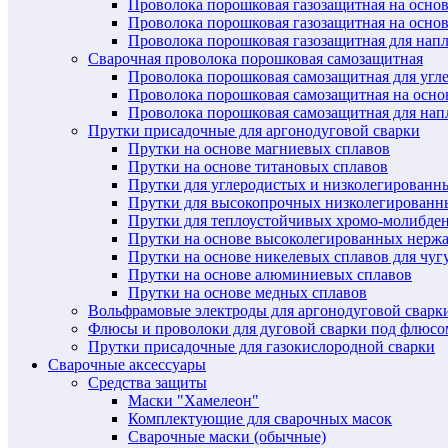
Проволока порошковая газозащитная на осно
Проволока порошковая газозащитная на основ
Проволока порошковая газозащитная для нап
Сварочная проволока порошковая самозащитная
Проволока порошковая самозащитная для угл
Проволока порошковая самозащитная на осн
Проволока порошковая самозащитная для нап
Прутки присадочные для аргонодуговой сварки
Прутки на основе магниевых сплавов
Прутки на основе титановых сплавов
Прутки для углеродистых и низколегированн
Прутки для высокопрочных низколегированн
Прутки для теплоустойчивых хромо-молибде
Прутки на основе высоколегированных нерж
Прутки на основе никелевых сплавов для чуг
Прутки на основе алюминиевых сплавов
Прутки на основе медных сплавов
Вольфрамовые электроды для аргонодуговой сварк
Флюсы и проволоки для дуговой сварки под флюсо
Прутки присадочные для газокислородной сварки
Сварочные аксессуары
Средства защиты
Маски "Хамелеон"
Комплектующие для сварочных масок
Сварочные маски (обычные)