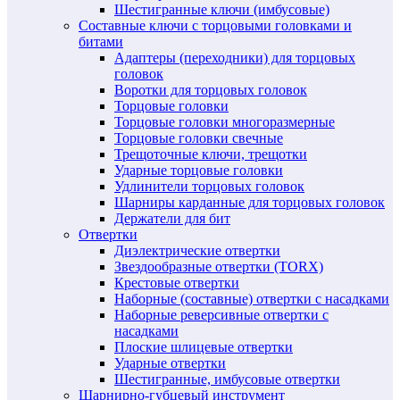
Шестигранные ключи (имбусовые)
Составные ключи с торцовыми головками и
битами
Адаптеры (переходники) для торцовых
головок
Воротки для торцовых головок
Торцовые головки
Торцовые головки многоразмерные
Торцовые головки свечные
Трещоточные ключи, трещотки
Ударные торцовые головки
Удлинители торцовых головок
Шарниры карданные для торцовых головок
Держатели для бит
Отвертки
Диэлектрические отвертки
Звездообразные отвертки (TORX)
Крестовые отвертки
Наборные (составные) отвертки с насадками
Наборные реверсивные отвертки с
насадками
Плоские шлицевые отвертки
Ударные отвертки
Шестигранные, имбусовые отвертки
Шарнирно-губцевый инструмент