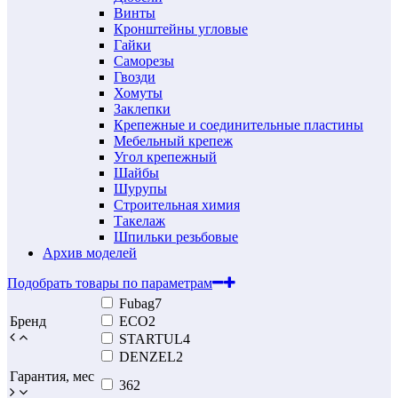
Винты
Кронштейны угловые
Гайки
Саморезы
Гвозди
Хомуты
Заклепки
Крепежные и соединительные пластины
Мебельный крепеж
Угол крепежный
Шайбы
Шурупы
Строительная химия
Такелаж
Шпильки резьбовые
Архив моделей
Подобрать товары по параметрам
Fubag
7
Бренд
ECO
2
STARTUL
4
DENZEL
2
Гарантия, мес
36
2