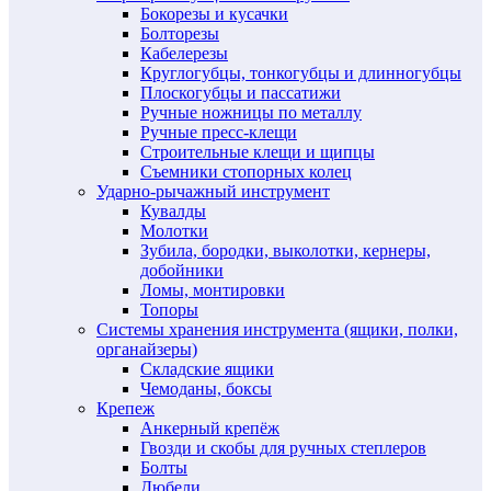
Бокорезы и кусачки
Болторезы
Кабелерезы
Круглогубцы, тонкогубцы и длинногубцы
Плоскогубцы и пассатижи
Ручные ножницы по металлу
Ручные пресс-клещи
Строительные клещи и щипцы
Съемники стопорных колец
Ударно-рычажный инструмент
Кувалды
Молотки
Зубила, бородки, выколотки, кернеры,
добойники
Ломы, монтировки
Топоры
Системы хранения инструмента (ящики, полки,
органайзеры)
Складские ящики
Чемоданы, боксы
Крепеж
Анкерный крепёж
Гвозди и скобы для ручных степлеров
Болты
Дюбели