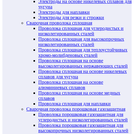
Электроды на основе никелевых сплавов для
чугуна
Электроды для наплавки
Электроды для резки и строжки
Сварочная проволока сплошная
Проволока сплошная для углеродистых и
низколегированных сталей
Проволока сплошная для высокопрочных
низколегированных сталей
Проволока сплошная для теплоустойчивых
хромо-молибденовых сталей
Проволока сплошная на основе
высоколегированных нержавеющих сталей
Проволока сплошная на основе никелевых
сплавов для чугуна
Проволока сплошная на основе
алюминиевых сплавов
Проволока сплошная на основе медных
сплавов
Проволока сплошная для наплавки
Сварочная проволока порошковая газозащитная
Проволока порошковая газозащитная для
углеродистых и низколегированных сталей
Проволока порошковая газозащитная для
высокопрочных низколегированных сталей