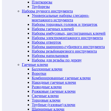
Плиткорезы
Труборезы
Наборы ручного инструмента
Универсальные наборы слесарно-
монтажного иструмента
Наборы торцовых головок и трещеток
Наборы гаечных ключей
Наборы имбусовых, шестигранных ключей
Наборы электромонтажного инструмента
Наборы отверток
Наборы шарнирно-губцевого инструмента
Наборы резьбонарезного инструмента
Наборы напильников
Наборы для резьбы по дереву
Гаечные ключи
Баллонные ключи
Воротки
Комбинированные гаечные ключи
Накидные гаечные ключи
Разводные ключи
Рожковые гаечные ключи
Свечные ключи
Торцовые ключи
Трубные (газовые) ключи
Шарнирные ключи