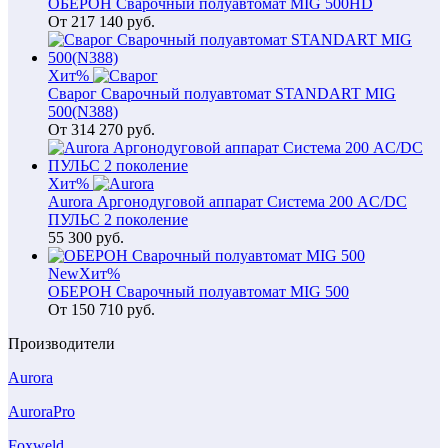
ОБЕРОН Сварочный полуавтомат MIG 500HD
От
217 140
руб.
Хит
%
Сварог Сварочный полуавтомат STANDART MIG
500(N388)
От
314 270
руб.
Хит
%
Aurora Аргонодуговой аппарат Система 200 AC/DC
ПУЛЬС 2 поколение
55 300
руб.
New
Хит
%
ОБЕРОН Сварочный полуавтомат MIG 500
От
150 710
руб.
Производители
Aurora
AuroraPro
Foxweld