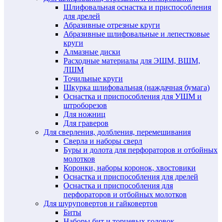
Шлифовальная оснастка и приспособления
для дрелей
Абразивные отрезные круги
Абразивные шлифовальные и лепестковые
круги
Алмазные диски
Расходные материалы для ЭШМ, ВШМ,
ЛШМ
Точильные круги
Шкурка шлифовальная (наждачная бумага)
Оснастка и приспособления для УШМ и
штроборезов
Для ножниц
Для граверов
Для сверления, долбления, перемешивания
Сверла и наборы сверл
Буры и долота для перфораторов и отбойных
молотков
Коронки, наборы коронок, хвостовики
Оснастка и приспособления для дрелей
Оснастка и приспособления для
перфораторов и отбойных молотков
Для шуруповертов и гайковертов
Биты
Наборы бит и торцевых головок