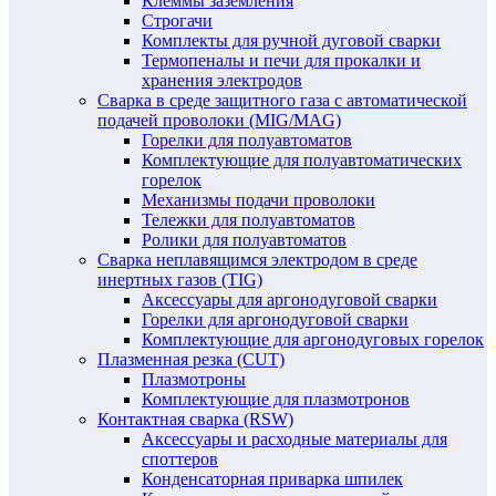
Клеммы заземления
Строгачи
Комплекты для ручной дуговой сварки
Термопеналы и печи для прокалки и
хранения электродов
Сварка в среде защитного газа с автоматической
подачей проволоки (MIG/MAG)
Горелки для полуавтоматов
Комплектующие для полуавтоматических
горелок
Механизмы подачи проволоки
Тележки для полуавтоматов
Ролики для полуавтоматов
Сварка неплавящимся электродом в среде
инертных газов (TIG)
Аксессуары для аргонодуговой сварки
Горелки для аргонодуговой сварки
Комплектующие для аргонодуговых горелок
Плазменная резка (CUT)
Плазмотроны
Комплектующие для плазмотронов
Контактная сварка (RSW)
Аксессуары и расходные материалы для
споттеров
Конденсаторная приварка шпилек