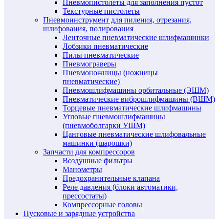
Пневмопистолеты для заполнения пустот
Текстурные пистолеты
Пневмоинструмент для пиления, отрезания,
шлифования, полирования
Ленточные пневматические шлифмашинки
Лобзики пневматические
Пилы пневматические
Пневмограверы
Пневмоножницы (ножницы
пневматические)
Пневмошлифмашины орбитальные (ЭШМ)
Пневматические виброшлифмашины (ВШМ)
Торцевые пневматические шлифмашины
Угловые пневмошлифмашины
(пневмоболгарки УШМ)
Цанговые пневматические шлифовальные
машинки (шарошки)
Запчасти для компрессоров
Воздушные фильтры
Манометры
Предохранительные клапана
Реле давления (блоки автоматики,
прессостаты)
Компрессорные головы
Пусковые и зарядные устройства