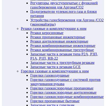
Регуляторы двухступенчатые c функцией
газосбережения для Аргона/СО2
Подогреватели углекислого газа и блоки
питания
Устройства газосбережения для Аргона /СО2
(экономайзеры)
Резаки газовые и комплектующие к ним
Резаки керосиновые
Резаки пропановые инжекторные
Резаки ацетиленовые инжекторные
Резаки комбинированные инжекторные
Резаки комбинированные трехтрубные
Запасные части к резакам типа Р2А, Р3П,
Р1А, Р1П, RB-22
Запасные части к трехтрубным резакам
Запасные части к резакам GCE
Горелки газовые и комплектующие к ним
Горелки газовоздушные
Горелки газовоздушные с системой против
закручивания рукава
Горелки газокислородные пропановые
Горелки газокислородные ацетиленовые
Горелки газокислородные комбинированные
Горелки пропановые бытовые
Запасные части к горелкам