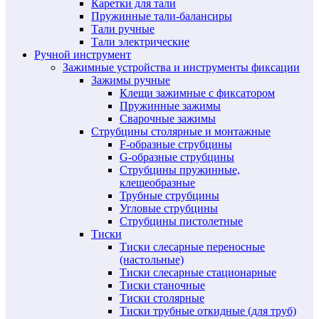
Каретки для тали
Пружинные тали-балансиры
Тали ручные
Тали электрические
Ручной инструмент
Зажимные устройства и инструменты фиксации
Зажимы ручные
Клещи зажимные с фиксатором
Пружинные зажимы
Сварочные зажимы
Струбцины столярные и монтажные
F-образные струбцины
G-образные струбцины
Струбцины пружинные,
клещеобразные
Трубные струбцины
Угловые струбцины
Струбцины пистолетные
Тиски
Тиски слесарные переносные
(настольные)
Тиски слесарные стационарные
Тиски станочные
Тиски столярные
Тиски трубные откидные (для труб)