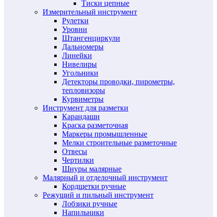
Тиски цепные
Измерительный инструмент
Рулетки
Уровни
Штангенциркули
Дальномеры
Линейки
Нивелиры
Угольники
Детекторы проводки, пирометры,
тепловизоры
Курвиметры
Инструмент для разметки
Карандаши
Краска разметочная
Маркеры промышленные
Мелки строительные разметочные
Отвесы
Чертилки
Шнуры малярные
Малярный и отделочный инструмент
Кордщетки ручные
Режущий и пильный инструмент
Лобзики ручные
Напильники