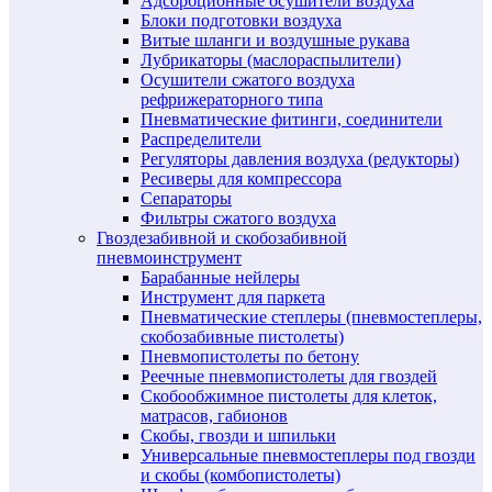
Адсорбционные осушители воздуха
Блоки подготовки воздуха
Витые шланги и воздушные рукава
Лубрикаторы (маслораспылители)
Осушители сжатого воздуха
рефрижераторного типа
Пневматические фитинги, соединители
Распределители
Регуляторы давления воздуха (редукторы)
Ресиверы для компрессора
Сепараторы
Фильтры сжатого воздуха
Гвоздезабивной и скобозабивной
пневмоинструмент
Барабанные нейлеры
Инструмент для паркета
Пневматические степлеры (пневмостеплеры,
скобозабивные пистолеты)
Пневмопистолеты по бетону
Реечные пневмопистолеты для гвоздей
Скобообжимное пистолеты для клеток,
матрасов, габионов
Скобы, гвозди и шпильки
Универсальные пневмостеплеры под гвозди
и скобы (комбопистолеты)