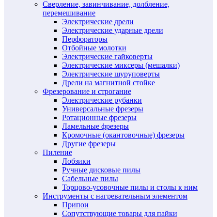
Сверление, завинчивание, долбление,
перемешивание
Электрические дрели
Электрические ударные дрели
Перфораторы
Отбойные молотки
Электрические гайковерты
Электрические миксеры (мешалки)
Электрические шуруповерты
Дрели на магнитной стойке
Фрезерование и строгание
Электрические рубанки
Универсальные фрезеры
Ротационные фрезеры
Ламельные фрезеры
Кромочные (окантовочные) фрезеры
Другие фрезеры
Пиление
Лобзики
Ручные дисковые пилы
Сабельные пилы
Торцово-усовочные пилы и столы к ним
Инструменты с нагревательным элементом
Припои
Сопутствующие товары для пайки