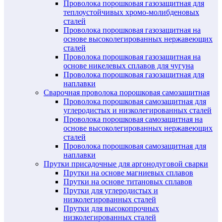
Проволока порошковая газозащитная для
теплоустойчивых хромо-молибденовых
сталей
Проволока порошковая газозащитная на
основе высоколегированных нержавеющих
сталей
Проволока порошковая газозащитная на
основе никелевых сплавов для чугуна
Проволока порошковая газозащитная для
наплавки
Сварочная проволока порошковая самозащитная
Проволока порошковая самозащитная для
углеродистых и низколегированных сталей
Проволока порошковая самозащитная на
основе высоколегированных нержавеющих
сталей
Проволока порошковая самозащитная для
наплавки
Прутки присадочные для аргонодуговой сварки
Прутки на основе магниевых сплавов
Прутки на основе титановых сплавов
Прутки для углеродистых и
низколегированных сталей
Прутки для высокопрочных
низколегированных сталей