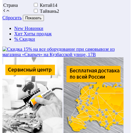
Страна
Китай
14
Тайвань
2
Сбросить
Показать
New
Новинки
Хит
Хиты продаж
%
Скидки