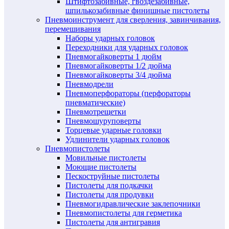
Штифтозабивные, гвоздезабивные,
шпилькозабивные финишные пистолеты
Пневмоинструмент для сверления, завинчивания,
перемешивания
Наборы ударных головок
Переходники для ударных головок
Пневмогайковерты 1 дюйм
Пневмогайковерты 1/2 дюйма
Пневмогайковерты 3/4 дюйма
Пневмодрели
Пневмоперфораторы (перфораторы
пневматические)
Пневмотрещетки
Пневмошуруповерты
Торцевые ударные головки
Удлинители ударных головок
Пневмопистолеты
Мовильные пистолеты
Моющие пистолеты
Пескоструйные пистолеты
Пистолеты для подкачки
Пистолеты для продувки
Пневмогидравлические заклепочники
Пневмопистолеты для герметика
Пистолеты для антигравия