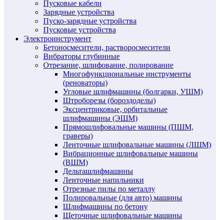
Пусковые кабели
Зарядные устройства
Пуско-зарядные устройства
Пусковые устройства
Электроинструмент
Бетоносмесители, растворосмесители
Вибраторы глубинные
Отрезание, шлифование, полирование
Многофункциональные инструменты
(реноваторы)
Угловые шлифмашины (болгарки, УШМ)
Штроборезы (бороздоделы)
Эксцентриковые, орбитальные
шлифмашины (ЭШМ)
Прямошлифовальные машины (ПШМ,
граверы)
Ленточные шлифовальные машины (ЛШМ)
Вибрационные шлифовальные машины
(ВШМ)
Дельташлифмашины
Ленточные напильники
Отрезные пилы по металлу
Полировальные (для авто) машины
Шлифмашины по бетону
Щеточные шлифовальные машины