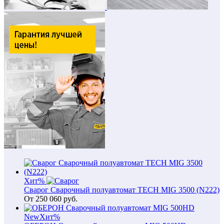
Хит
%
Сварог Сварочный полуавтомат TECH MIG 3500 (N222)
От
250 060
руб.
New
Хит
%