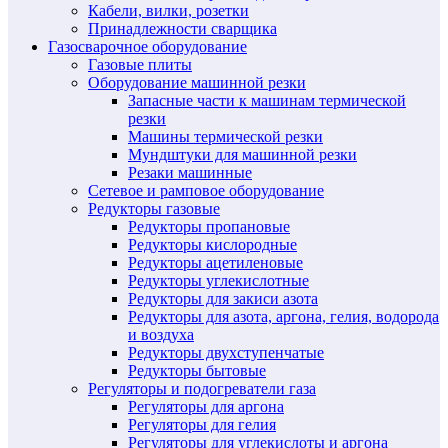
Кабели, вилки, розетки
Принадлежности сварщика
Газосварочное оборудование
Газовые плиты
Оборудование машинной резки
Запасные части к машинам термической
резки
Машины термической резки
Мундштуки для машинной резки
Резаки машинные
Сетевое и рамповое оборудование
Редукторы газовые
Редукторы пропановые
Редукторы кислородные
Редукторы ацетиленовые
Редукторы углекислотные
Редукторы для закиси азота
Редукторы для азота, аргона, гелия, водорода
и воздуха
Редукторы двухступенчатые
Редукторы бытовые
Регуляторы и подогреватели газа
Регуляторы для аргона
Регуляторы для гелия
Регуляторы для углекислоты и аргона