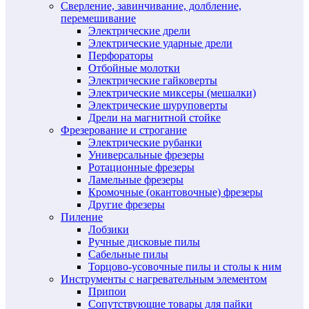
Сверление, завинчивание, долбление,
перемешивание
Электрические дрели
Электрические ударные дрели
Перфораторы
Отбойные молотки
Электрические гайковерты
Электрические миксеры (мешалки)
Электрические шуруповерты
Дрели на магнитной стойке
Фрезерование и строгание
Электрические рубанки
Универсальные фрезеры
Ротационные фрезеры
Ламельные фрезеры
Кромочные (окантовочные) фрезеры
Другие фрезеры
Пиление
Лобзики
Ручные дисковые пилы
Сабельные пилы
Торцово-усовочные пилы и столы к ним
Инструменты с нагревательным элементом
Припои
Сопутствующие товары для пайки