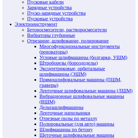
Пусковые кабели
Зарядные устройства
Пуско-зарядные устройства
Пусковые устройства
Электроинструмент
Бетоносмесители, растворосмесители
Вибраторы глубинные
Отрезание, шлифование, полирование
Многофункциональные инструменты
(реноваторы)
Угловые шлифмашины (болгарки, УШМ)
Штроборезы (бороздоделы)
Эксцентриковые, орбитальные
шлифмашины (ЭШМ)
Прямошлифовальные машины (ПШМ,
граверы)
Ленточные шлифовальные машины (ЛШМ)
Вибрационные шлифовальные машины
(ВШМ)
Дельташлифмашины
Ленточные напильники
Отрезные пилы по металлу
Полировальные (для авто) машины
Шлифмашины по бетону
Щеточные шлифовальные машины