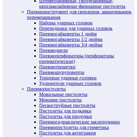
Штифтозабивные, гвоздезабивные,
шпилькозабивные финишные пистолеты
Пневмоинструмент для сверления, завинчивания,
перемешивания
Наборы ударных головок
Переходники для ударных головок
Пневмогайковерты 1 дюйм
Пневмогайковерты 1/2 дюйма
Пневмогайковерты 3/4 дюйма
Пневмодрели
Пневмоперфораторы (перфораторы
пневматические)
Пневмотрещетки
Пневмошуруповерты
Торцевые ударные головки
Удлинители ударных головок
Пневмопистолеты
Мовильные пистолеты
Моющие пистолеты
Пескоструйные пистолеты
Пистолеты для подкачки
Пистолеты для продувки
Пневмогидравлические заклепочники
Пневмопистолеты для герметика
Пистолеты для антигравия