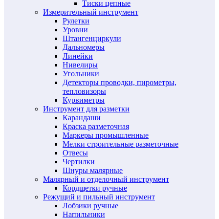
Тиски цепные
Измерительный инструмент
Рулетки
Уровни
Штангенциркули
Дальномеры
Линейки
Нивелиры
Угольники
Детекторы проводки, пирометры,
тепловизоры
Курвиметры
Инструмент для разметки
Карандаши
Краска разметочная
Маркеры промышленные
Мелки строительные разметочные
Отвесы
Чертилки
Шнуры малярные
Малярный и отделочный инструмент
Кордщетки ручные
Режущий и пильный инструмент
Лобзики ручные
Напильники