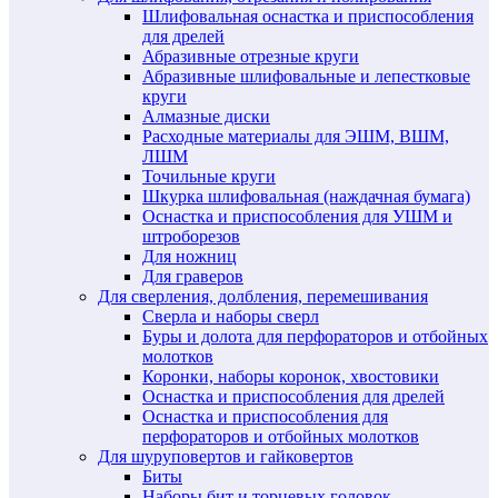
Шлифовальная оснастка и приспособления
для дрелей
Абразивные отрезные круги
Абразивные шлифовальные и лепестковые
круги
Алмазные диски
Расходные материалы для ЭШМ, ВШМ,
ЛШМ
Точильные круги
Шкурка шлифовальная (наждачная бумага)
Оснастка и приспособления для УШМ и
штроборезов
Для ножниц
Для граверов
Для сверления, долбления, перемешивания
Сверла и наборы сверл
Буры и долота для перфораторов и отбойных
молотков
Коронки, наборы коронок, хвостовики
Оснастка и приспособления для дрелей
Оснастка и приспособления для
перфораторов и отбойных молотков
Для шуруповертов и гайковертов
Биты
Наборы бит и торцевых головок