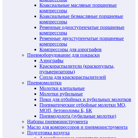
Коаксиальные масляные поршневые
компрессоры
Коаксиальные безмасляные поршневые
компрессоры
Ременные одноступенчатые поршневые
компрессоры
Ременные двухступенчатые поршневые
компрессоры
Компрессоры для аэрографов
Пневмоборудование для покраски
Аэрографы
Краскораспылители (краскопульты,
пульверизаторы)
Сопла для краскораспылителей
Пневмомолотки
Молотки клепальные
Молотки рубильные
Пики для отбойных и рубильных молотков
Пневматические отбойные молотки МО,
МОП, бетоноломы Б, БК
Пневмодолота (зубильные молотки)
Наборы пневмоинструмента
Масло для компрессоров и пневмоинструмента
Подготовка воздуха