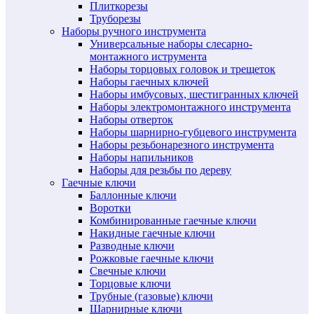
Плиткорезы
Труборезы
Наборы ручного инструмента
Универсальные наборы слесарно-
монтажного иструмента
Наборы торцовых головок и трещеток
Наборы гаечных ключей
Наборы имбусовых, шестигранных ключей
Наборы электромонтажного инструмента
Наборы отверток
Наборы шарнирно-губцевого инструмента
Наборы резьбонарезного инструмента
Наборы напильников
Наборы для резьбы по дереву
Гаечные ключи
Баллонные ключи
Воротки
Комбинированные гаечные ключи
Накидные гаечные ключи
Разводные ключи
Рожковые гаечные ключи
Свечные ключи
Торцовые ключи
Трубные (газовые) ключи
Шарнирные ключи