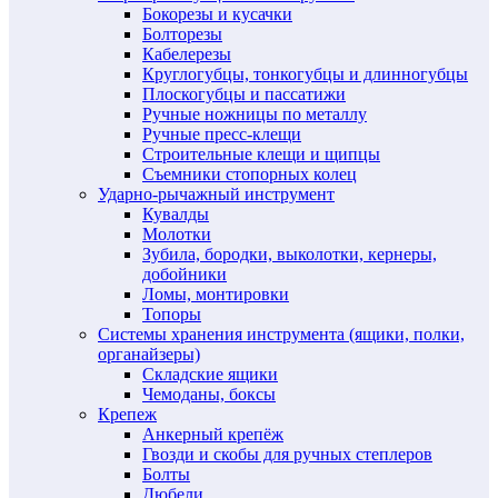
Бокорезы и кусачки
Болторезы
Кабелерезы
Круглогубцы, тонкогубцы и длинногубцы
Плоскогубцы и пассатижи
Ручные ножницы по металлу
Ручные пресс-клещи
Строительные клещи и щипцы
Съемники стопорных колец
Ударно-рычажный инструмент
Кувалды
Молотки
Зубила, бородки, выколотки, кернеры,
добойники
Ломы, монтировки
Топоры
Системы хранения инструмента (ящики, полки,
органайзеры)
Складские ящики
Чемоданы, боксы
Крепеж
Анкерный крепёж
Гвозди и скобы для ручных степлеров
Болты
Дюбели