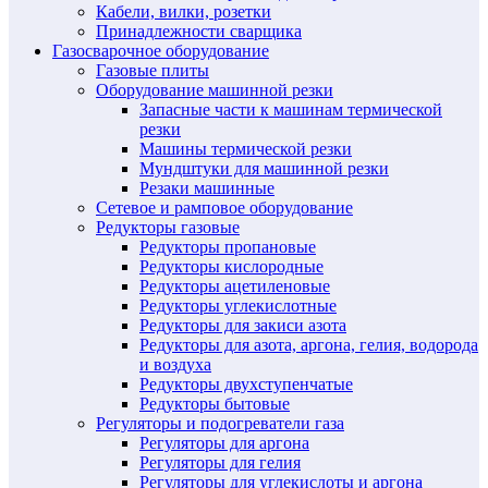
Кабели, вилки, розетки
Принадлежности сварщика
Газосварочное оборудование
Газовые плиты
Оборудование машинной резки
Запасные части к машинам термической
резки
Машины термической резки
Мундштуки для машинной резки
Резаки машинные
Сетевое и рамповое оборудование
Редукторы газовые
Редукторы пропановые
Редукторы кислородные
Редукторы ацетиленовые
Редукторы углекислотные
Редукторы для закиси азота
Редукторы для азота, аргона, гелия, водорода
и воздуха
Редукторы двухступенчатые
Редукторы бытовые
Регуляторы и подогреватели газа
Регуляторы для аргона
Регуляторы для гелия
Регуляторы для углекислоты и аргона