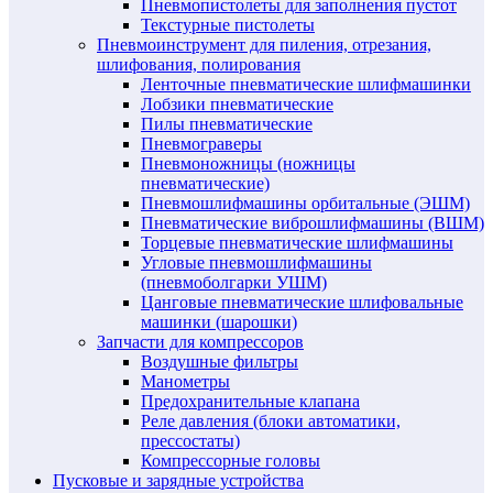
Пневмопистолеты для заполнения пустот
Текстурные пистолеты
Пневмоинструмент для пиления, отрезания,
шлифования, полирования
Ленточные пневматические шлифмашинки
Лобзики пневматические
Пилы пневматические
Пневмограверы
Пневмоножницы (ножницы
пневматические)
Пневмошлифмашины орбитальные (ЭШМ)
Пневматические виброшлифмашины (ВШМ)
Торцевые пневматические шлифмашины
Угловые пневмошлифмашины
(пневмоболгарки УШМ)
Цанговые пневматические шлифовальные
машинки (шарошки)
Запчасти для компрессоров
Воздушные фильтры
Манометры
Предохранительные клапана
Реле давления (блоки автоматики,
прессостаты)
Компрессорные головы
Пусковые и зарядные устройства