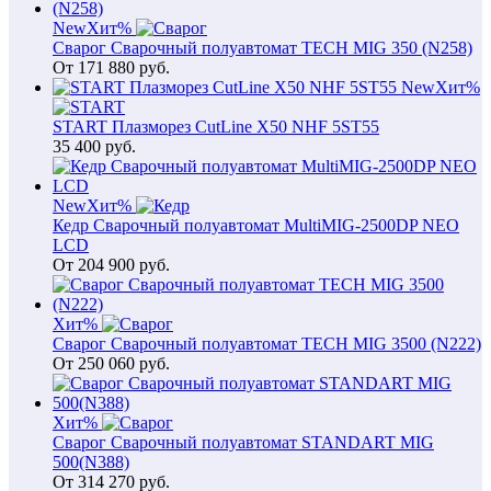
New
Хит
%
Сварог Сварочный полуавтомат TECH MIG 350 (N258)
От
171 880
руб.
New
Хит
%
START Плазморез CutLine X50 NHF 5ST55
35 400
руб.
New
Хит
%
Кедр Сварочный полуавтомат MultiMIG-2500DP NEO
LCD
От
204 900
руб.
Хит
%
Сварог Сварочный полуавтомат TECH MIG 3500 (N222)
От
250 060
руб.
Хит
%
Сварог Сварочный полуавтомат STANDART MIG
500(N388)
От
314 270
руб.