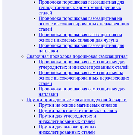
Проволока порошковая газозащитная для
теплоустойчивых хромо-молибденовых
сталей
Проволока порошковая газозащитная на
основе высоколегированных нержавеющих
сталей
Проволока порошковая газозащитная на
основе никелевых сплавов для чугуна
Проволока порошковая газозащитная для
наплавки
Сварочная проволока порошковая самозащитная
Проволока порошковая самозащитная для
углеродистых и низколегированных сталей
Проволока порошковая самозащитная на
основе высоколегированных нержавеющих
сталей
Проволока порошковая самозащитная для
наплавки
Прутки присадочные для аргонодуговой сварки
Прутки на основе магниевых сплавов
Прутки на основе титановых сплавов
Прутки для углеродистых и
низколегированных сталей
Прутки для высокопрочных
низколегированных сталей