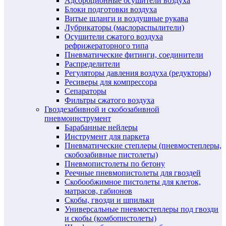
Адсорбционные осушители воздуха
Блоки подготовки воздуха
Витые шланги и воздушные рукава
Лубрикаторы (маслораспылители)
Осушители сжатого воздуха
рефрижераторного типа
Пневматические фитинги, соединители
Распределители
Регуляторы давления воздуха (редукторы)
Ресиверы для компрессора
Сепараторы
Фильтры сжатого воздуха
Гвоздезабивной и скобозабивной
пневмоинструмент
Барабанные нейлеры
Инструмент для паркета
Пневматические степлеры (пневмостеплеры,
скобозабивные пистолеты)
Пневмопистолеты по бетону
Реечные пневмопистолеты для гвоздей
Скобообжимное пистолеты для клеток,
матрасов, габионов
Скобы, гвозди и шпильки
Универсальные пневмостеплеры под гвозди
и скобы (комбопистолеты)