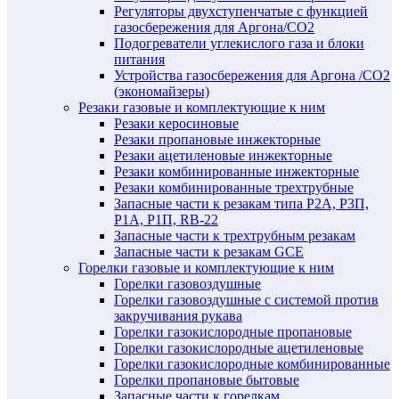
Регуляторы двухступенчатые c функцией
газосбережения для Аргона/СО2
Подогреватели углекислого газа и блоки
питания
Устройства газосбережения для Аргона /СО2
(экономайзеры)
Резаки газовые и комплектующие к ним
Резаки керосиновые
Резаки пропановые инжекторные
Резаки ацетиленовые инжекторные
Резаки комбинированные инжекторные
Резаки комбинированные трехтрубные
Запасные части к резакам типа Р2А, Р3П,
Р1А, Р1П, RB-22
Запасные части к трехтрубным резакам
Запасные части к резакам GCE
Горелки газовые и комплектующие к ним
Горелки газовоздушные
Горелки газовоздушные с системой против
закручивания рукава
Горелки газокислородные пропановые
Горелки газокислородные ацетиленовые
Горелки газокислородные комбинированные
Горелки пропановые бытовые
Запасные части к горелкам