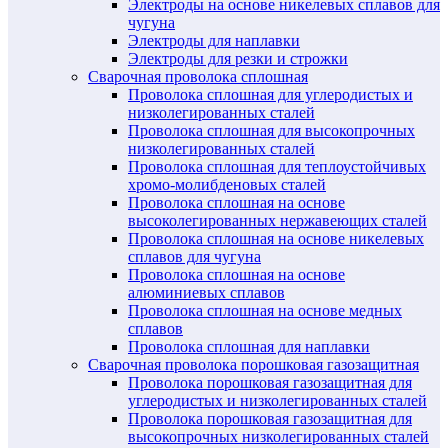
Электроды на основе никелевых сплавов для
чугуна
Электроды для наплавки
Электроды для резки и строжки
Сварочная проволока сплошная
Проволока сплошная для углеродистых и
низколегированных сталей
Проволока сплошная для высокопрочных
низколегированных сталей
Проволока сплошная для теплоустойчивых
хромо-молибденовых сталей
Проволока сплошная на основе
высоколегированных нержавеющих сталей
Проволока сплошная на основе никелевых
сплавов для чугуна
Проволока сплошная на основе
алюминиевых сплавов
Проволока сплошная на основе медных
сплавов
Проволока сплошная для наплавки
Сварочная проволока порошковая газозащитная
Проволока порошковая газозащитная для
углеродистых и низколегированных сталей
Проволока порошковая газозащитная для
высокопрочных низколегированных сталей