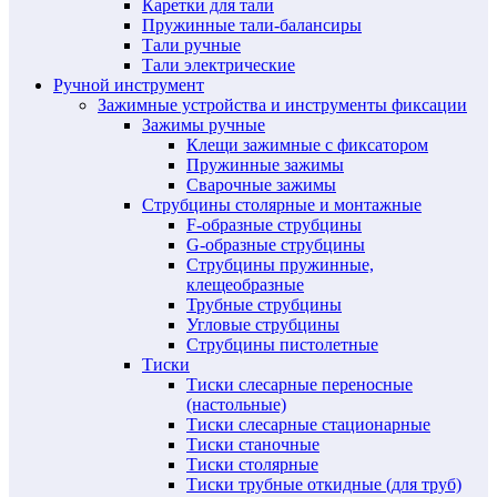
Каретки для тали
Пружинные тали-балансиры
Тали ручные
Тали электрические
Ручной инструмент
Зажимные устройства и инструменты фиксации
Зажимы ручные
Клещи зажимные с фиксатором
Пружинные зажимы
Сварочные зажимы
Струбцины столярные и монтажные
F-образные струбцины
G-образные струбцины
Струбцины пружинные,
клещеобразные
Трубные струбцины
Угловые струбцины
Струбцины пистолетные
Тиски
Тиски слесарные переносные
(настольные)
Тиски слесарные стационарные
Тиски станочные
Тиски столярные
Тиски трубные откидные (для труб)