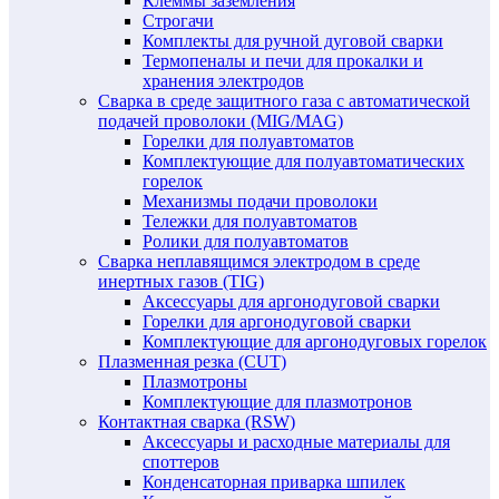
Клеммы заземления
Строгачи
Комплекты для ручной дуговой сварки
Термопеналы и печи для прокалки и
хранения электродов
Сварка в среде защитного газа с автоматической
подачей проволоки (MIG/MAG)
Горелки для полуавтоматов
Комплектующие для полуавтоматических
горелок
Механизмы подачи проволоки
Тележки для полуавтоматов
Ролики для полуавтоматов
Сварка неплавящимся электродом в среде
инертных газов (TIG)
Аксессуары для аргонодуговой сварки
Горелки для аргонодуговой сварки
Комплектующие для аргонодуговых горелок
Плазменная резка (CUT)
Плазмотроны
Комплектующие для плазмотронов
Контактная сварка (RSW)
Аксессуары и расходные материалы для
споттеров
Конденсаторная приварка шпилек