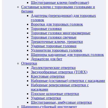
Шестигранные ключи (имбусовые)
Составные ключи с торцовыми головками и
битами
Адаптеры (переходники) для торцовых
головок
Воротки для торцовых головок
Торцовые головки
Торцовые головки многоразмерные
Торцовые головки свечные
Трещоточные ключи, трещотки
Ударные торцовые головки
Удлинители торцовых головок
Шарниры карданные для торцовых головок
Держатели для бит
Отвертки
Диэлектрические отвертки
Звездообразные отвертки (TORX)
Крестовые отвертки
Наборные (составные) отвертки с насадками
Наборные реверсивные отвертки с
насадками
Плоские шлицевые отвертки
Ударные отвертки
Шестигранные, имбусовые отвертки
Шарнирно-губцевый инструмент