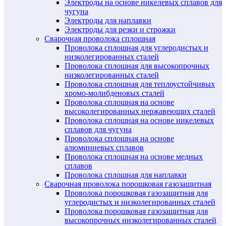
Электроды на основе никелевых сплавов для
чугуна
Электроды для наплавки
Электроды для резки и строжки
Сварочная проволока сплошная
Проволока сплошная для углеродистых и
низколегированных сталей
Проволока сплошная для высокопрочных
низколегированных сталей
Проволока сплошная для теплоустойчивых
хромо-молибденовых сталей
Проволока сплошная на основе
высоколегированных нержавеющих сталей
Проволока сплошная на основе никелевых
сплавов для чугуна
Проволока сплошная на основе
алюминиевых сплавов
Проволока сплошная на основе медных
сплавов
Проволока сплошная для наплавки
Сварочная проволока порошковая газозащитная
Проволока порошковая газозащитная для
углеродистых и низколегированных сталей
Проволока порошковая газозащитная для
высокопрочных низколегированных сталей