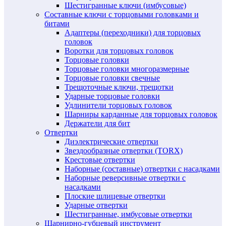
Шестигранные ключи (имбусовые)
Составные ключи с торцовыми головками и
битами
Адаптеры (переходники) для торцовых
головок
Воротки для торцовых головок
Торцовые головки
Торцовые головки многоразмерные
Торцовые головки свечные
Трещоточные ключи, трещотки
Ударные торцовые головки
Удлинители торцовых головок
Шарниры карданные для торцовых головок
Держатели для бит
Отвертки
Диэлектрические отвертки
Звездообразные отвертки (TORX)
Крестовые отвертки
Наборные (составные) отвертки с насадками
Наборные реверсивные отвертки с
насадками
Плоские шлицевые отвертки
Ударные отвертки
Шестигранные, имбусовые отвертки
Шарнирно-губцевый инструмент