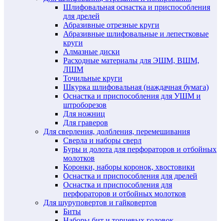
Шлифовальная оснастка и приспособления
для дрелей
Абразивные отрезные круги
Абразивные шлифовальные и лепестковые
круги
Алмазные диски
Расходные материалы для ЭШМ, ВШМ,
ЛШМ
Точильные круги
Шкурка шлифовальная (наждачная бумага)
Оснастка и приспособления для УШМ и
штроборезов
Для ножниц
Для граверов
Для сверления, долбления, перемешивания
Сверла и наборы сверл
Буры и долота для перфораторов и отбойных
молотков
Коронки, наборы коронок, хвостовики
Оснастка и приспособления для дрелей
Оснастка и приспособления для
перфораторов и отбойных молотков
Для шуруповертов и гайковертов
Биты
Наборы бит и торцевых головок