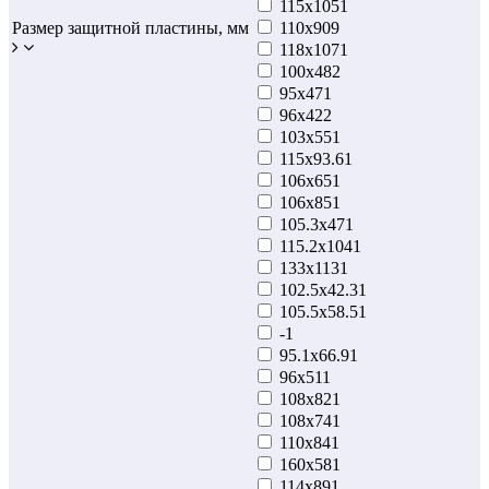
115х105
1
Размер защитной пластины, мм
110х90
9
118х107
1
100х48
2
95x47
1
96x42
2
103x55
1
115х93.6
1
106x65
1
106x85
1
105.3x47
1
115.2х104
1
133х113
1
102.5x42.3
1
105.5x58.5
1
-
1
95.1x66.9
1
96x51
1
108x82
1
108x74
1
110х84
1
160х58
1
114х89
1