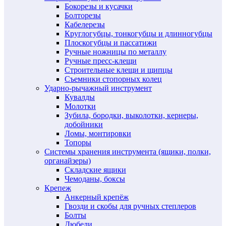
Бокорезы и кусачки
Болторезы
Кабелерезы
Круглогубцы, тонкогубцы и длинногубцы
Плоскогубцы и пассатижи
Ручные ножницы по металлу
Ручные пресс-клещи
Строительные клещи и щипцы
Съемники стопорных колец
Ударно-рычажный инструмент
Кувалды
Молотки
Зубила, бородки, выколотки, кернеры,
добойники
Ломы, монтировки
Топоры
Системы хранения инструмента (ящики, полки,
органайзеры)
Складские ящики
Чемоданы, боксы
Крепеж
Анкерный крепёж
Гвозди и скобы для ручных степлеров
Болты
Дюбели