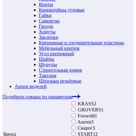
Винты
Кронштейны угловые
Гайки
Саморезы
Гвозди
Хомуты
Заклепки
Крепежные и соединительные пластины
Мебельный крепеж
Угол крепежный
Шайбы
Шурупы
Строительная химия
Такелаж
Шпильки резьбовые
Архив моделей
Подобрать товары по параметрам
KRASS
2
GROVERS
1
Foxweld
1
Aurora
3
Сварог
3
Бренд
START
12