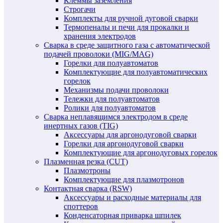
Клеммы заземления
Строгачи
Комплекты для ручной дуговой сварки
Термопеналы и печи для прокалки и
хранения электродов
Сварка в среде защитного газа с автоматической
подачей проволоки (MIG/MAG)
Горелки для полуавтоматов
Комплектующие для полуавтоматических
горелок
Механизмы подачи проволоки
Тележки для полуавтоматов
Ролики для полуавтоматов
Сварка неплавящимся электродом в среде
инертных газов (TIG)
Аксессуары для аргонодуговой сварки
Горелки для аргонодуговой сварки
Комплектующие для аргонодуговых горелок
Плазменная резка (CUT)
Плазмотроны
Комплектующие для плазмотронов
Контактная сварка (RSW)
Аксессуары и расходные материалы для
споттеров
Конденсаторная приварка шпилек