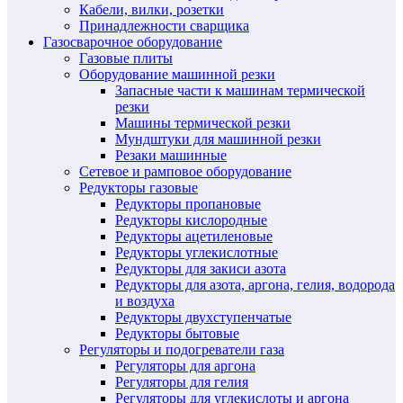
Кабели, вилки, розетки
Принадлежности сварщика
Газосварочное оборудование
Газовые плиты
Оборудование машинной резки
Запасные части к машинам термической
резки
Машины термической резки
Мундштуки для машинной резки
Резаки машинные
Сетевое и рамповое оборудование
Редукторы газовые
Редукторы пропановые
Редукторы кислородные
Редукторы ацетиленовые
Редукторы углекислотные
Редукторы для закиси азота
Редукторы для азота, аргона, гелия, водорода
и воздуха
Редукторы двухступенчатые
Редукторы бытовые
Регуляторы и подогреватели газа
Регуляторы для аргона
Регуляторы для гелия
Регуляторы для углекислоты и аргона