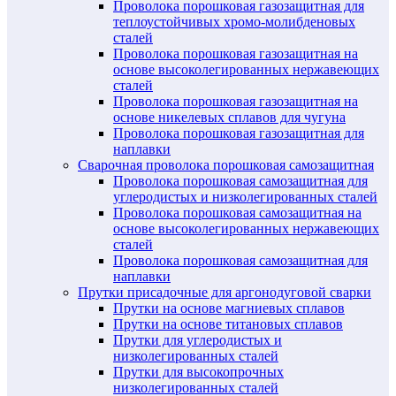
Проволока порошковая газозащитная для
теплоустойчивых хромо-молибденовых
сталей
Проволока порошковая газозащитная на
основе высоколегированных нержавеющих
сталей
Проволока порошковая газозащитная на
основе никелевых сплавов для чугуна
Проволока порошковая газозащитная для
наплавки
Сварочная проволока порошковая самозащитная
Проволока порошковая самозащитная для
углеродистых и низколегированных сталей
Проволока порошковая самозащитная на
основе высоколегированных нержавеющих
сталей
Проволока порошковая самозащитная для
наплавки
Прутки присадочные для аргонодуговой сварки
Прутки на основе магниевых сплавов
Прутки на основе титановых сплавов
Прутки для углеродистых и
низколегированных сталей
Прутки для высокопрочных
низколегированных сталей