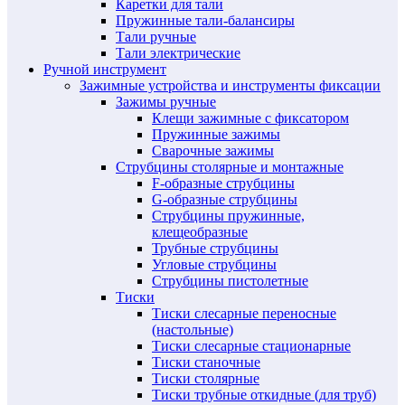
Каретки для тали
Пружинные тали-балансиры
Тали ручные
Тали электрические
Ручной инструмент
Зажимные устройства и инструменты фиксации
Зажимы ручные
Клещи зажимные с фиксатором
Пружинные зажимы
Сварочные зажимы
Струбцины столярные и монтажные
F-образные струбцины
G-образные струбцины
Струбцины пружинные,
клещеобразные
Трубные струбцины
Угловые струбцины
Струбцины пистолетные
Тиски
Тиски слесарные переносные
(настольные)
Тиски слесарные стационарные
Тиски станочные
Тиски столярные
Тиски трубные откидные (для труб)