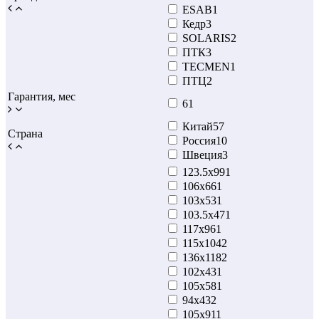
ESAB
1
Кедр
3
SOLARIS
2
ПТК
3
TECMEN
1
ПТЦ
2
Гарантия, мес
6
1
Китай
57
Страна
Россия
10
Швеция
3
123.5x99
1
106x66
1
103x53
1
103.5x47
1
117х96
1
115х104
2
136х118
2
102x43
1
105x58
1
94x43
2
105x91
1