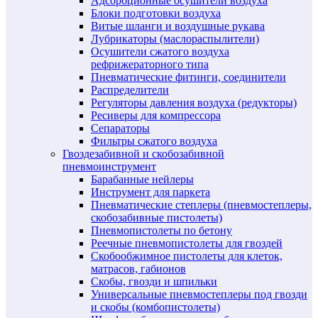
Адсорбционные осушители воздуха
Блоки подготовки воздуха
Витые шланги и воздушные рукава
Лубрикаторы (маслораспылители)
Осушители сжатого воздуха
рефрижераторного типа
Пневматические фитинги, соединители
Распределители
Регуляторы давления воздуха (редукторы)
Ресиверы для компрессора
Сепараторы
Фильтры сжатого воздуха
Гвоздезабивной и скобозабивной
пневмоинструмент
Барабанные нейлеры
Инструмент для паркета
Пневматические степлеры (пневмостеплеры,
скобозабивные пистолеты)
Пневмопистолеты по бетону
Реечные пневмопистолеты для гвоздей
Скобообжимное пистолеты для клеток,
матрасов, габионов
Скобы, гвозди и шпильки
Универсальные пневмостеплеры под гвозди
и скобы (комбопистолеты)