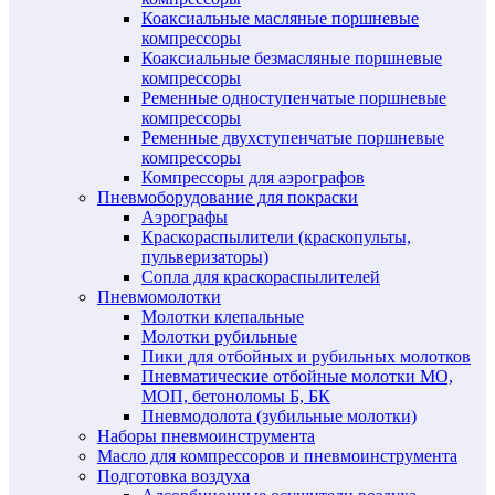
Коаксиальные масляные поршневые
компрессоры
Коаксиальные безмасляные поршневые
компрессоры
Ременные одноступенчатые поршневые
компрессоры
Ременные двухступенчатые поршневые
компрессоры
Компрессоры для аэрографов
Пневмоборудование для покраски
Аэрографы
Краскораспылители (краскопульты,
пульверизаторы)
Сопла для краскораспылителей
Пневмомолотки
Молотки клепальные
Молотки рубильные
Пики для отбойных и рубильных молотков
Пневматические отбойные молотки МО,
МОП, бетоноломы Б, БК
Пневмодолота (зубильные молотки)
Наборы пневмоинструмента
Масло для компрессоров и пневмоинструмента
Подготовка воздуха