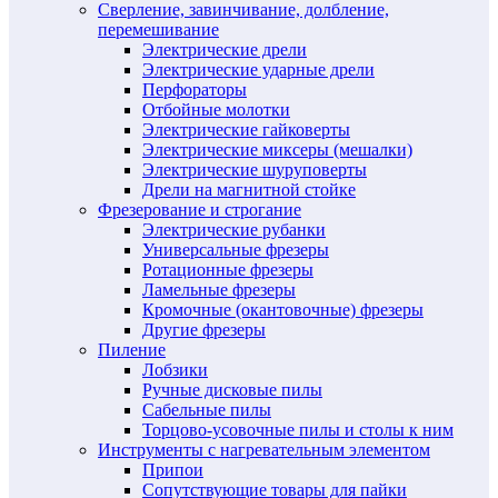
Сверление, завинчивание, долбление,
перемешивание
Электрические дрели
Электрические ударные дрели
Перфораторы
Отбойные молотки
Электрические гайковерты
Электрические миксеры (мешалки)
Электрические шуруповерты
Дрели на магнитной стойке
Фрезерование и строгание
Электрические рубанки
Универсальные фрезеры
Ротационные фрезеры
Ламельные фрезеры
Кромочные (окантовочные) фрезеры
Другие фрезеры
Пиление
Лобзики
Ручные дисковые пилы
Сабельные пилы
Торцово-усовочные пилы и столы к ним
Инструменты с нагревательным элементом
Припои
Сопутствующие товары для пайки