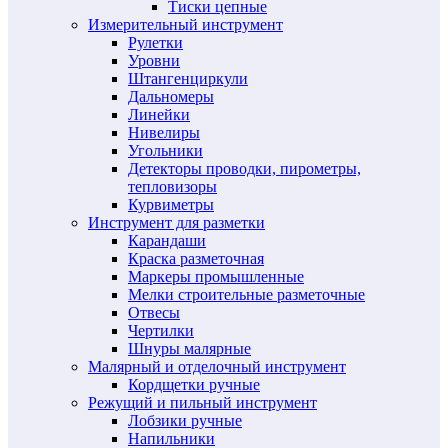
Тиски цепные
Измерительный инструмент
Рулетки
Уровни
Штангенциркули
Дальномеры
Линейки
Нивелиры
Угольники
Детекторы проводки, пирометры,
тепловизоры
Курвиметры
Инструмент для разметки
Карандаши
Краска разметочная
Маркеры промышленные
Мелки строительные разметочные
Отвесы
Чертилки
Шнуры малярные
Малярный и отделочный инструмент
Кордщетки ручные
Режущий и пильный инструмент
Лобзики ручные
Напильники