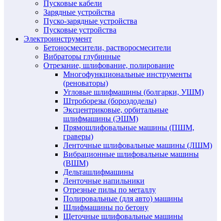
Пусковые кабели
Зарядные устройства
Пуско-зарядные устройства
Пусковые устройства
Электроинструмент
Бетоносмесители, растворосмесители
Вибраторы глубинные
Отрезание, шлифование, полирование
Многофункциональные инструменты
(реноваторы)
Угловые шлифмашины (болгарки, УШМ)
Штроборезы (бороздоделы)
Эксцентриковые, орбитальные
шлифмашины (ЭШМ)
Прямошлифовальные машины (ПШМ,
граверы)
Ленточные шлифовальные машины (ЛШМ)
Вибрационные шлифовальные машины
(ВШМ)
Дельташлифмашины
Ленточные напильники
Отрезные пилы по металлу
Полировальные (для авто) машины
Шлифмашины по бетону
Щеточные шлифовальные машины