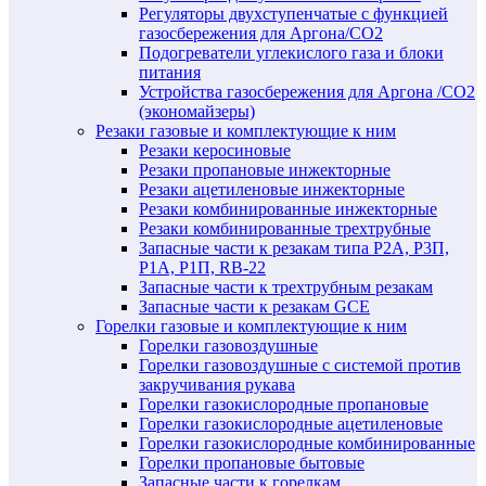
Регуляторы двухступенчатые c функцией
газосбережения для Аргона/СО2
Подогреватели углекислого газа и блоки
питания
Устройства газосбережения для Аргона /СО2
(экономайзеры)
Резаки газовые и комплектующие к ним
Резаки керосиновые
Резаки пропановые инжекторные
Резаки ацетиленовые инжекторные
Резаки комбинированные инжекторные
Резаки комбинированные трехтрубные
Запасные части к резакам типа Р2А, Р3П,
Р1А, Р1П, RB-22
Запасные части к трехтрубным резакам
Запасные части к резакам GCE
Горелки газовые и комплектующие к ним
Горелки газовоздушные
Горелки газовоздушные с системой против
закручивания рукава
Горелки газокислородные пропановые
Горелки газокислородные ацетиленовые
Горелки газокислородные комбинированные
Горелки пропановые бытовые
Запасные части к горелкам