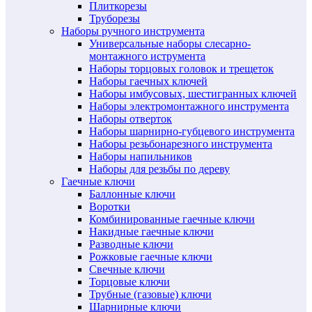
Плиткорезы
Труборезы
Наборы ручного инструмента
Универсальные наборы слесарно-
монтажного иструмента
Наборы торцовых головок и трещеток
Наборы гаечных ключей
Наборы имбусовых, шестигранных ключей
Наборы электромонтажного инструмента
Наборы отверток
Наборы шарнирно-губцевого инструмента
Наборы резьбонарезного инструмента
Наборы напильников
Наборы для резьбы по дереву
Гаечные ключи
Баллонные ключи
Воротки
Комбинированные гаечные ключи
Накидные гаечные ключи
Разводные ключи
Рожковые гаечные ключи
Свечные ключи
Торцовые ключи
Трубные (газовые) ключи
Шарнирные ключи