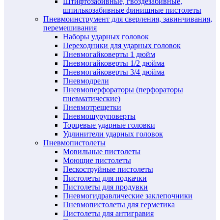
Штифтозабивные, гвоздезабивные,
шпилькозабивные финишные пистолеты
Пневмоинструмент для сверления, завинчивания,
перемешивания
Наборы ударных головок
Переходники для ударных головок
Пневмогайковерты 1 дюйм
Пневмогайковерты 1/2 дюйма
Пневмогайковерты 3/4 дюйма
Пневмодрели
Пневмоперфораторы (перфораторы
пневматические)
Пневмотрещетки
Пневмошуруповерты
Торцевые ударные головки
Удлинители ударных головок
Пневмопистолеты
Мовильные пистолеты
Моющие пистолеты
Пескоструйные пистолеты
Пистолеты для подкачки
Пистолеты для продувки
Пневмогидравлические заклепочники
Пневмопистолеты для герметика
Пистолеты для антигравия