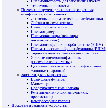
Пневмопистолеты для заполнения пустот
Текстурные пистолеты
Пневмоинструмент для пиления, отрезания,
шлифования, полирования
Ленточные пневматические шлифмашинки
Лобзики пневматические
Пилы пневматические
Пневмограверы
Пневмоножницы (ножницы
пневматические)
Пневмошлифмашины орбитальные (ЭШМ)
Пневматические виброшлифмашины (ВШМ)
Торцевые пневматические шлифмашины
Угловые пневмошлифмашины
(пневмоболгарки УШМ)
Цанговые пневматические шлифовальные
машинки (шарошки)
Запчасти для компрессоров
Воздушные фильтры
Манометры
Предохранительные клапана
Реле давления (блоки автоматики,
прессостаты)
Компрессорные головы
Пусковые и зарядные устройства