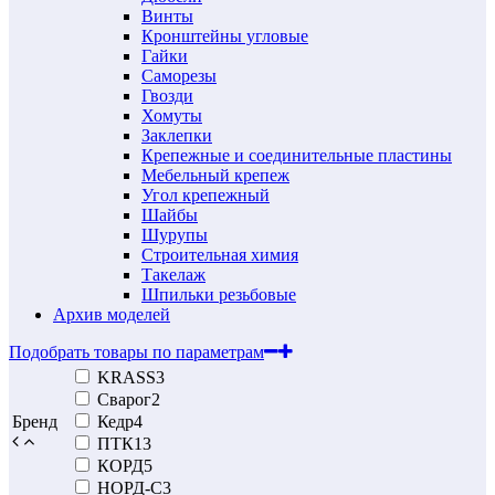
Винты
Кронштейны угловые
Гайки
Саморезы
Гвозди
Хомуты
Заклепки
Крепежные и соединительные пластины
Мебельный крепеж
Угол крепежный
Шайбы
Шурупы
Строительная химия
Такелаж
Шпильки резьбовые
Архив моделей
Подобрать товары по параметрам
KRASS
3
Сварог
2
Бренд
Кедр
4
ПТК
13
КОРД
5
НОРД-С
3