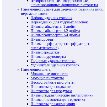
Штифтозабивные, гвоздезабивные,
шпилькозабивные финишные пистолеты
Пневмоинструмент для сверления, завинчивания,
перемешивания
Наборы ударных головок
Переходники для ударных головок
Пневмогайковерты 1 дюйм
Пневмогайковерты 1/2 дюйма
Пневмогайковерты 3/4 дюйма
Пневмодрели
Пневмоперфораторы (перфораторы
пневматические)
Пневмотрещетки
Пневмошуруповерты
Торцевые ударные головки
Удлинители ударных головок
Пневмопистолеты
Мовильные пистолеты
Моющие пистолеты
Пескоструйные пистолеты
Пистолеты для подкачки
Пистолеты для продувки
Пневмогидравлические заклепочники
Пневмопистолеты для герметика
Пистолеты для антигравия