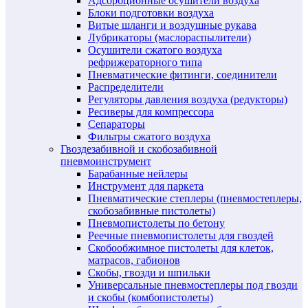
Адсорбционные осушители воздуха
Блоки подготовки воздуха
Витые шланги и воздушные рукава
Лубрикаторы (маслораспылители)
Осушители сжатого воздуха
рефрижераторного типа
Пневматические фитинги, соединители
Распределители
Регуляторы давления воздуха (редукторы)
Ресиверы для компрессора
Сепараторы
Фильтры сжатого воздуха
Гвоздезабивной и скобозабивной
пневмоинструмент
Барабанные нейлеры
Инструмент для паркета
Пневматические степлеры (пневмостеплеры,
скобозабивные пистолеты)
Пневмопистолеты по бетону
Реечные пневмопистолеты для гвоздей
Скобообжимное пистолеты для клеток,
матрасов, габионов
Скобы, гвозди и шпильки
Универсальные пневмостеплеры под гвозди
и скобы (комбопистолеты)