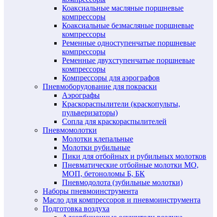
Коаксиальные масляные поршневые
компрессоры
Коаксиальные безмасляные поршневые
компрессоры
Ременные одноступенчатые поршневые
компрессоры
Ременные двухступенчатые поршневые
компрессоры
Компрессоры для аэрографов
Пневмоборудование для покраски
Аэрографы
Краскораспылители (краскопульты,
пульверизаторы)
Сопла для краскораспылителей
Пневмомолотки
Молотки клепальные
Молотки рубильные
Пики для отбойных и рубильных молотков
Пневматические отбойные молотки МО,
МОП, бетоноломы Б, БК
Пневмодолота (зубильные молотки)
Наборы пневмоинструмента
Масло для компрессоров и пневмоинструмента
Подготовка воздуха