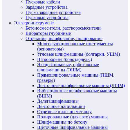
Пусковые кабели
Зарядные устройства
Пуско-зарядные устройства
Пусковые устройства
Электроинструмент
Бетоносмесители, растворосмесители
Вибраторы глубинные
Отрезание, шлифование, полирование
Многофункциональные инструменты
(реноваторы)
Угловые шлифмашины (болгарки, УШМ)
Штроборезы (бороздоделы)
Эксцентриковые, орбитальные
шлифмашины (ЭШМ)
Прямошлифовальные машины (ПШМ,
граверы)
Ленточные шлифовальные машины (ЛШМ)
Вибрационные шлифовальные машины
(ВШМ)
Дельташлифмашины
Ленточные напильники
Отрезные пилы по металлу
Полировальные (для авто) машины
Шлифмашины по бетону
Щеточные шлифовальные машины