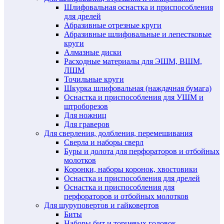
Шлифовальная оснастка и приспособления
для дрелей
Абразивные отрезные круги
Абразивные шлифовальные и лепестковые
круги
Алмазные диски
Расходные материалы для ЭШМ, ВШМ,
ЛШМ
Точильные круги
Шкурка шлифовальная (наждачная бумага)
Оснастка и приспособления для УШМ и
штроборезов
Для ножниц
Для граверов
Для сверления, долбления, перемешивания
Сверла и наборы сверл
Буры и долота для перфораторов и отбойных
молотков
Коронки, наборы коронок, хвостовики
Оснастка и приспособления для дрелей
Оснастка и приспособления для
перфораторов и отбойных молотков
Для шуруповертов и гайковертов
Биты
Наборы бит и торцевых головок