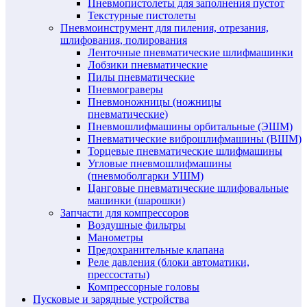
Пневмопистолеты для заполнения пустот
Текстурные пистолеты
Пневмоинструмент для пиления, отрезания,
шлифования, полирования
Ленточные пневматические шлифмашинки
Лобзики пневматические
Пилы пневматические
Пневмограверы
Пневмоножницы (ножницы
пневматические)
Пневмошлифмашины орбитальные (ЭШМ)
Пневматические виброшлифмашины (ВШМ)
Торцевые пневматические шлифмашины
Угловые пневмошлифмашины
(пневмоболгарки УШМ)
Цанговые пневматические шлифовальные
машинки (шарошки)
Запчасти для компрессоров
Воздушные фильтры
Манометры
Предохранительные клапана
Реле давления (блоки автоматики,
прессостаты)
Компрессорные головы
Пусковые и зарядные устройства