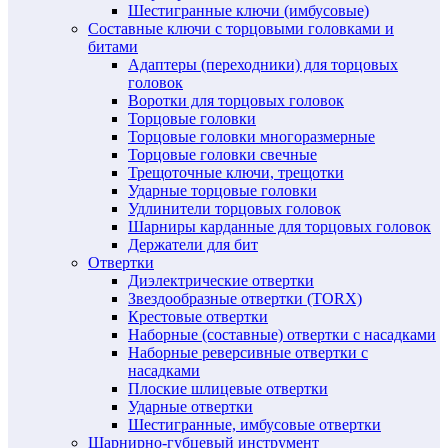
Шестигранные ключи (имбусовые)
Составные ключи с торцовыми головками и
битами
Адаптеры (переходники) для торцовых
головок
Воротки для торцовых головок
Торцовые головки
Торцовые головки многоразмерные
Торцовые головки свечные
Трещоточные ключи, трещотки
Ударные торцовые головки
Удлинители торцовых головок
Шарниры карданные для торцовых головок
Держатели для бит
Отвертки
Диэлектрические отвертки
Звездообразные отвертки (TORX)
Крестовые отвертки
Наборные (составные) отвертки с насадками
Наборные реверсивные отвертки с
насадками
Плоские шлицевые отвертки
Ударные отвертки
Шестигранные, имбусовые отвертки
Шарнирно-губцевый инструмент