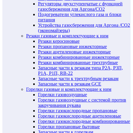
Регуляторы двухступенчатые c функцией
газосбережения для Аргона/СО2
Подогреватели углекислого газа и блоки
питания
Устройства газосбережения для Аргона /СО2
(экономайзеры)
Резаки газовые и комплектующие к ним
Резаки керосиновые
Резаки пропановые инжекторные
Резаки ацетиленовые инжекторные
Резаки комбинированные инжекторные
Резаки комбинированные трехтрубные
Запасные части к резакам типа Р2А, Р3П,
Р1А, Р1П, RB-22
Запасные части к трехтрубным резакам
Запасные части к резакам GCE
Горелки газовые и комплектующие к ним
Горелки газовоздушные
Горелки газовоздушные с системой против
закручивания рукава
Горелки газокислородные пропановые
Горелки газокислородные ацетиленовые
Горелки газокислородные комбинированные
Горелки пропановые бытовые
Запасные части к горелкам