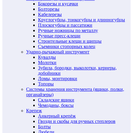
Бокорезы и кусачки
Болторезы
Кабелерезы
Круглогубцы, тонкогубцы и длинногубцы
Плоскогубцы и пассатижи
Ручные ножницы по металлу
Ручные пресс-клещи
Строительные клещи и щипцы
Съемники стопорных колец
Ударно-рычажный инструмент
Кувалды
Молотки
Зубила, бородки, выколотки, кернеры,
добойники
Ломы, монтировки
Топоры
Системы хранения инструмента (ящики, полки,
органайзеры)
Складские ящики
Чемоданы, боксы
Крепеж
Анкерный крепёж
Гвозди и скобы для ручных степлеров
Болты
Дюбели