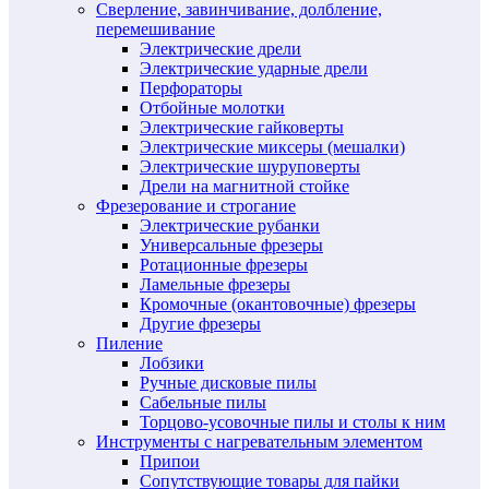
Сверление, завинчивание, долбление,
перемешивание
Электрические дрели
Электрические ударные дрели
Перфораторы
Отбойные молотки
Электрические гайковерты
Электрические миксеры (мешалки)
Электрические шуруповерты
Дрели на магнитной стойке
Фрезерование и строгание
Электрические рубанки
Универсальные фрезеры
Ротационные фрезеры
Ламельные фрезеры
Кромочные (окантовочные) фрезеры
Другие фрезеры
Пиление
Лобзики
Ручные дисковые пилы
Сабельные пилы
Торцово-усовочные пилы и столы к ним
Инструменты с нагревательным элементом
Припои
Сопутствующие товары для пайки