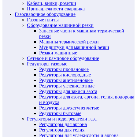
Кабели, вилки, розетки
Принадлежности сварщика
Газосварочное оборудование
Газовые плиты
Оборудование машинной резки
Запасные части к машинам термической
резки
Машины термической резки
Мундштуки для машинной резки
Резаки машинные
Сетевое и рамповое оборудование
Редукторы газовые
Редукторы пропановые
Редукторы кислородные
Редукторы ацетиленовые
Редукторы углекислотные
Редукторы для закиси азота
Редукторы для азота, аргона, гелия, водорода
и воздуха
Редукторы двухступенчатые
Редукторы бытовые
Регуляторы и подогреватели газа
Регуляторы для аргона
Регуляторы для гелия
Регуляторы для углекислоты и аргона