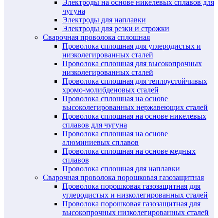
Электроды на основе никелевых сплавов для
чугуна
Электроды для наплавки
Электроды для резки и строжки
Сварочная проволока сплошная
Проволока сплошная для углеродистых и
низколегированных сталей
Проволока сплошная для высокопрочных
низколегированных сталей
Проволока сплошная для теплоустойчивых
хромо-молибденовых сталей
Проволока сплошная на основе
высоколегированных нержавеющих сталей
Проволока сплошная на основе никелевых
сплавов для чугуна
Проволока сплошная на основе
алюминиевых сплавов
Проволока сплошная на основе медных
сплавов
Проволока сплошная для наплавки
Сварочная проволока порошковая газозащитная
Проволока порошковая газозащитная для
углеродистых и низколегированных сталей
Проволока порошковая газозащитная для
высокопрочных низколегированных сталей