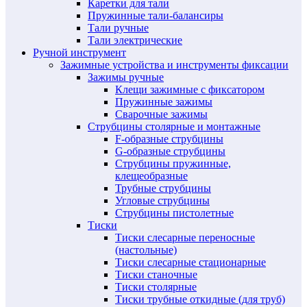
Каретки для тали
Пружинные тали-балансиры
Тали ручные
Тали электрические
Ручной инструмент
Зажимные устройства и инструменты фиксации
Зажимы ручные
Клещи зажимные с фиксатором
Пружинные зажимы
Сварочные зажимы
Струбцины столярные и монтажные
F-образные струбцины
G-образные струбцины
Струбцины пружинные,
клещеобразные
Трубные струбцины
Угловые струбцины
Струбцины пистолетные
Тиски
Тиски слесарные переносные
(настольные)
Тиски слесарные стационарные
Тиски станочные
Тиски столярные
Тиски трубные откидные (для труб)