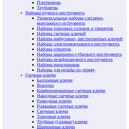
Плиткорезы
Труборезы
Наборы ручного инструмента
Универсальные наборы слесарно-
монтажного иструмента
Наборы торцовых головок и трещеток
Наборы гаечных ключей
Наборы имбусовых, шестигранных ключей
Наборы электромонтажного инструмента
Наборы отверток
Наборы шарнирно-губцевого инструмента
Наборы резьбонарезного инструмента
Наборы напильников
Наборы для резьбы по дереву
Гаечные ключи
Баллонные ключи
Воротки
Комбинированные гаечные ключи
Накидные гаечные ключи
Разводные ключи
Рожковые гаечные ключи
Свечные ключи
Торцовые ключи
Трубные (газовые) ключи
Шарнирные ключи