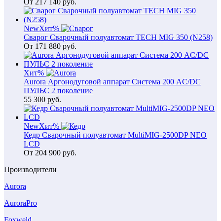
От
217 140
руб.
New
Хит
%
Сварог Сварочный полуавтомат TECH MIG 350 (N258)
От
171 880
руб.
Хит
%
Aurora Аргонодуговой аппарат Система 200 AC/DC
ПУЛЬС 2 поколение
55 300
руб.
New
Хит
%
Кедр Сварочный полуавтомат MultiMIG-2500DP NEO
LCD
От
204 900
руб.
Производители
Aurora
AuroraPro
Foxweld