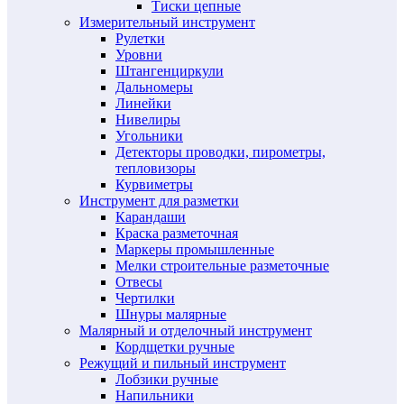
Тиски цепные
Измерительный инструмент
Рулетки
Уровни
Штангенциркули
Дальномеры
Линейки
Нивелиры
Угольники
Детекторы проводки, пирометры,
тепловизоры
Курвиметры
Инструмент для разметки
Карандаши
Краска разметочная
Маркеры промышленные
Мелки строительные разметочные
Отвесы
Чертилки
Шнуры малярные
Малярный и отделочный инструмент
Кордщетки ручные
Режущий и пильный инструмент
Лобзики ручные
Напильники