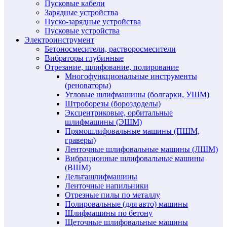
Пусковые кабели
Зарядные устройства
Пуско-зарядные устройства
Пусковые устройства
Электроинструмент
Бетоносмесители, растворосмесители
Вибраторы глубинные
Отрезание, шлифование, полирование
Многофункциональные инструменты
(реноваторы)
Угловые шлифмашины (болгарки, УШМ)
Штроборезы (бороздоделы)
Эксцентриковые, орбитальные
шлифмашины (ЭШМ)
Прямошлифовальные машины (ПШМ,
граверы)
Ленточные шлифовальные машины (ЛШМ)
Вибрационные шлифовальные машины
(ВШМ)
Дельташлифмашины
Ленточные напильники
Отрезные пилы по металлу
Полировальные (для авто) машины
Шлифмашины по бетону
Щеточные шлифовальные машины