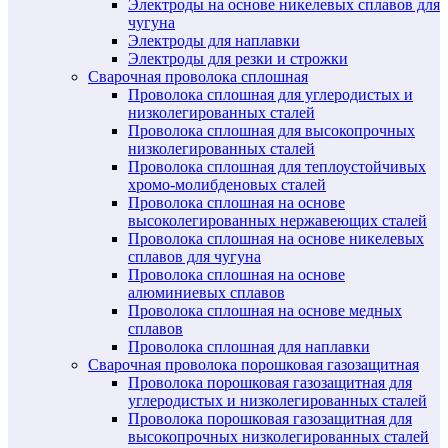
Электроды на основе никелевых сплавов для
чугуна
Электроды для наплавки
Электроды для резки и строжки
Сварочная проволока сплошная
Проволока сплошная для углеродистых и
низколегированных сталей
Проволока сплошная для высокопрочных
низколегированных сталей
Проволока сплошная для теплоустойчивых
хромо-молибденовых сталей
Проволока сплошная на основе
высоколегированных нержавеющих сталей
Проволока сплошная на основе никелевых
сплавов для чугуна
Проволока сплошная на основе
алюминиевых сплавов
Проволока сплошная на основе медных
сплавов
Проволока сплошная для наплавки
Сварочная проволока порошковая газозащитная
Проволока порошковая газозащитная для
углеродистых и низколегированных сталей
Проволока порошковая газозащитная для
высокопрочных низколегированных сталей