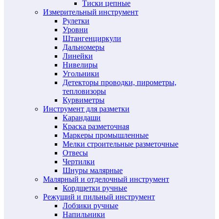
Тиски цепные
Измерительный инструмент
Рулетки
Уровни
Штангенциркули
Дальномеры
Линейки
Нивелиры
Угольники
Детекторы проводки, пирометры,
тепловизоры
Курвиметры
Инструмент для разметки
Карандаши
Краска разметочная
Маркеры промышленные
Мелки строительные разметочные
Отвесы
Чертилки
Шнуры малярные
Малярный и отделочный инструмент
Кордщетки ручные
Режущий и пильный инструмент
Лобзики ручные
Напильники