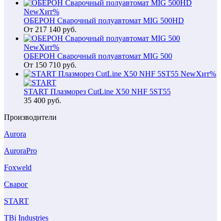
New
Хит
%
ОБЕРОН Сварочный полуавтомат MIG 500HD
От
217 140
руб.
New
Хит
%
ОБЕРОН Сварочный полуавтомат MIG 500
От
150 710
руб.
New
Хит
%
START Плазморез CutLine X50 NHF 5ST55
35 400
руб.
Производители
Aurora
AuroraPro
Foxweld
Сварог
START
TBi Industries