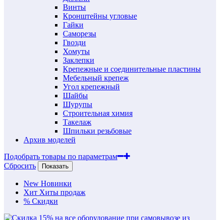
Винты
Кронштейны угловые
Гайки
Саморезы
Гвозди
Хомуты
Заклепки
Крепежные и соединительные пластины
Мебельный крепеж
Угол крепежный
Шайбы
Шурупы
Строительная химия
Такелаж
Шпильки резьбовые
Архив моделей
Подобрать товары по параметрам
Сбросить
Показать
New
Новинки
Хит
Хиты продаж
%
Скидки