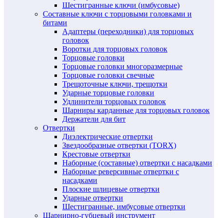
Шестигранные ключи (имбусовые)
Составные ключи с торцовыми головками и
битами
Адаптеры (переходники) для торцовых
головок
Воротки для торцовых головок
Торцовые головки
Торцовые головки многоразмерные
Торцовые головки свечные
Трещоточные ключи, трещотки
Ударные торцовые головки
Удлинители торцовых головок
Шарниры карданные для торцовых головок
Держатели для бит
Отвертки
Диэлектрические отвертки
Звездообразные отвертки (TORX)
Крестовые отвертки
Наборные (составные) отвертки с насадками
Наборные реверсивные отвертки с
насадками
Плоские шлицевые отвертки
Ударные отвертки
Шестигранные, имбусовые отвертки
Шарнирно-губцевый инструмент