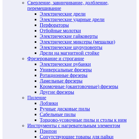
Сверление, завинчивание, долбление,
перемешивание
Электрические дрели
Электрические ударные дрели
Перфораторы
Отбойные молотки
Электрические гайковерты
Электрические миксеры (мешалки)
Электрические шуруповерты
Дрели на магнитной стойке
Фрезерование и строгание
Электрические рубанки
Универсальные фрезеры
Ротационные фрезеры
Ламельные фрезеры
Кромочные (окантовочные) фрезеры
Другие фрезеры
Пиление
Лобзики
Ручные дисковые пилы
Сабельные пилы
Торцово-усовочные пилы и столы к ним
Инструменты с нагревательным элементом
Припои
Сопутствующие товары для пайки