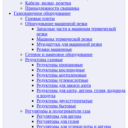
Кабели, вилки, розетки
Принадлежности сварщика
Газосварочное оборудование
Газовые плиты
Оборудование машинной резки
Запасные части к машинам термической
резки
Машины термической резки
Мундштуки для машинной резки
Резаки машинные
Сетевое и рамповое оборудование
Редукторы газовые
Редукторы пропановые
Редукторы кислородные
Редукторы ацетиленовые
Редукторы углекислотные
Редукторы для закиси азота
Редукторы для азота, аргона, гелия, водорода
и воздуха
Редукторы двухступенчатые
Редукторы бытовые
Регуляторы и подогреватели газа
Регуляторы для аргона
Регуляторы для гелия
Регуляторы для углекислоты и аргона