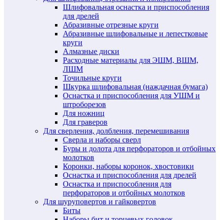
Шлифовальная оснастка и приспособления
для дрелей
Абразивные отрезные круги
Абразивные шлифовальные и лепестковые
круги
Алмазные диски
Расходные материалы для ЭШМ, ВШМ,
ЛШМ
Точильные круги
Шкурка шлифовальная (наждачная бумага)
Оснастка и приспособления для УШМ и
штроборезов
Для ножниц
Для граверов
Для сверления, долбления, перемешивания
Сверла и наборы сверл
Буры и долота для перфораторов и отбойных
молотков
Коронки, наборы коронок, хвостовики
Оснастка и приспособления для дрелей
Оснастка и приспособления для
перфораторов и отбойных молотков
Для шуруповертов и гайковертов
Биты
Наборы бит и торцевых головок