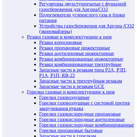
Регуляторы двухступенчатые c функцией
газосбережения для Аргона/СО2
Подогреватели углекислого газа и блоки
питания
Устройства газосбережения для Аргона /СО2
(экономайзеры)
Резаки газовые и комплектующие к ним
Резаки керосиновые
Резаки пропановые инжекторные
Резаки ацетиленовые инжекторные
Резаки комбинированные инжекторные
Резаки комбинированные трехтрубные
Запасные части к резакам типа Р2А, Р3П,
Р1А, Р1П, RB-22
Запасные части к трехтрубным резакам
Запасные части к резакам GCE
Горелки газовые и комплектующие к ним
Горелки газовоздушные
Горелки газовоздушные с системой против
закручивания рукава
Горелки газокислородные пропановые
Горелки газокислородные ацетиленовые
Горелки газокислородные комбинированные
Горелки пропановые бытовые
Запасные части к горелкам