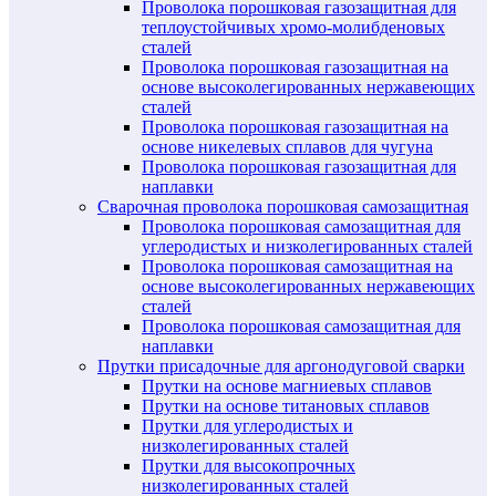
Проволока порошковая газозащитная для
теплоустойчивых хромо-молибденовых
сталей
Проволока порошковая газозащитная на
основе высоколегированных нержавеющих
сталей
Проволока порошковая газозащитная на
основе никелевых сплавов для чугуна
Проволока порошковая газозащитная для
наплавки
Сварочная проволока порошковая самозащитная
Проволока порошковая самозащитная для
углеродистых и низколегированных сталей
Проволока порошковая самозащитная на
основе высоколегированных нержавеющих
сталей
Проволока порошковая самозащитная для
наплавки
Прутки присадочные для аргонодуговой сварки
Прутки на основе магниевых сплавов
Прутки на основе титановых сплавов
Прутки для углеродистых и
низколегированных сталей
Прутки для высокопрочных
низколегированных сталей