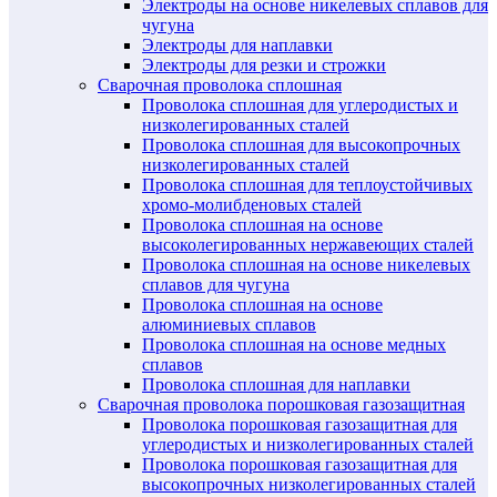
Электроды на основе никелевых сплавов для
чугуна
Электроды для наплавки
Электроды для резки и строжки
Сварочная проволока сплошная
Проволока сплошная для углеродистых и
низколегированных сталей
Проволока сплошная для высокопрочных
низколегированных сталей
Проволока сплошная для теплоустойчивых
хромо-молибденовых сталей
Проволока сплошная на основе
высоколегированных нержавеющих сталей
Проволока сплошная на основе никелевых
сплавов для чугуна
Проволока сплошная на основе
алюминиевых сплавов
Проволока сплошная на основе медных
сплавов
Проволока сплошная для наплавки
Сварочная проволока порошковая газозащитная
Проволока порошковая газозащитная для
углеродистых и низколегированных сталей
Проволока порошковая газозащитная для
высокопрочных низколегированных сталей