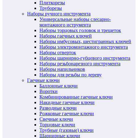
Плиткорезы
Труборезы
Наборы ручного инструмента
Универсальные наборы слесарно-
монтажного иструмента
Наборы торцовых головок и трещеток
Наборы гаечных ключей
Наборы имбусовых, шестигранных ключей
Наборы электромонтажного инструмента
Наборы отверток
Наборы шарнирно-губцевого инструмента
Наборы резьбонарезного инструмента
Наборы напильников
Наборы для резьбы по дереву
Гаечные ключи
Баллонные ключи
Воротки
Комбинированные гаечные ключи
Накидные гаечные ключи
Разводные ключи
Рожковые гаечные ключи
Свечные ключи
Торцовые ключи
Трубные (газовые) ключи
Шарнирные ключи