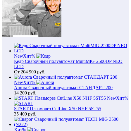
New
Хит
%
Кедр Сварочный полуавтомат MultiMIG-2500DP NEO
LCD
От
204 900
руб.
New
Хит
%
Aurora Сварочный полуавтомат СТАНДАРТ 200
14 200
руб.
New
Хит
%
START Плазморез CutLine X50 NHF 5ST55
35 400
руб.
Хит
%