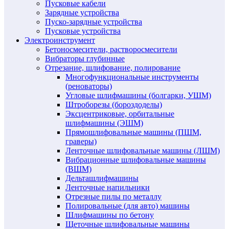
Пусковые кабели
Зарядные устройства
Пуско-зарядные устройства
Пусковые устройства
Электроинструмент
Бетоносмесители, растворосмесители
Вибраторы глубинные
Отрезание, шлифование, полирование
Многофункциональные инструменты
(реноваторы)
Угловые шлифмашины (болгарки, УШМ)
Штроборезы (бороздоделы)
Эксцентриковые, орбитальные
шлифмашины (ЭШМ)
Прямошлифовальные машины (ПШМ,
граверы)
Ленточные шлифовальные машины (ЛШМ)
Вибрационные шлифовальные машины
(ВШМ)
Дельташлифмашины
Ленточные напильники
Отрезные пилы по металлу
Полировальные (для авто) машины
Шлифмашины по бетону
Щеточные шлифовальные машины