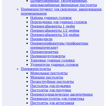
Штифтозабивные, гвоздезабивные,
шпилькозабивные финишные пистолеты
Пневмоинструмент для сверления, завинчивания,
перемешивания
Наборы ударных головок
Переходники для ударных головок
Пневмогайковерты 1 дюйм
Пневмогайковерты 1/2 дюйма
Пневмогайковерты 3/4 дюйма
Пневмодрели
Пневмоперфораторы (перфораторы
пневматические)
Пневмотрещетки
Пневмошуруповерты
Торцевые ударные головки
Удлинители ударных головок
Пневмопистолеты
Мовильные пистолеты
Моющие пистолеты
Пескоструйные пистолеты
Пистолеты для подкачки
Пистолеты для продувки
Пневмогидравлические заклепочники
Пневмопистолеты для герметика
Пистолеты для антигравия