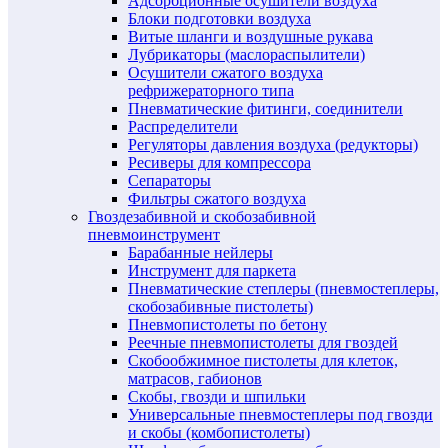
Адсорбционные осушители воздуха
Блоки подготовки воздуха
Витые шланги и воздушные рукава
Лубрикаторы (маслораспылители)
Осушители сжатого воздуха
рефрижераторного типа
Пневматические фитинги, соединители
Распределители
Регуляторы давления воздуха (редукторы)
Ресиверы для компрессора
Сепараторы
Фильтры сжатого воздуха
Гвоздезабивной и скобозабивной
пневмоинструмент
Барабанные нейлеры
Инструмент для паркета
Пневматические степлеры (пневмостеплеры,
скобозабивные пистолеты)
Пневмопистолеты по бетону
Реечные пневмопистолеты для гвоздей
Скобообжимное пистолеты для клеток,
матрасов, габионов
Скобы, гвозди и шпильки
Универсальные пневмостеплеры под гвозди
и скобы (комбопистолеты)