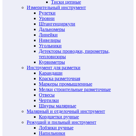
Тиски цепные
Измерительный инструмент
Рулетки
Уровни
Штангенциркули
Дальномеры
Линейки
Нивелиры
Угольники
Детекторы проводки, пирометры,
тепловизоры
Курвиметры
Инструмент для разметки
Карандаши
Краска разметочная
Маркеры промышленные
Мелки строительные разметочные
Отвесы
Чертилки
Шнуры малярные
Малярный и отделочный инструмент
Кордщетки ручные
Режущий и пильный инструмент
Лобзики ручные
Напильники