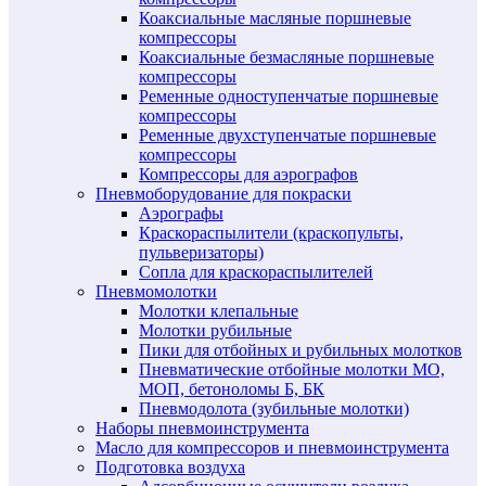
Коаксиальные масляные поршневые
компрессоры
Коаксиальные безмасляные поршневые
компрессоры
Ременные одноступенчатые поршневые
компрессоры
Ременные двухступенчатые поршневые
компрессоры
Компрессоры для аэрографов
Пневмоборудование для покраски
Аэрографы
Краскораспылители (краскопульты,
пульверизаторы)
Сопла для краскораспылителей
Пневмомолотки
Молотки клепальные
Молотки рубильные
Пики для отбойных и рубильных молотков
Пневматические отбойные молотки МО,
МОП, бетоноломы Б, БК
Пневмодолота (зубильные молотки)
Наборы пневмоинструмента
Масло для компрессоров и пневмоинструмента
Подготовка воздуха