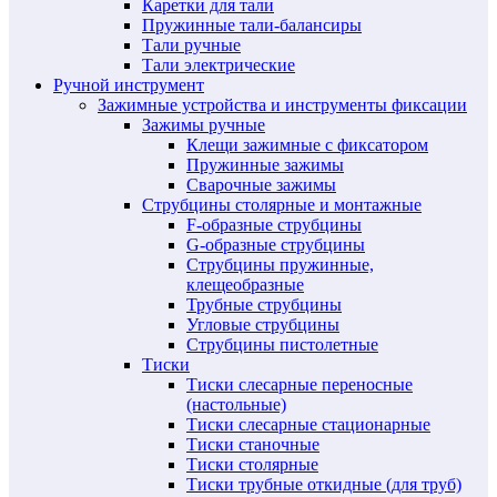
Каретки для тали
Пружинные тали-балансиры
Тали ручные
Тали электрические
Ручной инструмент
Зажимные устройства и инструменты фиксации
Зажимы ручные
Клещи зажимные с фиксатором
Пружинные зажимы
Сварочные зажимы
Струбцины столярные и монтажные
F-образные струбцины
G-образные струбцины
Струбцины пружинные,
клещеобразные
Трубные струбцины
Угловые струбцины
Струбцины пистолетные
Тиски
Тиски слесарные переносные
(настольные)
Тиски слесарные стационарные
Тиски станочные
Тиски столярные
Тиски трубные откидные (для труб)