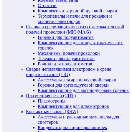
Клеммы заземления
Строгачи
Комплекты для ручной дуговой сварки
Термопеналы и печи для прокалки и
хранения электродов
Сварка в среде защитного газа с автоматической
подачей проволоки (MIG/MAG)
Горелки для полуавтоматов
Комплектующие для полуавтоматических
горелок
Механизмы подачи проволоки
Тележки для полуавтоматов
Ролики для полуавтоматов
Сварка неплавящимся электродом в среде
инертных газов (TIG)
Аксессуары для аргонодуговой сварки
Горелки для аргонодуговой сварки
Комплектующие для аргонодуговых горелок
Плазменная резка (CUT)
Плазмотроны
Комплектующие для плазмотронов
Контактная сварка (RSW)
Аксессуары и расходные материалы для
споттеров
Конденсаторная приварка шпилек