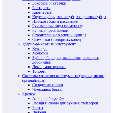
Бокорезы и кусачки
Болторезы
Кабелерезы
Круглогубцы, тонкогубцы и длинногубцы
Плоскогубцы и пассатижи
Ручные ножницы по металлу
Ручные пресс-клещи
Строительные клещи и щипцы
Съемники стопорных колец
Ударно-рычажный инструмент
Кувалды
Молотки
Зубила, бородки, выколотки, кернеры,
добойники
Ломы, монтировки
Топоры
Системы хранения инструмента (ящики, полки,
органайзеры)
Складские ящики
Чемоданы, боксы
Крепеж
Анкерный крепёж
Гвозди и скобы для ручных степлеров
Болты
Дюбели