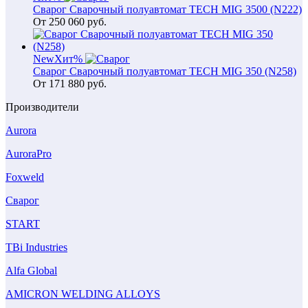
Сварог Сварочный полуавтомат TECH MIG 3500 (N222)
От
250 060
руб.
New
Хит
%
Сварог Сварочный полуавтомат TECH MIG 350 (N258)
От
171 880
руб.
Производители
Aurora
AuroraPro
Foxweld
Сварог
START
TBi Industries
Alfa Global
AMICRON WELDING ALLOYS