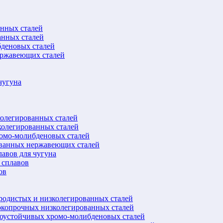
анных сталей
анных сталей
бденовых сталей
ержавеющих сталей
чугуна
колегированных сталей
колегированных сталей
ромо-молибденовых сталей
ованных нержавеющих сталей
авов для чугуна
 сплавов
ов
еродистых и низколегированных сталей
окопрочных низколегированных сталей
лоустойчивых хромо-молибденовых сталей