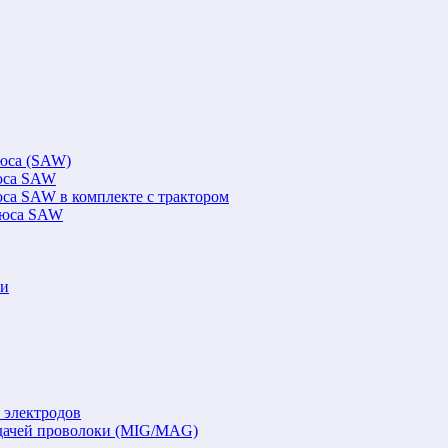
люса (SAW)
люса SAW
юса SAW в комплекте с трактором
флюса SAW
ки
 электродов
подачей проволоки (MIG/MAG)