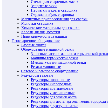
Стекла для сварочных масок
Защитные очки
Перчатки и краги сварщика
Одежда и обувь сварщика
Магнитные приспособления для сварки
Молотки сварщика
Химические материалы для сварки
Кабели, вилки, розетки
Принадлежности сварщика
Газосварочное оборудование
Газовые плиты
Оборудование машинной резки
Запасные части к машинам термической резки
Машины термической резки
Мундштуки для машинной резки
Резаки машинные
Сетевое и рамповое оборудование
Редукторы газовые
Редукторы пропановые
Редукторы кислородные
Редукторы ацетиленовые
Редукторы углекислотные
Редукторы для закиси азота
Редукторы для азота, аргона, гелия, водорода 
Редукторы двухступенчатые