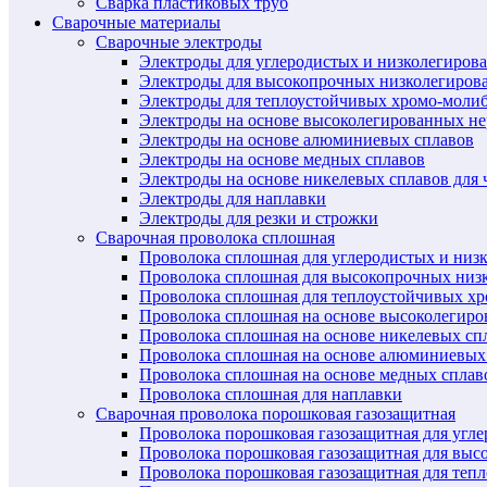
Сварка пластиковых труб
Сварочные материалы
Сварочные электроды
Электроды для углеродистых и низколегиров
Электроды для высокопрочных низколегиров
Электроды для теплоустойчивых хромо-моли
Электроды на основе высоколегированных н
Электроды на основе алюминиевых сплавов
Электроды на основе медных сплавов
Электроды на основе никелевых сплавов для 
Электроды для наплавки
Электроды для резки и строжки
Сварочная проволока сплошная
Проволока сплошная для углеродистых и низ
Проволока сплошная для высокопрочных низ
Проволока сплошная для теплоустойчивых х
Проволока сплошная на основе высоколегир
Проволока сплошная на основе никелевых спл
Проволока сплошная на основе алюминиевых
Проволока сплошная на основе медных сплав
Проволока сплошная для наплавки
Сварочная проволока порошковая газозащитная
Проволока порошковая газозащитная для угл
Проволока порошковая газозащитная для выс
Проволока порошковая газозащитная для теп