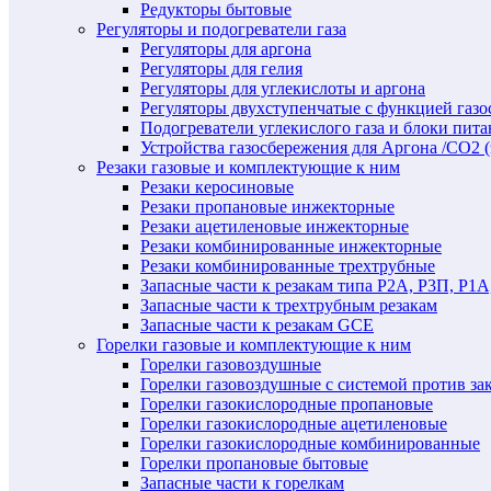
Редукторы бытовые
Регуляторы и подогреватели газа
Регуляторы для аргона
Регуляторы для гелия
Регуляторы для углекислоты и аргона
Регуляторы двухступенчатые c функцией газ
Подогреватели углекислого газа и блоки пита
Устройства газосбережения для Аргона /СО2 
Резаки газовые и комплектующие к ним
Резаки керосиновые
Резаки пропановые инжекторные
Резаки ацетиленовые инжекторные
Резаки комбинированные инжекторные
Резаки комбинированные трехтрубные
Запасные части к резакам типа Р2А, Р3П, Р1А
Запасные части к трехтрубным резакам
Запасные части к резакам GCE
Горелки газовые и комплектующие к ним
Горелки газовоздушные
Горелки газовоздушные с системой против за
Горелки газокислородные пропановые
Горелки газокислородные ацетиленовые
Горелки газокислородные комбинированные
Горелки пропановые бытовые
Запасные части к горелкам