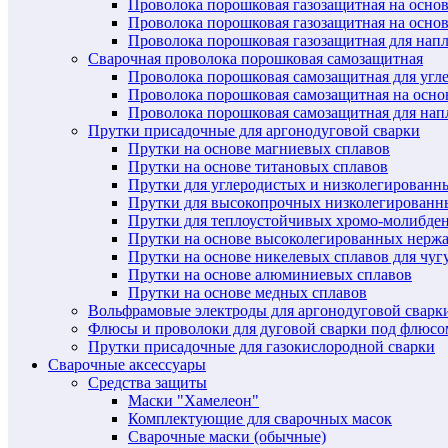
Проволока порошковая газозащитная на осно
Проволока порошковая газозащитная на основ
Проволока порошковая газозащитная для нап
Сварочная проволока порошковая самозащитная
Проволока порошковая самозащитная для угл
Проволока порошковая самозащитная на осн
Проволока порошковая самозащитная для нап
Прутки присадочные для аргонодуговой сварки
Прутки на основе магниевых сплавов
Прутки на основе титановых сплавов
Прутки для углеродистых и низколегированн
Прутки для высокопрочных низколегированн
Прутки для теплоустойчивых хромо-молибде
Прутки на основе высоколегированных нерж
Прутки на основе никелевых сплавов для чуг
Прутки на основе алюминиевых сплавов
Прутки на основе медных сплавов
Вольфрамовые электроды для аргонодуговой сварк
Флюсы и проволоки для дуговой сварки под флюсо
Прутки присадочные для газокислородной сварки
Сварочные аксессуары
Средства защиты
Маски "Хамелеон"
Комплектующие для сварочных масок
Сварочные маски (обычные)