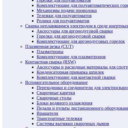
Горелки для полуавтоматов
Комплектующие для полуавтоматических гор
Механизмы подачи проволоки
Тележки для полуавтоматов
Ролики для полуавтоматов
Сварка неплавящимся электродом в среде инертных 
Аксессуары для аргонодуговой сварки
Горелки для аргонодуговой сварки
Комплектующие для аргонодуговых горелок
Плазменная резка (CUT)
Плазмотроны
Комплектующие для плазмотронов
Контактная сварка (RSW)
Аксессуары и расходные материалы для спотт
Конденсаторная приварка шпилек
Комплектующие для контактной сварки
Вспомогательное оборудование
Переходники и соединители для электросвар
Сварочные каретки
Сварочные столы
Блоки водяного охлаждения
Педали и пульты дистанционного оборудован
Вращатели
Транспортные тележки
Системы вытяжки сварочных дымов