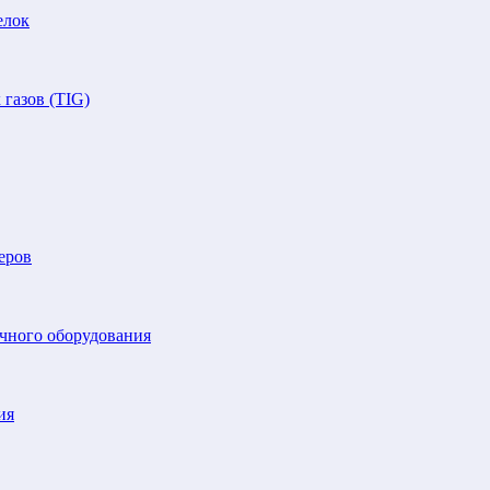
елок
газов (TIG)
еров
очного оборудования
ия