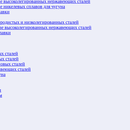
ве высоколегированных нержавеющих сталей
е никелевых сплавов для чугуна
лавки
еродистых и низколегированных сталей
ове высоколегированных нержавеющих сталей
лавки
ых сталей
ых сталей
новых сталей
авеющих сталей
уна
и
м