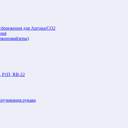
осбережения для Аргона/СО2
ния
(экономайзеры)
, Р1П, RB-22
кручивания рукава