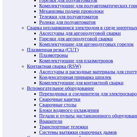
Горелки для полуавтоматов
Комплектующие для полуавтоматических гор
Механизмы подачи проволоки
Тележки для полуавтоматов
Ролики для полуавтоматов
Сварка неплавящимся электродом в среде инертных 
Аксессуары для аргонодуговой сварки
Горелки для аргонодуговой сварки
Комплектующие для аргонодуговых горелок
Плазменная резка (CUT)
Плазмотроны
Комплектующие для плазмотронов
Контактная сварка (RSW)
Аксессуары и расходные материалы для спотт
Конденсаторная приварка шпилек
Комплектующие для контактной сварки
Вспомогательное оборудование
Переходники и соединители для электросвар
Сварочные каретки
Сварочные столы
Блоки водяного охлаждения
Педали и пульты дистанционного оборудован
Вращатели
Транспортные тележки
Системы вытяжки сварочных дымов