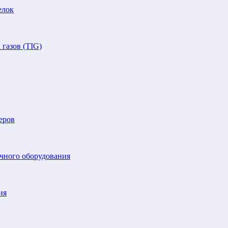
елок
газов (TIG)
еров
очного оборудования
ия