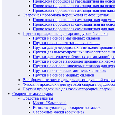
Проволока порошковая газозащитная на осно
Проволока порошковая газозащитная на основ
Проволока порошковая газозащитная для нап
Сварочная проволока порошковая самозащитная
Проволока порошковая самозащитная для угл
Проволока порошковая самозащитная на осн
Проволока порошковая самозащитная для нап
Прутки присадочные для аргонодуговой сварки
Прутки на основе магниевых сплавов
Прутки на основе титановых сплавов
Прутки для углеродистых и низколегированн
Прутки для высокопрочных низколегированн
Прутки для теплоустойчивых хромо-молибде
Прутки на основе высоколегированных нерж
Прутки на основе никелевых сплавов для чуг
Прутки на основе алюминиевых сплавов
Прутки на основе медных сплавов
Вольфрамовые электроды для аргонодуговой сварк
Флюсы и проволоки для дуговой сварки под флюсо
Прутки присадочные для газокислородной сварки
Сварочные аксессуары
Средства защиты
Маски "Хамелеон"
Комплектующие для сварочных масок
Сварочные маски (обычные)