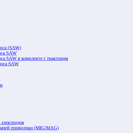
люса (SAW)
люса SAW
юса SAW в комплекте с трактором
флюса SAW
ки
 электродов
подачей проволоки (MIG/MAG)