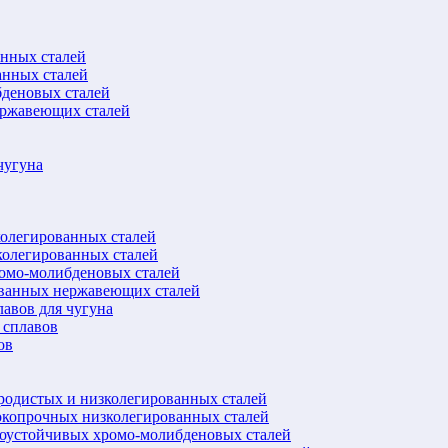
анных сталей
анных сталей
бденовых сталей
ержавеющих сталей
чугуна
колегированных сталей
колегированных сталей
ромо-молибденовых сталей
ованных нержавеющих сталей
авов для чугуна
 сплавов
ов
еродистых и низколегированных сталей
окопрочных низколегированных сталей
лоустойчивых хромо-молибденовых сталей