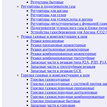
Редукторы бытовые
Регуляторы и подогреватели газа
Регуляторы для аргона
Регуляторы для гелия
Регуляторы для углекислоты и аргона
Регуляторы двухступенчатые c функцией газ
Подогреватели углекислого газа и блоки пита
Устройства газосбережения для Аргона /СО2 
Резаки газовые и комплектующие к ним
Резаки керосиновые
Резаки пропановые инжекторные
Резаки ацетиленовые инжекторные
Резаки комбинированные инжекторные
Резаки комбинированные трехтрубные
Запасные части к резакам типа Р2А, Р3П, Р1А
Запасные части к трехтрубным резакам
Запасные части к резакам GCE
Горелки газовые и комплектующие к ним
Горелки газовоздушные
Горелки газовоздушные с системой против за
Горелки газокислородные пропановые
Горелки газокислородные ацетиленовые
Горелки газокислородные комбинированные
Горелки пропановые бытовые
Запасные части к горелкам