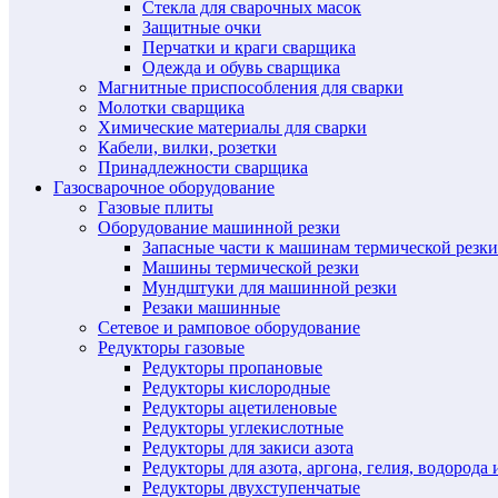
Стекла для сварочных масок
Защитные очки
Перчатки и краги сварщика
Одежда и обувь сварщика
Магнитные приспособления для сварки
Молотки сварщика
Химические материалы для сварки
Кабели, вилки, розетки
Принадлежности сварщика
Газосварочное оборудование
Газовые плиты
Оборудование машинной резки
Запасные части к машинам термической резки
Машины термической резки
Мундштуки для машинной резки
Резаки машинные
Сетевое и рамповое оборудование
Редукторы газовые
Редукторы пропановые
Редукторы кислородные
Редукторы ацетиленовые
Редукторы углекислотные
Редукторы для закиси азота
Редукторы для азота, аргона, гелия, водорода 
Редукторы двухступенчатые