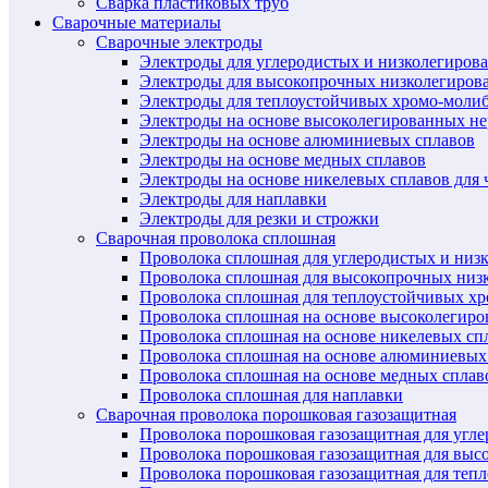
Сварка пластиковых труб
Сварочные материалы
Сварочные электроды
Электроды для углеродистых и низколегиров
Электроды для высокопрочных низколегиров
Электроды для теплоустойчивых хромо-моли
Электроды на основе высоколегированных н
Электроды на основе алюминиевых сплавов
Электроды на основе медных сплавов
Электроды на основе никелевых сплавов для 
Электроды для наплавки
Электроды для резки и строжки
Сварочная проволока сплошная
Проволока сплошная для углеродистых и низ
Проволока сплошная для высокопрочных низ
Проволока сплошная для теплоустойчивых х
Проволока сплошная на основе высоколегир
Проволока сплошная на основе никелевых спл
Проволока сплошная на основе алюминиевых
Проволока сплошная на основе медных сплав
Проволока сплошная для наплавки
Сварочная проволока порошковая газозащитная
Проволока порошковая газозащитная для угл
Проволока порошковая газозащитная для выс
Проволока порошковая газозащитная для теп