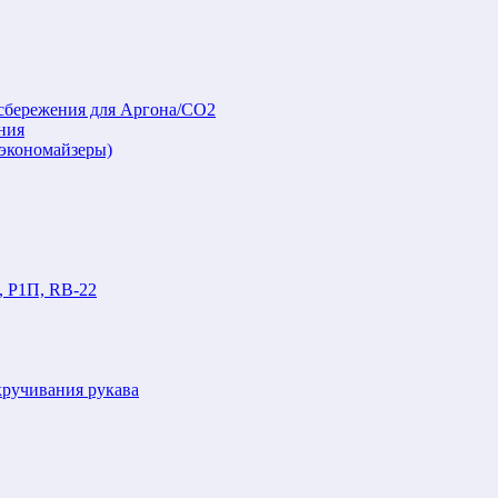
осбережения для Аргона/СО2
ния
(экономайзеры)
, Р1П, RB-22
кручивания рукава