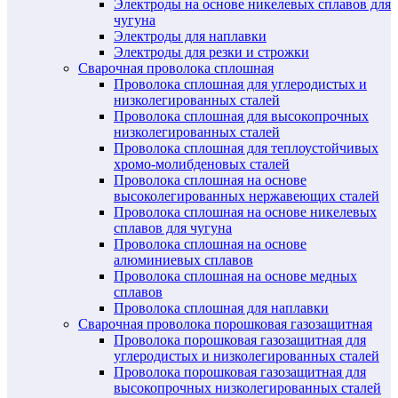
Электроды на основе никелевых сплавов для
чугуна
Электроды для наплавки
Электроды для резки и строжки
Сварочная проволока сплошная
Проволока сплошная для углеродистых и
низколегированных сталей
Проволока сплошная для высокопрочных
низколегированных сталей
Проволока сплошная для теплоустойчивых
хромо-молибденовых сталей
Проволока сплошная на основе
высоколегированных нержавеющих сталей
Проволока сплошная на основе никелевых
сплавов для чугуна
Проволока сплошная на основе
алюминиевых сплавов
Проволока сплошная на основе медных
сплавов
Проволока сплошная для наплавки
Сварочная проволока порошковая газозащитная
Проволока порошковая газозащитная для
углеродистых и низколегированных сталей
Проволока порошковая газозащитная для
высокопрочных низколегированных сталей