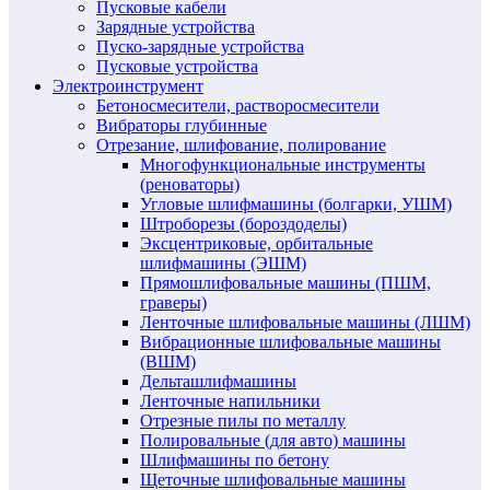
Пусковые кабели
Зарядные устройства
Пуско-зарядные устройства
Пусковые устройства
Электроинструмент
Бетоносмесители, растворосмесители
Вибраторы глубинные
Отрезание, шлифование, полирование
Многофункциональные инструменты
(реноваторы)
Угловые шлифмашины (болгарки, УШМ)
Штроборезы (бороздоделы)
Эксцентриковые, орбитальные
шлифмашины (ЭШМ)
Прямошлифовальные машины (ПШМ,
граверы)
Ленточные шлифовальные машины (ЛШМ)
Вибрационные шлифовальные машины
(ВШМ)
Дельташлифмашины
Ленточные напильники
Отрезные пилы по металлу
Полировальные (для авто) машины
Шлифмашины по бетону
Щеточные шлифовальные машины