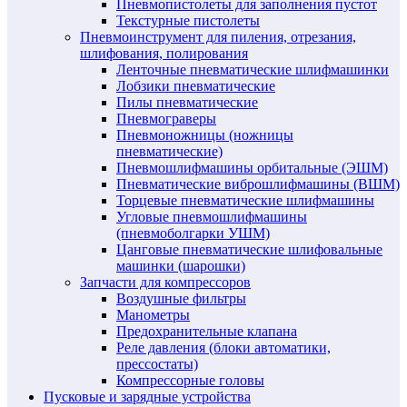
Пневмопистолеты для заполнения пустот
Текстурные пистолеты
Пневмоинструмент для пиления, отрезания,
шлифования, полирования
Ленточные пневматические шлифмашинки
Лобзики пневматические
Пилы пневматические
Пневмограверы
Пневмоножницы (ножницы
пневматические)
Пневмошлифмашины орбитальные (ЭШМ)
Пневматические виброшлифмашины (ВШМ)
Торцевые пневматические шлифмашины
Угловые пневмошлифмашины
(пневмоболгарки УШМ)
Цанговые пневматические шлифовальные
машинки (шарошки)
Запчасти для компрессоров
Воздушные фильтры
Манометры
Предохранительные клапана
Реле давления (блоки автоматики,
прессостаты)
Компрессорные головы
Пусковые и зарядные устройства