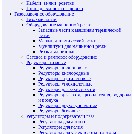
Кабели, вилки, розетки
Принадлежности сварщика
Газосварочное оборудование
Газовые плиты
Оборудование машинной резки
Запасные части к машинам термической
резки
Машины термической резки
Мундштуки для машинной резки
Резаки машинные
Сетевое и рамповое оборудование
Редукторы газовые
Редукторы пропановые
Редукторы кислородные
Редукторы ацетиленовые
Редукторы углекислотные
Редукторы для закиси азота
Редукторы для азота, аргона, гелия, водорода
и воздуха
Редукторы двухступенчатые
Редукторы бытовые
Регуляторы и подогреватели газа
Регуляторы для аргона
Регуляторы для гелия
Регуляторы для углекислоты и аргона