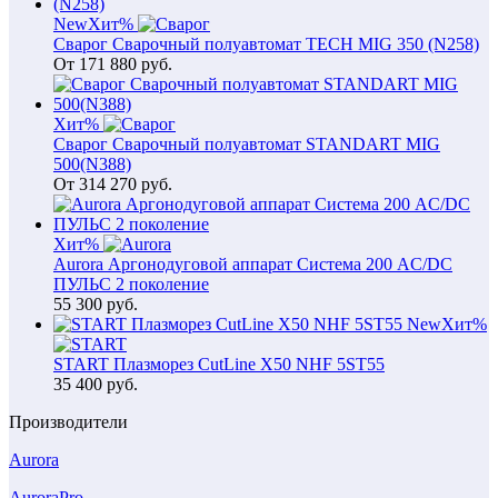
New
Хит
%
Сварог Сварочный полуавтомат TECH MIG 350 (N258)
От
171 880
руб.
Хит
%
Сварог Сварочный полуавтомат STANDART MIG
500(N388)
От
314 270
руб.
Хит
%
Aurora Аргонодуговой аппарат Система 200 AC/DC
ПУЛЬС 2 поколение
55 300
руб.
New
Хит
%
START Плазморез CutLine X50 NHF 5ST55
35 400
руб.
Производители
Aurora
AuroraPro