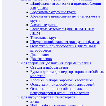
Шлифовальная оснастка и приспособления
для дрелей
Абразивные отрезные круги
Абразивные шлифовальные и лепестковые
круги
Алмазные диски
Расходные материалы для ЭШМ, ВШМ,
ЛШМ
Точильные круги
Шкурка шлифовальная (наждачная бумага)
Оснастка и приспособления для УШМ и
штроборезов
Для ножниц
Для граверов
Для сверления, долбления, перемешивания
Сверла и наборы сверл
Буры и долота для перфораторов и отбойных
молотков
Коронки, наборы коронок, хвостовики
Оснастка и приспособления для дрелей
Оснастка и приспособления для
перфораторов и отбойных молотков
Для шуруповертов и гайковертов
Биты
Наборы бит и торцевых головок