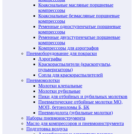
Коаксиальные масляные поршневые
компрессоры
Коаксиальные безмасляные поршневые
компрессоры
Ременные одноступенчатые поршневые
компрессоры
Ременные двухступенчатые поршневые
компрессоры
Компрессоры для аэрографов
Пневмоборудование для покраски
Аэрографы
Краскораспылители (краскопульты,
пульверизаторы)
Сопла для краскораспылителей
Пневмомолотки
Молотки клепальные
Молотки рубильные
Пики для отбойных и рубильных молотков
Пневматические отбойные молотки МО,
МОП, бетоноломы Б, БК
Пневмодолота (зубильные молотки)
Наборы пневмоинструмента
Масло для компрессоров и пневмоинструмента
Подготовка воздуха