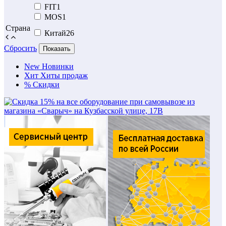
FIT
1
MOS
1
Страна
Китай
26
Сбросить
Показать
New
Новинки
Хит
Хиты продаж
%
Скидки