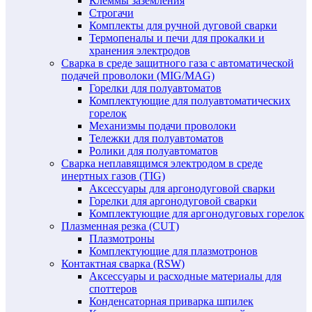
Клеммы заземления
Строгачи
Комплекты для ручной дуговой сварки
Термопеналы и печи для прокалки и
хранения электродов
Сварка в среде защитного газа с автоматической
подачей проволоки (MIG/MAG)
Горелки для полуавтоматов
Комплектующие для полуавтоматических
горелок
Механизмы подачи проволоки
Тележки для полуавтоматов
Ролики для полуавтоматов
Сварка неплавящимся электродом в среде
инертных газов (TIG)
Аксессуары для аргонодуговой сварки
Горелки для аргонодуговой сварки
Комплектующие для аргонодуговых горелок
Плазменная резка (CUT)
Плазмотроны
Комплектующие для плазмотронов
Контактная сварка (RSW)
Аксессуары и расходные материалы для
споттеров
Конденсаторная приварка шпилек