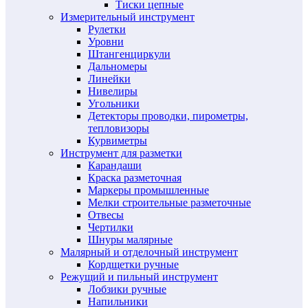
Тиски цепные
Измерительный инструмент
Рулетки
Уровни
Штангенциркули
Дальномеры
Линейки
Нивелиры
Угольники
Детекторы проводки, пирометры,
тепловизоры
Курвиметры
Инструмент для разметки
Карандаши
Краска разметочная
Маркеры промышленные
Мелки строительные разметочные
Отвесы
Чертилки
Шнуры малярные
Малярный и отделочный инструмент
Кордщетки ручные
Режущий и пильный инструмент
Лобзики ручные
Напильники