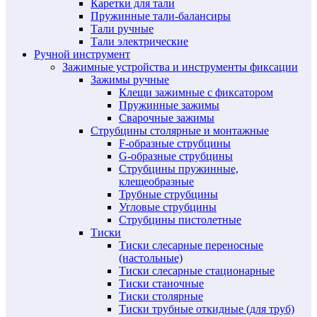
Каретки для тали
Пружинные тали-балансиры
Тали ручные
Тали электрические
Ручной инструмент
Зажимные устройства и инструменты фиксации
Зажимы ручные
Клещи зажимные с фиксатором
Пружинные зажимы
Сварочные зажимы
Струбцины столярные и монтажные
F-образные струбцины
G-образные струбцины
Струбцины пружинные,
клещеобразные
Трубные струбцины
Угловые струбцины
Струбцины пистолетные
Тиски
Тиски слесарные переносные
(настольные)
Тиски слесарные стационарные
Тиски станочные
Тиски столярные
Тиски трубные откидные (для труб)