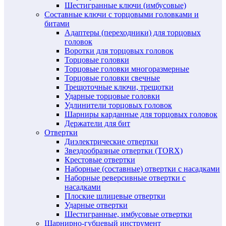
Шестигранные ключи (имбусовые)
Составные ключи с торцовыми головками и
битами
Адаптеры (переходники) для торцовых
головок
Воротки для торцовых головок
Торцовые головки
Торцовые головки многоразмерные
Торцовые головки свечные
Трещоточные ключи, трещотки
Ударные торцовые головки
Удлинители торцовых головок
Шарниры карданные для торцовых головок
Держатели для бит
Отвертки
Диэлектрические отвертки
Звездообразные отвертки (TORX)
Крестовые отвертки
Наборные (составные) отвертки с насадками
Наборные реверсивные отвертки с
насадками
Плоские шлицевые отвертки
Ударные отвертки
Шестигранные, имбусовые отвертки
Шарнирно-губцевый инструмент