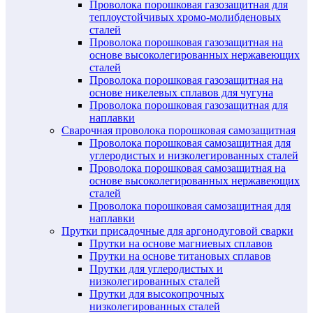
Проволока порошковая газозащитная для
теплоустойчивых хромо-молибденовых
сталей
Проволока порошковая газозащитная на
основе высоколегированных нержавеющих
сталей
Проволока порошковая газозащитная на
основе никелевых сплавов для чугуна
Проволока порошковая газозащитная для
наплавки
Сварочная проволока порошковая самозащитная
Проволока порошковая самозащитная для
углеродистых и низколегированных сталей
Проволока порошковая самозащитная на
основе высоколегированных нержавеющих
сталей
Проволока порошковая самозащитная для
наплавки
Прутки присадочные для аргонодуговой сварки
Прутки на основе магниевых сплавов
Прутки на основе титановых сплавов
Прутки для углеродистых и
низколегированных сталей
Прутки для высокопрочных
низколегированных сталей