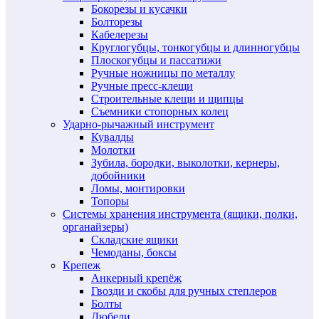
Бокорезы и кусачки
Болторезы
Кабелерезы
Круглогубцы, тонкогубцы и длинногубцы
Плоскогубцы и пассатижи
Ручные ножницы по металлу
Ручные пресс-клещи
Строительные клещи и щипцы
Съемники стопорных колец
Ударно-рычажный инструмент
Кувалды
Молотки
Зубила, бородки, выколотки, кернеры,
добойники
Ломы, монтировки
Топоры
Системы хранения инструмента (ящики, полки,
органайзеры)
Складские ящики
Чемоданы, боксы
Крепеж
Анкерный крепёж
Гвозди и скобы для ручных степлеров
Болты
Дюбели