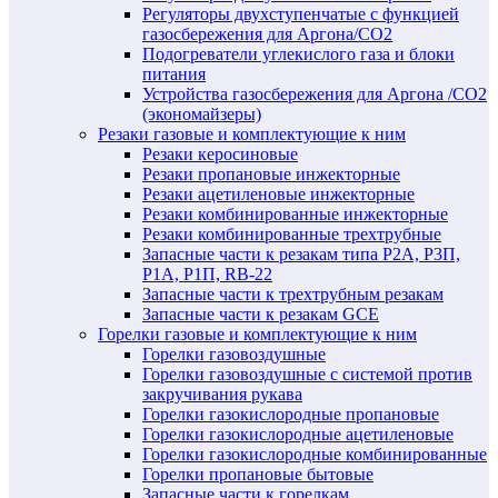
Регуляторы двухступенчатые c функцией
газосбережения для Аргона/СО2
Подогреватели углекислого газа и блоки
питания
Устройства газосбережения для Аргона /СО2
(экономайзеры)
Резаки газовые и комплектующие к ним
Резаки керосиновые
Резаки пропановые инжекторные
Резаки ацетиленовые инжекторные
Резаки комбинированные инжекторные
Резаки комбинированные трехтрубные
Запасные части к резакам типа Р2А, Р3П,
Р1А, Р1П, RB-22
Запасные части к трехтрубным резакам
Запасные части к резакам GCE
Горелки газовые и комплектующие к ним
Горелки газовоздушные
Горелки газовоздушные с системой против
закручивания рукава
Горелки газокислородные пропановые
Горелки газокислородные ацетиленовые
Горелки газокислородные комбинированные
Горелки пропановые бытовые
Запасные части к горелкам