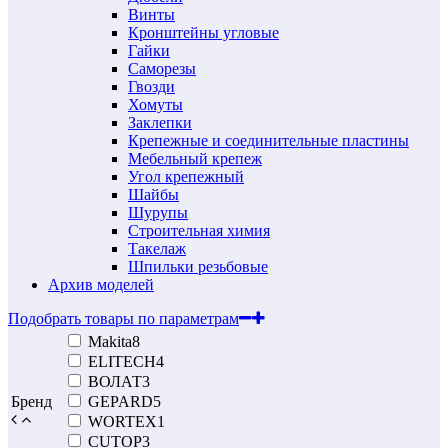
Винты
Кронштейны угловые
Гайки
Саморезы
Гвозди
Хомуты
Заклепки
Крепежные и соединительные пластины
Мебельный крепеж
Угол крепежный
Шайбы
Шурупы
Строительная химия
Такелаж
Шпильки резьбовые
Архив моделей
Подобрать товары по параметрам
Makita
8
ELITECH
4
ВОЛАТ
3
Бренд
GEPARD
5
WORTEX
1
CUTOP
3