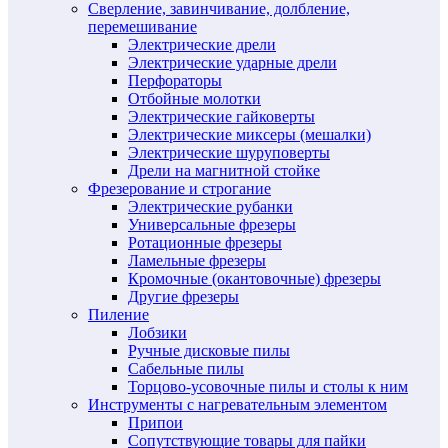
Сверление, завинчивание, долбление,
перемешивание
Электрические дрели
Электрические ударные дрели
Перфораторы
Отбойные молотки
Электрические гайковерты
Электрические миксеры (мешалки)
Электрические шуруповерты
Дрели на магнитной стойке
Фрезерование и строгание
Электрические рубанки
Универсальные фрезеры
Ротационные фрезеры
Ламельные фрезеры
Кромочные (окантовочные) фрезеры
Другие фрезеры
Пиление
Лобзики
Ручные дисковые пилы
Сабельные пилы
Торцово-усовочные пилы и столы к ним
Инструменты с нагревательным элементом
Припои
Сопутствующие товары для пайки