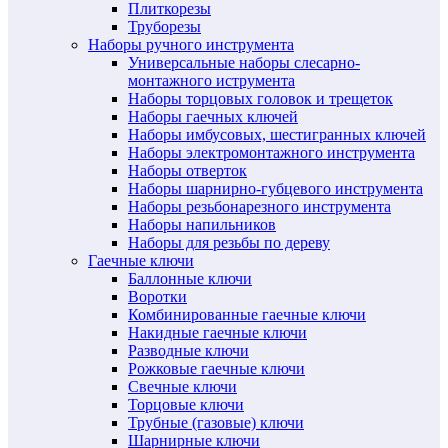
Плиткорезы
Труборезы
Наборы ручного инструмента
Универсальные наборы слесарно-
монтажного иструмента
Наборы торцовых головок и трещеток
Наборы гаечных ключей
Наборы имбусовых, шестигранных ключей
Наборы электромонтажного инструмента
Наборы отверток
Наборы шарнирно-губцевого инструмента
Наборы резьбонарезного инструмента
Наборы напильников
Наборы для резьбы по дереву
Гаечные ключи
Баллонные ключи
Воротки
Комбинированные гаечные ключи
Накидные гаечные ключи
Разводные ключи
Рожковые гаечные ключи
Свечные ключи
Торцовые ключи
Трубные (газовые) ключи
Шарнирные ключи