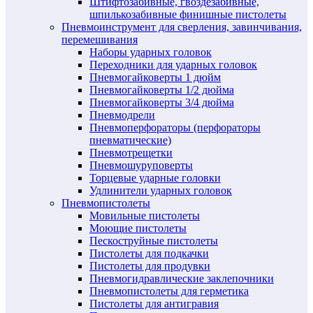
Штифтозабивные, гвоздезабивные,
шпилькозабивные финишные пистолеты
Пневмоинструмент для сверления, завинчивания,
перемешивания
Наборы ударных головок
Переходники для ударных головок
Пневмогайковерты 1 дюйм
Пневмогайковерты 1/2 дюйма
Пневмогайковерты 3/4 дюйма
Пневмодрели
Пневмоперфораторы (перфораторы
пневматические)
Пневмотрещетки
Пневмошуруповерты
Торцевые ударные головки
Удлинители ударных головок
Пневмопистолеты
Мовильные пистолеты
Моющие пистолеты
Пескоструйные пистолеты
Пистолеты для подкачки
Пистолеты для продувки
Пневмогидравлические заклепочники
Пневмопистолеты для герметика
Пистолеты для антигравия