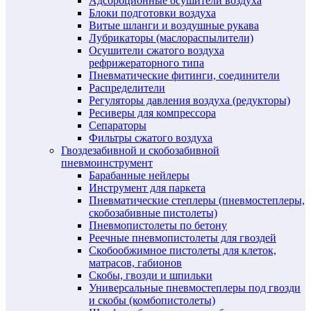
Адсорбционные осушители воздуха
Блоки подготовки воздуха
Витые шланги и воздушные рукава
Лубрикаторы (маслораспылители)
Осушители сжатого воздуха
рефрижераторного типа
Пневматические фитинги, соединители
Распределители
Регуляторы давления воздуха (редукторы)
Ресиверы для компрессора
Сепараторы
Фильтры сжатого воздуха
Гвоздезабивной и скобозабивной
пневмоинструмент
Барабанные нейлеры
Инструмент для паркета
Пневматические степлеры (пневмостеплеры,
скобозабивные пистолеты)
Пневмопистолеты по бетону
Реечные пневмопистолеты для гвоздей
Скобообжимное пистолеты для клеток,
матрасов, габионов
Скобы, гвозди и шпильки
Универсальные пневмостеплеры под гвозди
и скобы (комбопистолеты)