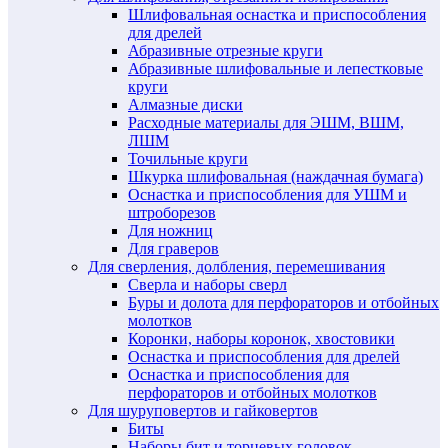
Шлифовальная оснастка и приспособления
для дрелей
Абразивные отрезные круги
Абразивные шлифовальные и лепестковые
круги
Алмазные диски
Расходные материалы для ЭШМ, ВШМ,
ЛШМ
Точильные круги
Шкурка шлифовальная (наждачная бумага)
Оснастка и приспособления для УШМ и
штроборезов
Для ножниц
Для граверов
Для сверления, долбления, перемешивания
Сверла и наборы сверл
Буры и долота для перфораторов и отбойных
молотков
Коронки, наборы коронок, хвостовики
Оснастка и приспособления для дрелей
Оснастка и приспособления для
перфораторов и отбойных молотков
Для шуруповертов и гайковертов
Биты
Наборы бит и торцевых головок