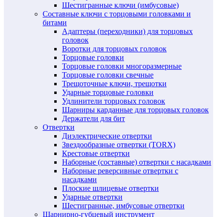
Шестигранные ключи (имбусовые)
Составные ключи с торцовыми головками и
битами
Адаптеры (переходники) для торцовых
головок
Воротки для торцовых головок
Торцовые головки
Торцовые головки многоразмерные
Торцовые головки свечные
Трещоточные ключи, трещотки
Ударные торцовые головки
Удлинители торцовых головок
Шарниры карданные для торцовых головок
Держатели для бит
Отвертки
Диэлектрические отвертки
Звездообразные отвертки (TORX)
Крестовые отвертки
Наборные (составные) отвертки с насадками
Наборные реверсивные отвертки с
насадками
Плоские шлицевые отвертки
Ударные отвертки
Шестигранные, имбусовые отвертки
Шарнирно-губцевый инструмент