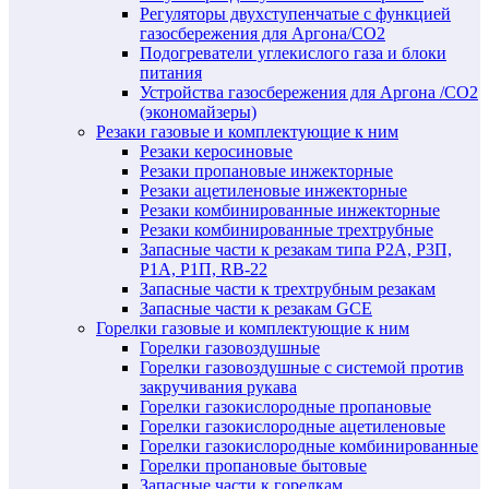
Регуляторы двухступенчатые c функцией
газосбережения для Аргона/СО2
Подогреватели углекислого газа и блоки
питания
Устройства газосбережения для Аргона /СО2
(экономайзеры)
Резаки газовые и комплектующие к ним
Резаки керосиновые
Резаки пропановые инжекторные
Резаки ацетиленовые инжекторные
Резаки комбинированные инжекторные
Резаки комбинированные трехтрубные
Запасные части к резакам типа Р2А, Р3П,
Р1А, Р1П, RB-22
Запасные части к трехтрубным резакам
Запасные части к резакам GCE
Горелки газовые и комплектующие к ним
Горелки газовоздушные
Горелки газовоздушные с системой против
закручивания рукава
Горелки газокислородные пропановые
Горелки газокислородные ацетиленовые
Горелки газокислородные комбинированные
Горелки пропановые бытовые
Запасные части к горелкам