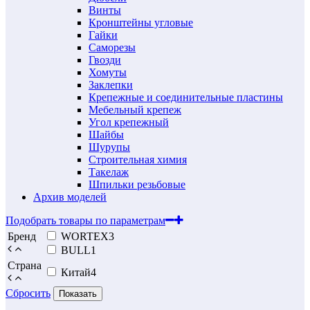
Винты
Кронштейны угловые
Гайки
Саморезы
Гвозди
Хомуты
Заклепки
Крепежные и соединительные пластины
Мебельный крепеж
Угол крепежный
Шайбы
Шурупы
Строительная химия
Такелаж
Шпильки резьбовые
Архив моделей
Подобрать товары по параметрам
Бренд
WORTEX
3
BULL
1
Страна
Китай
4
Сбросить
Показать