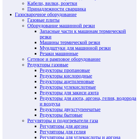
Кабели, вилки, розетки
Принадлежности сварщика
Газосварочное оборудование
Газовые плиты
Оборудование машинной резки
Запасные части к машинам термической
резки
Машины термической резки
Мундштуки для машинной резки
Резаки машинные
Сетевое и рамповое оборудование
Редукторы газовые
Редукторы пропановые
Редукторы кислородные
Редукторы ацетиленовые
Редукторы углекислотные
Редукторы для закиси азота
Редукторы для азота, аргона, гелия, водорода
и воздуха
Редукторы двухступенчатые
Редукторы бытовые
Регуляторы и подогреватели газа
Регуляторы для аргона
Регуляторы для гелия
Регуляторы для углекислоты и аргона