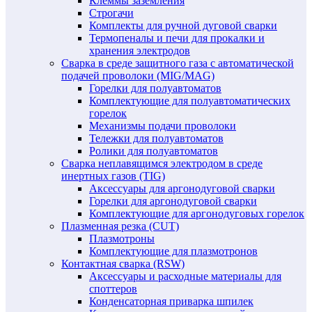
Клеммы заземления
Строгачи
Комплекты для ручной дуговой сварки
Термопеналы и печи для прокалки и
хранения электродов
Сварка в среде защитного газа с автоматической
подачей проволоки (MIG/MAG)
Горелки для полуавтоматов
Комплектующие для полуавтоматических
горелок
Механизмы подачи проволоки
Тележки для полуавтоматов
Ролики для полуавтоматов
Сварка неплавящимся электродом в среде
инертных газов (TIG)
Аксессуары для аргонодуговой сварки
Горелки для аргонодуговой сварки
Комплектующие для аргонодуговых горелок
Плазменная резка (CUT)
Плазмотроны
Комплектующие для плазмотронов
Контактная сварка (RSW)
Аксессуары и расходные материалы для
споттеров
Конденсаторная приварка шпилек