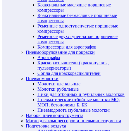
Коаксиальные масляные поршневые
компрессоры
Коаксиальные безмасляные поршневые
компрессоры
Ременные одноступенчатые поршневые
компрессоры
Ременные двухступенчатые поршневые
компрессоры
Компрессоры для аэрографов
Пневмоборудование для покраски
Аэрографы
Краскораспылители (краскопульты,
пульверизаторы)
Сопла для краскораспылителей
Пневмомолотки
Молотки клепальные
Молотки рубильные
Пики для отбойных и рубильных молотков
Пневматические отбойные молотки МО,
МОП, бетоноломы Б, БК
Пневмодолота (зубильные молотки)
Наборы пневмоинструмента
Масло для компрессоров и пневмоинструмента
Подготовка воздуха