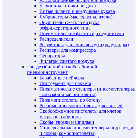
Адсорбционные осушители воздуха
Блоки подготовки воздуха
Витые шланги и воздушные рукава
Лубрикаторы (маслораспылители)
Осушители сжатого воздуха
рефрижераторного типа
Пневматические фитинги, соединители
Распределители
Регуляторы давления воздуха (редукторы)
Ресиверы для компрессора
Сепараторы
Фильтры сжатого воздуха
Гвоздезабивной и скобозабивной
пневмоинструмент
Барабанные нейлеры
Инструмент для паркета
Пневматические степлеры (пневмостеплеры,
скобозабивные пистолеты)
Пневмопистолеты по бетону
Реечные пневмопистолеты для гвоздей
Скобообжимное пистолеты для клеток,
матрасов, габионов
Скобы, гвозди и шпильки
Универсальные пневмостеплеры под гвозди
и скобы (комбопистолеты)