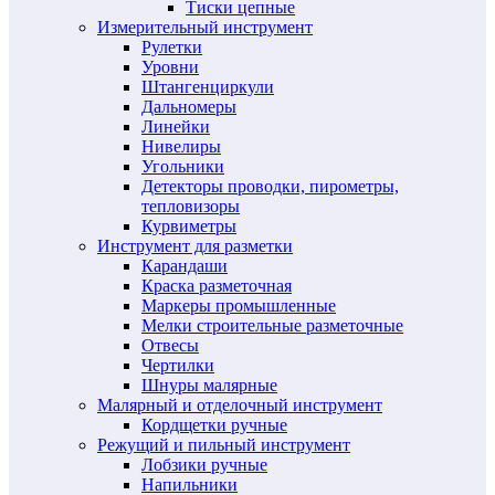
Тиски цепные
Измерительный инструмент
Рулетки
Уровни
Штангенциркули
Дальномеры
Линейки
Нивелиры
Угольники
Детекторы проводки, пирометры,
тепловизоры
Курвиметры
Инструмент для разметки
Карандаши
Краска разметочная
Маркеры промышленные
Мелки строительные разметочные
Отвесы
Чертилки
Шнуры малярные
Малярный и отделочный инструмент
Кордщетки ручные
Режущий и пильный инструмент
Лобзики ручные
Напильники