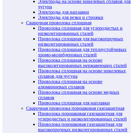
Электроды на основе никелевых сплавов для
чугуна
Электроды для наплавки
Электроды для резки и строжки
Сварочная проволока сплошная
Проволока сплошная для углеродистых и
низколегированных сталей
Проволока сплошная для высокопрочных
низколегированных сталей
Проволока сплошная для теплоустойчивых
хромо-молибденовых сталей
Проволока сплошная на основе
высоколегированных нержавеющих сталей
Проволока сплошная на основе никелевых
сплавов для чугуна
Проволока сплошная на основе
алюминиевых сплавов
Проволока сплошная на основе медных
сплавов
Проволока сплошная для наплавки
Сварочная проволока порошковая газозащитная
Проволока порошковая газозащитная для
углеродистых и низколегированных сталей
Проволока порошковая газозащитная для
высокопрочных низколегированных сталей