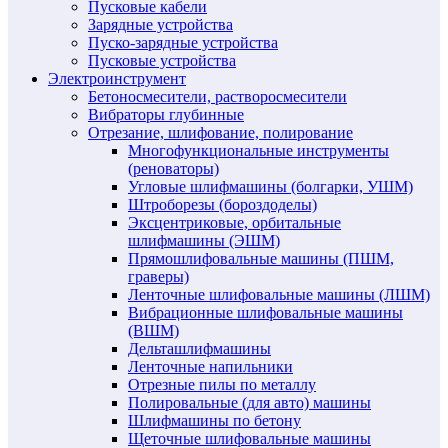
Пусковые кабели
Зарядные устройства
Пуско-зарядные устройства
Пусковые устройства
Электроинструмент
Бетоносмесители, растворосмесители
Вибраторы глубинные
Отрезание, шлифование, полирование
Многофункциональные инструменты
(реноваторы)
Угловые шлифмашины (болгарки, УШМ)
Штроборезы (бороздоделы)
Эксцентриковые, орбитальные
шлифмашины (ЭШМ)
Прямошлифовальные машины (ПШМ,
граверы)
Ленточные шлифовальные машины (ЛШМ)
Вибрационные шлифовальные машины
(ВШМ)
Дельташлифмашины
Ленточные напильники
Отрезные пилы по металлу
Полировальные (для авто) машины
Шлифмашины по бетону
Щеточные шлифовальные машины