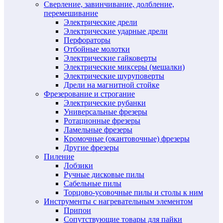
Сверление, завинчивание, долбление,
перемешивание
Электрические дрели
Электрические ударные дрели
Перфораторы
Отбойные молотки
Электрические гайковерты
Электрические миксеры (мешалки)
Электрические шуруповерты
Дрели на магнитной стойке
Фрезерование и строгание
Электрические рубанки
Универсальные фрезеры
Ротационные фрезеры
Ламельные фрезеры
Кромочные (окантовочные) фрезеры
Другие фрезеры
Пиление
Лобзики
Ручные дисковые пилы
Сабельные пилы
Торцово-усовочные пилы и столы к ним
Инструменты с нагревательным элементом
Припои
Сопутствующие товары для пайки