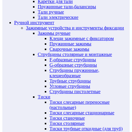
Каретки для тали
Пружинные тали-балансиры
Тали ручные
Тали электрические
Ручной инструмент
Зажимные устройства и инструменты фиксации
Зажимы ручные
Клещи зажимные с фиксатором
Пружинные зажимы
Сварочные зажимы
Струбцины столярные и монтажные
F-образные струбцины
G-образные струбцины
Струбцины пружинные,
клещеобразные
Трубные струбцины
Угловые струбцины
Струбцины пистолетные
Тиски
Тиски слесарные переносные
(настольные)
Тиски слесарные стационарные
Тиски станочные
Тиски столярные
Тиски трубные откидные (для труб)