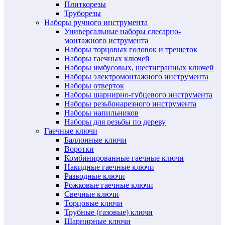
Плиткорезы
Труборезы
Наборы ручного инструмента
Универсальные наборы слесарно-
монтажного иструмента
Наборы торцовых головок и трещеток
Наборы гаечных ключей
Наборы имбусовых, шестигранных ключей
Наборы электромонтажного инструмента
Наборы отверток
Наборы шарнирно-губцевого инструмента
Наборы резьбонарезного инструмента
Наборы напильников
Наборы для резьбы по дереву
Гаечные ключи
Баллонные ключи
Воротки
Комбинированные гаечные ключи
Накидные гаечные ключи
Разводные ключи
Рожковые гаечные ключи
Свечные ключи
Торцовые ключи
Трубные (газовые) ключи
Шарнирные ключи