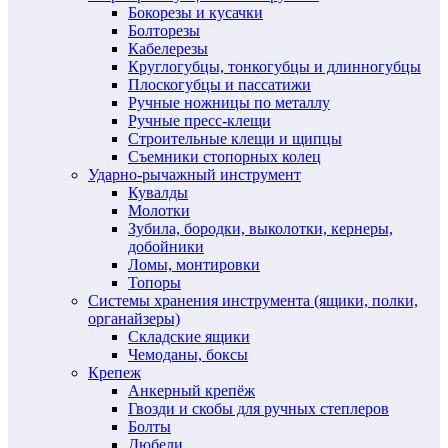
Бокорезы и кусачки
Болторезы
Кабелерезы
Круглогубцы, тонкогубцы и длинногубцы
Плоскогубцы и пассатижи
Ручные ножницы по металлу
Ручные пресс-клещи
Строительные клещи и щипцы
Съемники стопорных колец
Ударно-рычажный инструмент
Кувалды
Молотки
Зубила, бородки, выколотки, кернеры,
добойники
Ломы, монтировки
Топоры
Системы хранения инструмента (ящики, полки,
органайзеры)
Складские ящики
Чемоданы, боксы
Крепеж
Анкерный крепёж
Гвозди и скобы для ручных степлеров
Болты
Дюбели