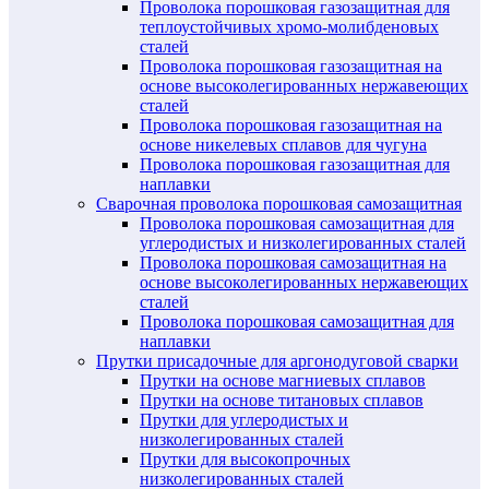
Проволока порошковая газозащитная для
теплоустойчивых хромо-молибденовых
сталей
Проволока порошковая газозащитная на
основе высоколегированных нержавеющих
сталей
Проволока порошковая газозащитная на
основе никелевых сплавов для чугуна
Проволока порошковая газозащитная для
наплавки
Сварочная проволока порошковая самозащитная
Проволока порошковая самозащитная для
углеродистых и низколегированных сталей
Проволока порошковая самозащитная на
основе высоколегированных нержавеющих
сталей
Проволока порошковая самозащитная для
наплавки
Прутки присадочные для аргонодуговой сварки
Прутки на основе магниевых сплавов
Прутки на основе титановых сплавов
Прутки для углеродистых и
низколегированных сталей
Прутки для высокопрочных
низколегированных сталей