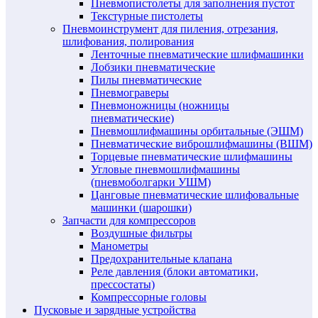
Пневмопистолеты для заполнения пустот
Текстурные пистолеты
Пневмоинструмент для пиления, отрезания,
шлифования, полирования
Ленточные пневматические шлифмашинки
Лобзики пневматические
Пилы пневматические
Пневмограверы
Пневмоножницы (ножницы
пневматические)
Пневмошлифмашины орбитальные (ЭШМ)
Пневматические виброшлифмашины (ВШМ)
Торцевые пневматические шлифмашины
Угловые пневмошлифмашины
(пневмоболгарки УШМ)
Цанговые пневматические шлифовальные
машинки (шарошки)
Запчасти для компрессоров
Воздушные фильтры
Манометры
Предохранительные клапана
Реле давления (блоки автоматики,
прессостаты)
Компрессорные головы
Пусковые и зарядные устройства