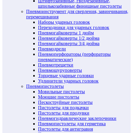
Штифтозабивные, гвоздезабивные,
шпилькозабивные финишные пистолеты
Пневмоинструмент для сверления, завинчивания,
перемешивания
Наборы ударных головок
Переходники для ударных головок
Пневмогайковерты 1 дюйм
Пневмогайковерты 1/2 дюйма
Пневмогайковерты 3/4 дюйма
Пневмодрели
Пневмоперфораторы (перфораторы
пневматические)
Пневмотрещетки
Пневмошуруповерты
Торцевые ударные головки
Удлинители ударных головок
Пневмопистолеты
Мовильные пистолеты
Моющие пистолеты
Пескоструйные пистолеты
Пистолеты для подкачки
Пистолеты для продувки
Пневмогидравлические заклепочники
Пневмопистолеты для герметика
Пистолеты для антигравия