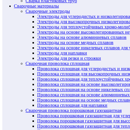
Сварка пластиковых труб
Сварочные материалы
Сварочные электроды
Электроды для углеродистых и низколегиров
Электроды для высокопрочных низколегиров
Электроды для теплоустойчивых хромо-моли
Электроды на основе высоколегированных н
Электроды на основе алюминиевых сплавов
Электроды на основе медных сплавов
Электроды на основе никелевых сплавов для 
Электроды для наплавки
Электроды для резки и строжки
Сварочная проволока сплошная
Проволока сплошная для углеродистых и низ
Проволока сплошная для высокопрочных низ
Проволока сплошная для теплоустойчивых х
Проволока сплошная на основе высоколегир
Проволока сплошная на основе никелевых спл
Проволока сплошная на основе алюминиевых
Проволока сплошная на основе медных сплав
Проволока сплошная для наплавки
Сварочная проволока порошковая газозащитная
Проволока порошковая газозащитная для угл
Проволока порошковая газозащитная для выс
Проволока порошковая газозащитная для теп