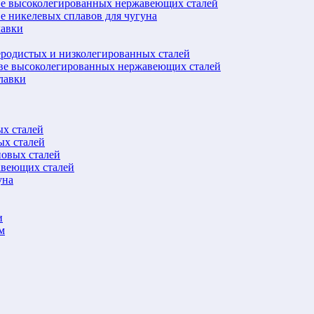
ве высоколегированных нержавеющих сталей
е никелевых сплавов для чугуна
лавки
еродистых и низколегированных сталей
ове высоколегированных нержавеющих сталей
лавки
ых сталей
ых сталей
новых сталей
авеющих сталей
уна
и
м