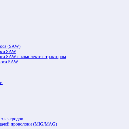
люса (SAW)
люса SAW
юса SAW в комплекте с трактором
флюса SAW
ки
 электродов
подачей проволоки (MIG/MAG)