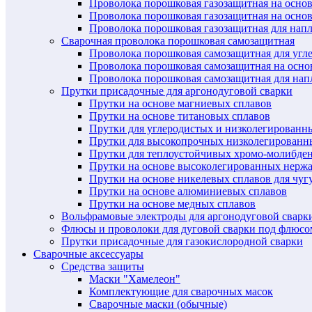
Проволока порошковая газозащитная на осно
Проволока порошковая газозащитная на основ
Проволока порошковая газозащитная для нап
Сварочная проволока порошковая самозащитная
Проволока порошковая самозащитная для угл
Проволока порошковая самозащитная на осн
Проволока порошковая самозащитная для нап
Прутки присадочные для аргонодуговой сварки
Прутки на основе магниевых сплавов
Прутки на основе титановых сплавов
Прутки для углеродистых и низколегированн
Прутки для высокопрочных низколегированн
Прутки для теплоустойчивых хромо-молибде
Прутки на основе высоколегированных нерж
Прутки на основе никелевых сплавов для чуг
Прутки на основе алюминиевых сплавов
Прутки на основе медных сплавов
Вольфрамовые электроды для аргонодуговой сварк
Флюсы и проволоки для дуговой сварки под флюсо
Прутки присадочные для газокислородной сварки
Сварочные аксессуары
Средства защиты
Маски "Хамелеон"
Комплектующие для сварочных масок
Сварочные маски (обычные)