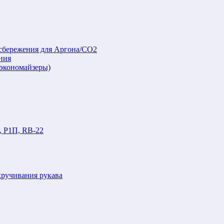
осбережения для Аргона/СО2
ния
(экономайзеры)
, Р1П, RB-22
кручивания рукава