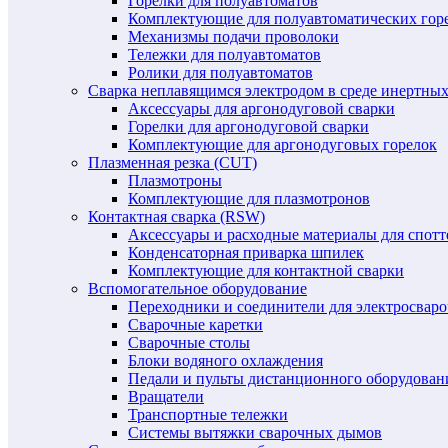
Горелки для полуавтоматов
Комплектующие для полуавтоматических гор
Механизмы подачи проволоки
Тележки для полуавтоматов
Ролики для полуавтоматов
Сварка неплавящимся электродом в среде инертных 
Аксессуары для аргонодуговой сварки
Горелки для аргонодуговой сварки
Комплектующие для аргонодуговых горелок
Плазменная резка (CUT)
Плазмотроны
Комплектующие для плазмотронов
Контактная сварка (RSW)
Аксессуары и расходные материалы для спотт
Конденсаторная приварка шпилек
Комплектующие для контактной сварки
Вспомогательное оборудование
Переходники и соединители для электросвар
Сварочные каретки
Сварочные столы
Блоки водяного охлаждения
Педали и пульты дистанционного оборудован
Вращатели
Транспортные тележки
Системы вытяжки сварочных дымов