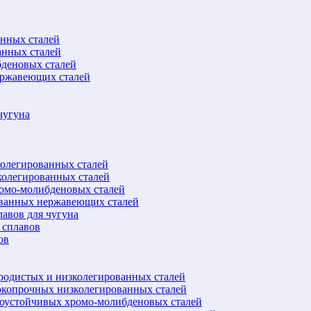
анных сталей
анных сталей
бденовых сталей
ержавеющих сталей
чугуна
колегированных сталей
колегированных сталей
ромо-молибденовых сталей
ованных нержавеющих сталей
авов для чугуна
 сплавов
ов
еродистых и низколегированных сталей
окопрочных низколегированных сталей
лоустойчивых хромо-молибденовых сталей