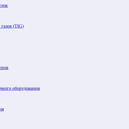
елок
газов (TIG)
еров
очного оборудования
ия