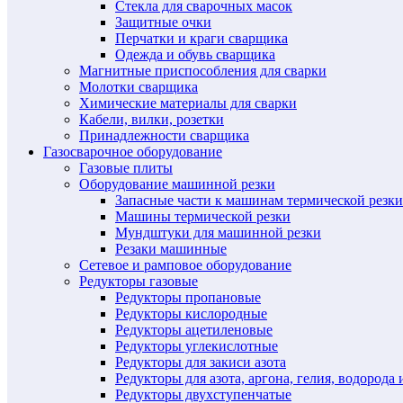
Стекла для сварочных масок
Защитные очки
Перчатки и краги сварщика
Одежда и обувь сварщика
Магнитные приспособления для сварки
Молотки сварщика
Химические материалы для сварки
Кабели, вилки, розетки
Принадлежности сварщика
Газосварочное оборудование
Газовые плиты
Оборудование машинной резки
Запасные части к машинам термической резки
Машины термической резки
Мундштуки для машинной резки
Резаки машинные
Сетевое и рамповое оборудование
Редукторы газовые
Редукторы пропановые
Редукторы кислородные
Редукторы ацетиленовые
Редукторы углекислотные
Редукторы для закиси азота
Редукторы для азота, аргона, гелия, водорода 
Редукторы двухступенчатые