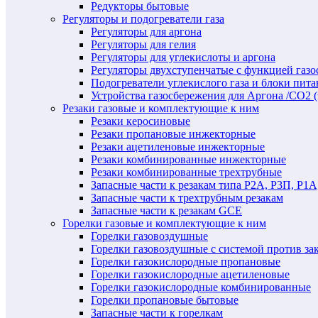
Редукторы бытовые
Регуляторы и подогреватели газа
Регуляторы для аргона
Регуляторы для гелия
Регуляторы для углекислоты и аргона
Регуляторы двухступенчатые c функцией газ
Подогреватели углекислого газа и блоки пита
Устройства газосбережения для Аргона /СО2 
Резаки газовые и комплектующие к ним
Резаки керосиновые
Резаки пропановые инжекторные
Резаки ацетиленовые инжекторные
Резаки комбинированные инжекторные
Резаки комбинированные трехтрубные
Запасные части к резакам типа Р2А, Р3П, Р1А
Запасные части к трехтрубным резакам
Запасные части к резакам GCE
Горелки газовые и комплектующие к ним
Горелки газовоздушные
Горелки газовоздушные с системой против за
Горелки газокислородные пропановые
Горелки газокислородные ацетиленовые
Горелки газокислородные комбинированные
Горелки пропановые бытовые
Запасные части к горелкам