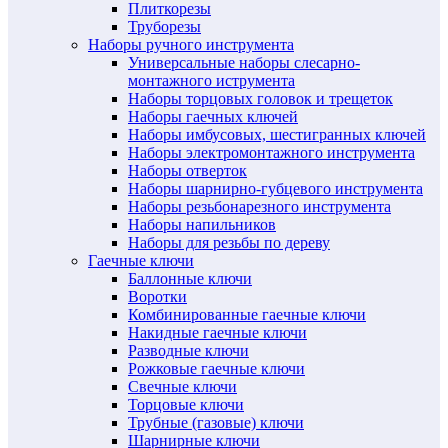
Плиткорезы
Труборезы
Наборы ручного инструмента
Универсальные наборы слесарно-
монтажного иструмента
Наборы торцовых головок и трещеток
Наборы гаечных ключей
Наборы имбусовых, шестигранных ключей
Наборы электромонтажного инструмента
Наборы отверток
Наборы шарнирно-губцевого инструмента
Наборы резьбонарезного инструмента
Наборы напильников
Наборы для резьбы по дереву
Гаечные ключи
Баллонные ключи
Воротки
Комбинированные гаечные ключи
Накидные гаечные ключи
Разводные ключи
Рожковые гаечные ключи
Свечные ключи
Торцовые ключи
Трубные (газовые) ключи
Шарнирные ключи