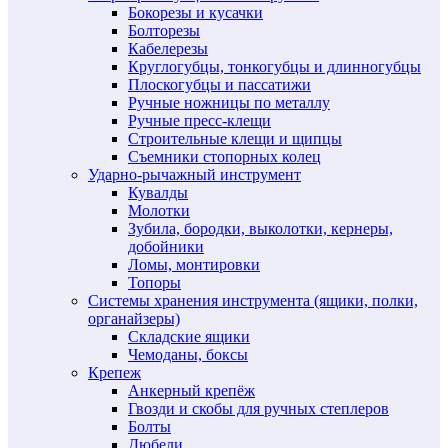
Бокорезы и кусачки
Болторезы
Кабелерезы
Круглогубцы, тонкогубцы и длинногубцы
Плоскогубцы и пассатижи
Ручные ножницы по металлу
Ручные пресс-клещи
Строительные клещи и щипцы
Съемники стопорных колец
Ударно-рычажный инструмент
Кувалды
Молотки
Зубила, бородки, выколотки, кернеры,
добойники
Ломы, монтировки
Топоры
Системы хранения инструмента (ящики, полки,
органайзеры)
Складские ящики
Чемоданы, боксы
Крепеж
Анкерный крепёж
Гвозди и скобы для ручных степлеров
Болты
Дюбели