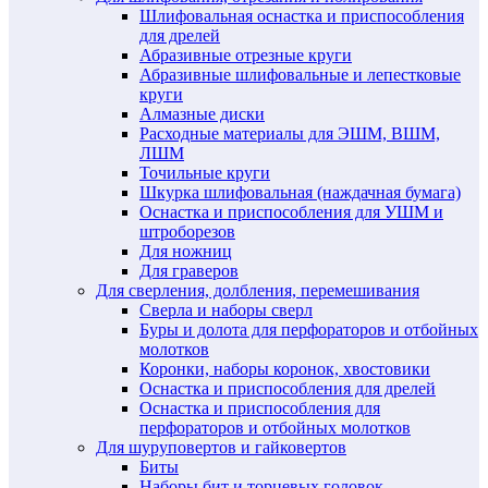
Шлифовальная оснастка и приспособления
для дрелей
Абразивные отрезные круги
Абразивные шлифовальные и лепестковые
круги
Алмазные диски
Расходные материалы для ЭШМ, ВШМ,
ЛШМ
Точильные круги
Шкурка шлифовальная (наждачная бумага)
Оснастка и приспособления для УШМ и
штроборезов
Для ножниц
Для граверов
Для сверления, долбления, перемешивания
Сверла и наборы сверл
Буры и долота для перфораторов и отбойных
молотков
Коронки, наборы коронок, хвостовики
Оснастка и приспособления для дрелей
Оснастка и приспособления для
перфораторов и отбойных молотков
Для шуруповертов и гайковертов
Биты
Наборы бит и торцевых головок