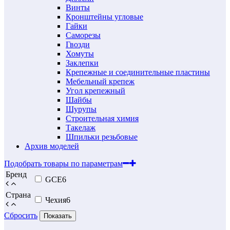
Винты
Кронштейны угловые
Гайки
Саморезы
Гвозди
Хомуты
Заклепки
Крепежные и соединительные пластины
Мебельный крепеж
Угол крепежный
Шайбы
Шурупы
Строительная химия
Такелаж
Шпильки резьбовые
Архив моделей
Подобрать товары по параметрам
Бренд
GCE
6
Страна
Чехия
6
Сбросить
Показать