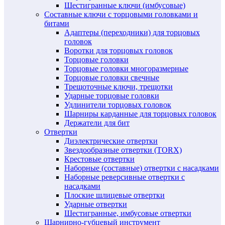
Шестигранные ключи (имбусовые)
Составные ключи с торцовыми головками и
битами
Адаптеры (переходники) для торцовых
головок
Воротки для торцовых головок
Торцовые головки
Торцовые головки многоразмерные
Торцовые головки свечные
Трещоточные ключи, трещотки
Ударные торцовые головки
Удлинители торцовых головок
Шарниры карданные для торцовых головок
Держатели для бит
Отвертки
Диэлектрические отвертки
Звездообразные отвертки (TORX)
Крестовые отвертки
Наборные (составные) отвертки с насадками
Наборные реверсивные отвертки с
насадками
Плоские шлицевые отвертки
Ударные отвертки
Шестигранные, имбусовые отвертки
Шарнирно-губцевый инструмент