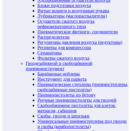
Адсорбционные осушители воздуха
Блоки подготовки воздуха
Витые шланги и воздушные рукава
Лубрикаторы (маслораспылители)
Осушители сжатого воздуха
рефрижераторного типа
Пневматические фитинги, соединители
Распределители
Регуляторы давления воздуха (редукторы)
Ресиверы для компрессора
Сепараторы
Фильтры сжатого воздуха
Гвоздезабивной и скобозабивной
пневмоинструмент
Барабанные нейлеры
Инструмент для паркета
Пневматические степлеры (пневмостеплеры,
скобозабивные пистолеты)
Пневмопистолеты по бетону
Реечные пневмопистолеты для гвоздей
Скобообжимное пистолеты для клеток,
матрасов, габионов
Скобы, гвозди и шпильки
Универсальные пневмостеплеры под гвозди
и скобы (комбопистолеты)