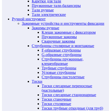
Каретки для тали
Пружинные тали-балансиры
Тали ручные
Тали электрические
Ручной инструмент
Зажимные устройства и инструменты фиксации
Зажимы ручные
Клещи зажимные с фиксатором
Пружинные зажимы
Сварочные зажимы
Струбцины столярные и монтажные
F-образные струбцины
G-образные струбцины
Струбцины пружинные,
клещеобразные
Трубные струбцины
Угловые струбцины
Струбцины пистолетные
Тиски
Тиски слесарные переносные
(настольные)
Тиски слесарные стационарные
Тиски станочные
Тиски столярные
Тиски трубные откидные (для труб)