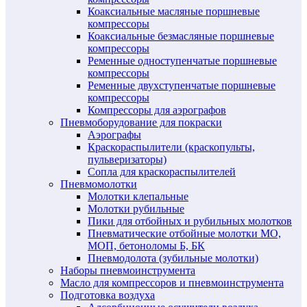
Коаксиальные масляные поршневые
компрессоры
Коаксиальные безмасляные поршневые
компрессоры
Ременные одноступенчатые поршневые
компрессоры
Ременные двухступенчатые поршневые
компрессоры
Компрессоры для аэрографов
Пневмоборудование для покраски
Аэрографы
Краскораспылители (краскопульты,
пульверизаторы)
Сопла для краскораспылителей
Пневмомолотки
Молотки клепальные
Молотки рубильные
Пики для отбойных и рубильных молотков
Пневматические отбойные молотки МО,
МОП, бетоноломы Б, БК
Пневмодолота (зубильные молотки)
Наборы пневмоинструмента
Масло для компрессоров и пневмоинструмента
Подготовка воздуха