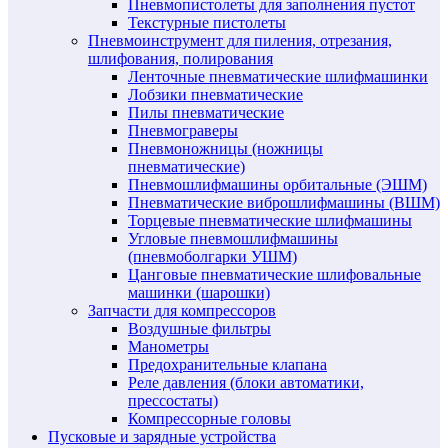
Пневмопистолеты для заполнения пустот
Текстурные пистолеты
Пневмоинструмент для пиления, отрезания,
шлифования, полирования
Ленточные пневматические шлифмашинки
Лобзики пневматические
Пилы пневматические
Пневмограверы
Пневмоножницы (ножницы
пневматические)
Пневмошлифмашины орбитальные (ЭШМ)
Пневматические виброшлифмашины (ВШМ)
Торцевые пневматические шлифмашины
Угловые пневмошлифмашины
(пневмоболгарки УШМ)
Цанговые пневматические шлифовальные
машинки (шарошки)
Запчасти для компрессоров
Воздушные фильтры
Манометры
Предохранительные клапана
Реле давления (блоки автоматики,
прессостаты)
Компрессорные головы
Пусковые и зарядные устройства