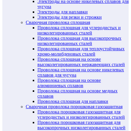
Электроды на основе никелевых сплавов для
чугуна
Электроды для наплавки
Электроды для резки и строжки
Сварочная проволока сплошная
Проволока сплошная для углеродистых и
низколегированных сталей
Проволока сплошная для высокопрочных
низколегированных сталей
Проволока сплошная для теплоустойчивых
хромо-молибденовых сталей
Проволока сплошная на основе
высоколегированных нержавеющих сталей
Проволока сплошная на основе никелевых
сплавов для чугуна
Проволока сплошная на основе
алюминиевых сплавов
Проволока сплошная на основе медных
сплавов
Проволока сплошная для наплавки
Сварочная проволока порошковая газозащитная
Проволока порошковая газозащитная для
углеродистых и низколегированных сталей
Проволока порошковая газозащитная для
высокопрочных низколегированных сталей