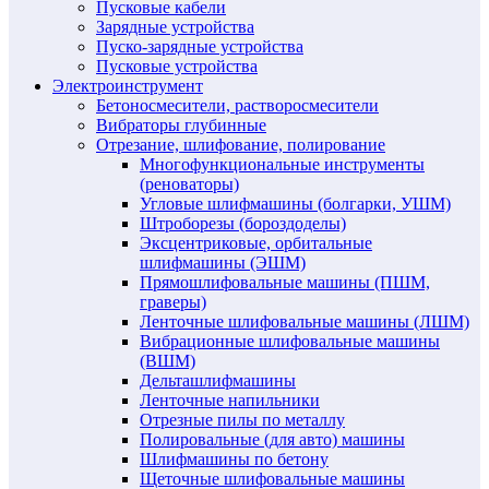
Пусковые кабели
Зарядные устройства
Пуско-зарядные устройства
Пусковые устройства
Электроинструмент
Бетоносмесители, растворосмесители
Вибраторы глубинные
Отрезание, шлифование, полирование
Многофункциональные инструменты
(реноваторы)
Угловые шлифмашины (болгарки, УШМ)
Штроборезы (бороздоделы)
Эксцентриковые, орбитальные
шлифмашины (ЭШМ)
Прямошлифовальные машины (ПШМ,
граверы)
Ленточные шлифовальные машины (ЛШМ)
Вибрационные шлифовальные машины
(ВШМ)
Дельташлифмашины
Ленточные напильники
Отрезные пилы по металлу
Полировальные (для авто) машины
Шлифмашины по бетону
Щеточные шлифовальные машины