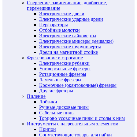
Сверление, завинчивание, долбление,
перемешивание
Электрические дрели
Электрические ударные дрели
Перфораторы
Отбойные молотки
Электрические гайковерты
Электрические миксеры (мешалки)
Электрические шуруповерты
Дрели на магнитной стойке
Фрезерование и строгание
Электрические рубанки
Универсальные фрезеры
Ротационные фрезеры
Ламельные фрезеры
Кромочные (окантовочные) фрезеры
Другие фрезеры
Пиление
Лобзики
Ручные дисковые пилы
Сабельные пилы
Торцово-усовочные пилы и столы к ним
Инструменты с нагревательным элементом
Припои
Сопутствующие товары для пайки