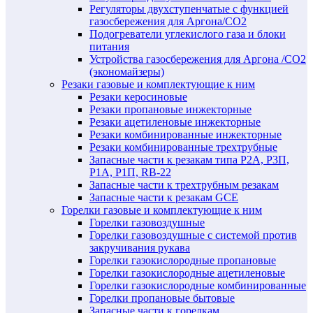
Регуляторы двухступенчатые c функцией
газосбережения для Аргона/СО2
Подогреватели углекислого газа и блоки
питания
Устройства газосбережения для Аргона /СО2
(экономайзеры)
Резаки газовые и комплектующие к ним
Резаки керосиновые
Резаки пропановые инжекторные
Резаки ацетиленовые инжекторные
Резаки комбинированные инжекторные
Резаки комбинированные трехтрубные
Запасные части к резакам типа Р2А, Р3П,
Р1А, Р1П, RB-22
Запасные части к трехтрубным резакам
Запасные части к резакам GCE
Горелки газовые и комплектующие к ним
Горелки газовоздушные
Горелки газовоздушные с системой против
закручивания рукава
Горелки газокислородные пропановые
Горелки газокислородные ацетиленовые
Горелки газокислородные комбинированные
Горелки пропановые бытовые
Запасные части к горелкам