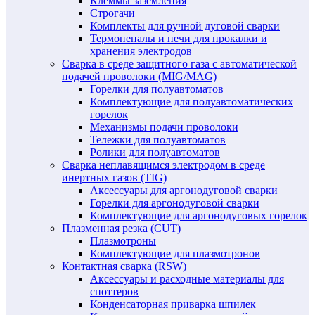
Клеммы заземления
Строгачи
Комплекты для ручной дуговой сварки
Термопеналы и печи для прокалки и
хранения электродов
Сварка в среде защитного газа с автоматической
подачей проволоки (MIG/MAG)
Горелки для полуавтоматов
Комплектующие для полуавтоматических
горелок
Механизмы подачи проволоки
Тележки для полуавтоматов
Ролики для полуавтоматов
Сварка неплавящимся электродом в среде
инертных газов (TIG)
Аксессуары для аргонодуговой сварки
Горелки для аргонодуговой сварки
Комплектующие для аргонодуговых горелок
Плазменная резка (CUT)
Плазмотроны
Комплектующие для плазмотронов
Контактная сварка (RSW)
Аксессуары и расходные материалы для
споттеров
Конденсаторная приварка шпилек