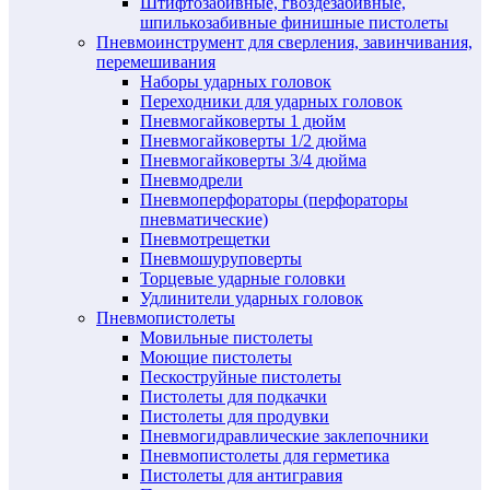
Штифтозабивные, гвоздезабивные,
шпилькозабивные финишные пистолеты
Пневмоинструмент для сверления, завинчивания,
перемешивания
Наборы ударных головок
Переходники для ударных головок
Пневмогайковерты 1 дюйм
Пневмогайковерты 1/2 дюйма
Пневмогайковерты 3/4 дюйма
Пневмодрели
Пневмоперфораторы (перфораторы
пневматические)
Пневмотрещетки
Пневмошуруповерты
Торцевые ударные головки
Удлинители ударных головок
Пневмопистолеты
Мовильные пистолеты
Моющие пистолеты
Пескоструйные пистолеты
Пистолеты для подкачки
Пистолеты для продувки
Пневмогидравлические заклепочники
Пневмопистолеты для герметика
Пистолеты для антигравия