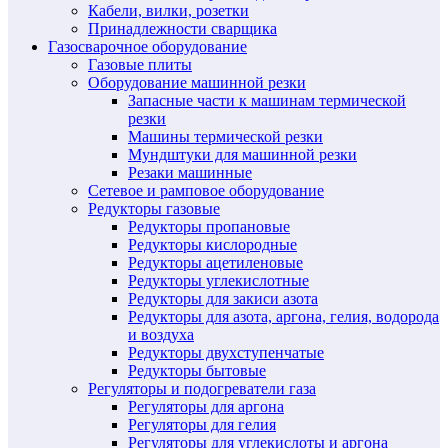
Кабели, вилки, розетки
Принадлежности сварщика
Газосварочное оборудование
Газовые плиты
Оборудование машинной резки
Запасные части к машинам термической
резки
Машины термической резки
Мундштуки для машинной резки
Резаки машинные
Сетевое и рамповое оборудование
Редукторы газовые
Редукторы пропановые
Редукторы кислородные
Редукторы ацетиленовые
Редукторы углекислотные
Редукторы для закиси азота
Редукторы для азота, аргона, гелия, водорода
и воздуха
Редукторы двухступенчатые
Редукторы бытовые
Регуляторы и подогреватели газа
Регуляторы для аргона
Регуляторы для гелия
Регуляторы для углекислоты и аргона