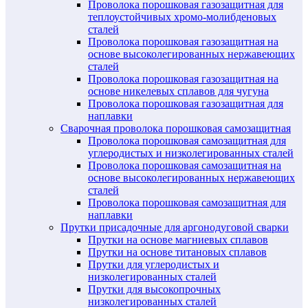
Проволока порошковая газозащитная для
теплоустойчивых хромо-молибденовых
сталей
Проволока порошковая газозащитная на
основе высоколегированных нержавеющих
сталей
Проволока порошковая газозащитная на
основе никелевых сплавов для чугуна
Проволока порошковая газозащитная для
наплавки
Сварочная проволока порошковая самозащитная
Проволока порошковая самозащитная для
углеродистых и низколегированных сталей
Проволока порошковая самозащитная на
основе высоколегированных нержавеющих
сталей
Проволока порошковая самозащитная для
наплавки
Прутки присадочные для аргонодуговой сварки
Прутки на основе магниевых сплавов
Прутки на основе титановых сплавов
Прутки для углеродистых и
низколегированных сталей
Прутки для высокопрочных
низколегированных сталей