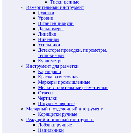
Тиски цепные
Измерительный инструмент
Рулетки
Уровни
Штангенциркули
Дальномеры
Линейки
Нивелиры
Угольники
Детекторы проводки, пирометры,
тепловизоры
Курвиметры
Инструмент для разметки
Карандаши
Краска разметочная
Маркеры промышленные
Мелки строительные разметочные
Отвесы
Чертилки
Шнуры малярные
Малярный и отделочный инструмент
Кордщетки ручные
Режущий и пильный инструмент
Лобзики ручные
Напильники