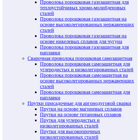
Проволока порошковая газозащитная для
теплоустойчивых хромо-молибденовых
сталей
Проволока порошковая газозащитная на
основе высоколегированных нержавеющих
сталей
Проволока порошковая газозащитная на
основе никелевых сплавов для чугуна
Проволока порошковая газозащитная для
наплавки
Сварочная проволока порошковая самозащитная
Проволока порошковая самозащитная для
углеродистых и низколегированных сталей
Проволока порошковая самозащитная на
основе высоколегированных нержавеющих
сталей
Проволока порошковая самозащитная для
наплавки
Прутки присадочные для аргонодуговой сварки
Прутки на основе магниевых сплавов
Прутки на основе титановых сплавов
Прутки для углеродистых и
низколегированных сталей
Прутки для высокопрочных
низколегированных сталей