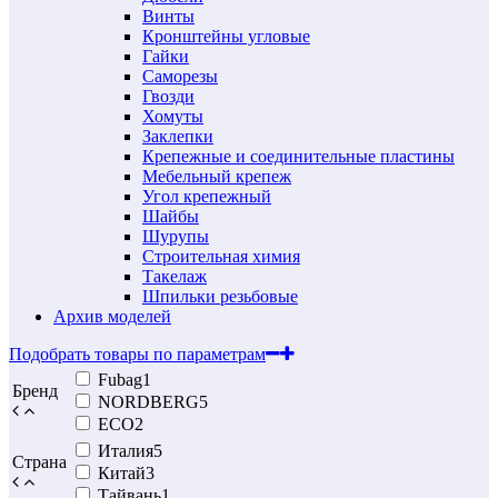
Винты
Кронштейны угловые
Гайки
Саморезы
Гвозди
Хомуты
Заклепки
Крепежные и соединительные пластины
Мебельный крепеж
Угол крепежный
Шайбы
Шурупы
Строительная химия
Такелаж
Шпильки резьбовые
Архив моделей
Подобрать товары по параметрам
Fubag
1
Бренд
NORDBERG
5
ECO
2
Италия
5
Страна
Китай
3
Тайвань
1