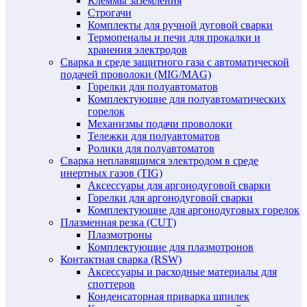
Клеммы заземления
Строгачи
Комплекты для ручной дуговой сварки
Термопеналы и печи для прокалки и
хранения электродов
Сварка в среде защитного газа с автоматической
подачей проволоки (MIG/MAG)
Горелки для полуавтоматов
Комплектующие для полуавтоматических
горелок
Механизмы подачи проволоки
Тележки для полуавтоматов
Ролики для полуавтоматов
Сварка неплавящимся электродом в среде
инертных газов (TIG)
Аксессуары для аргонодуговой сварки
Горелки для аргонодуговой сварки
Комплектующие для аргонодуговых горелок
Плазменная резка (CUT)
Плазмотроны
Комплектующие для плазмотронов
Контактная сварка (RSW)
Аксессуары и расходные материалы для
споттеров
Конденсаторная приварка шпилек