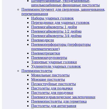
Штифтозабивные, гвоздезабивные,
шпилькозабивные финишные пистолеты
Пневмоинструмент для сверления, завинчивания,
перемешивания
Наборы ударных головок
Переходники для ударных головок
Пневмогайковерты 1 дюйм
Пневмогайковерты 1/2 дюйма
Пневмогайковерты 3/4 дюйма
Пневмодрели
Пневмоперфораторы (перфораторы
пневматические)
Пневмотрещетки
Пневмошуруповерты
Торцевые ударные головки
Удлинители ударных головок
Пневмопистолеты
Мовильные пистолеты
Моющие пистолеты
Пескоструйные пистолеты
Пистолеты для подкачки
Пистолеты для продувки
Пневмогидравлические заклепочники
Пневмопистолеты для герметика
Пистолеты для антигравия