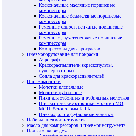
Коаксиальные масляные поршневые
компрессоры
Коаксиальные безмасляные поршневые
компрессоры
Ременные одноступенчатые поршневые
компрессоры
Ременные двухступенчатые поршневые
компрессоры
Компрессоры для аэрографов
Пневмоборудование для покраски
Аэрографы
Краскораспылители (краскопульты,
пульверизаторы)
Сопла для краскораспылителей
Пневмомолотки
Молотки клепальные
Молотки рубильные
Пики для отбойных и рубильных молотков
Пневматические отбойные молотки МО,
МОП, бетоноломы Б, БК
Пневмодолота (зубильные молотки)
Наборы пневмоинструмента
Масло для компрессоров и пневмоинструмента
Подготовка воздуха