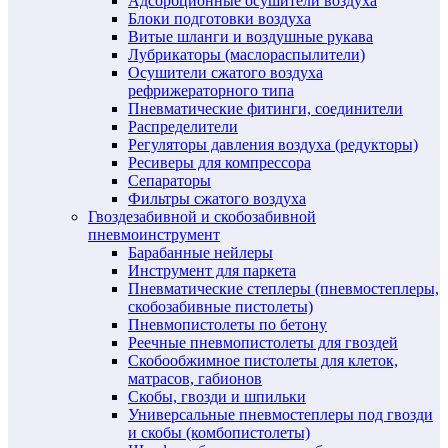
Адсорбционные осушители воздуха
Блоки подготовки воздуха
Витые шланги и воздушные рукава
Лубрикаторы (маслораспылители)
Осушители сжатого воздуха
рефрижераторного типа
Пневматические фитинги, соединители
Распределители
Регуляторы давления воздуха (редукторы)
Ресиверы для компрессора
Сепараторы
Фильтры сжатого воздуха
Гвоздезабивной и скобозабивной
пневмоинструмент
Барабанные нейлеры
Инструмент для паркета
Пневматические степлеры (пневмостеплеры,
скобозабивные пистолеты)
Пневмопистолеты по бетону
Реечные пневмопистолеты для гвоздей
Скобообжимное пистолеты для клеток,
матрасов, габионов
Скобы, гвозди и шпильки
Универсальные пневмостеплеры под гвозди
и скобы (комбопистолеты)