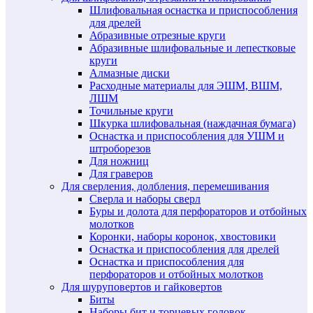
Шлифовальная оснастка и приспособления
для дрелей
Абразивные отрезные круги
Абразивные шлифовальные и лепестковые
круги
Алмазные диски
Расходные материалы для ЭШМ, ВШМ,
ЛШМ
Точильные круги
Шкурка шлифовальная (наждачная бумага)
Оснастка и приспособления для УШМ и
штроборезов
Для ножниц
Для граверов
Для сверления, долбления, перемешивания
Сверла и наборы сверл
Буры и долота для перфораторов и отбойных
молотков
Коронки, наборы коронок, хвостовики
Оснастка и приспособления для дрелей
Оснастка и приспособления для
перфораторов и отбойных молотков
Для шуруповертов и гайковертов
Биты
Наборы бит и торцевых головок