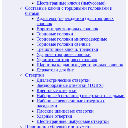
Шестигранные ключи (имбусовые)
Составные ключи с торцовыми головками и
битами
Адаптеры (переходники) для торцовых
головок
Воротки для торцовых головок
Торцовые головки
Торцовые головки многоразмерные
Торцовые головки свечные
Трещоточные ключи, трещотки
Ударные торцовые головки
Удлинители торцовых головок
Шарниры карданные для торцовых головок
Держатели для бит
Отвертки
Диэлектрические отвертки
Звездообразные отвертки (TORX)
Крестовые отвертки
Наборные (составные) отвертки с насадками
Наборные реверсивные отвертки с
насадками
Плоские шлицевые отвертки
Ударные отвертки
Шестигранные, имбусовые отвертки
Шарнирно-губцевый инструмент