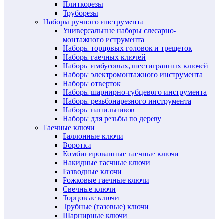
Плиткорезы
Труборезы
Наборы ручного инструмента
Универсальные наборы слесарно-
монтажного иструмента
Наборы торцовых головок и трещеток
Наборы гаечных ключей
Наборы имбусовых, шестигранных ключей
Наборы электромонтажного инструмента
Наборы отверток
Наборы шарнирно-губцевого инструмента
Наборы резьбонарезного инструмента
Наборы напильников
Наборы для резьбы по дереву
Гаечные ключи
Баллонные ключи
Воротки
Комбинированные гаечные ключи
Накидные гаечные ключи
Разводные ключи
Рожковые гаечные ключи
Свечные ключи
Торцовые ключи
Трубные (газовые) ключи
Шарнирные ключи