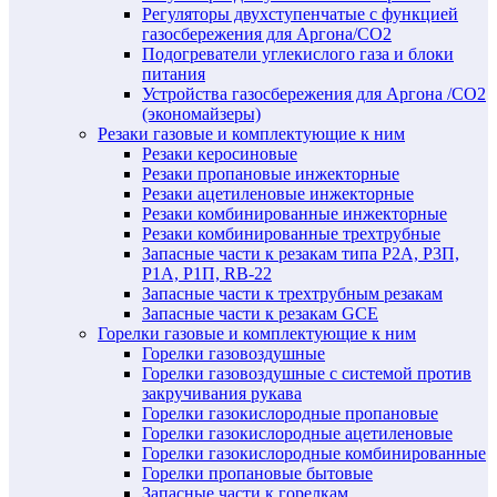
Регуляторы двухступенчатые c функцией
газосбережения для Аргона/СО2
Подогреватели углекислого газа и блоки
питания
Устройства газосбережения для Аргона /СО2
(экономайзеры)
Резаки газовые и комплектующие к ним
Резаки керосиновые
Резаки пропановые инжекторные
Резаки ацетиленовые инжекторные
Резаки комбинированные инжекторные
Резаки комбинированные трехтрубные
Запасные части к резакам типа Р2А, Р3П,
Р1А, Р1П, RB-22
Запасные части к трехтрубным резакам
Запасные части к резакам GCE
Горелки газовые и комплектующие к ним
Горелки газовоздушные
Горелки газовоздушные с системой против
закручивания рукава
Горелки газокислородные пропановые
Горелки газокислородные ацетиленовые
Горелки газокислородные комбинированные
Горелки пропановые бытовые
Запасные части к горелкам