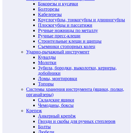
Бокорезы и кусачки
Болторезы
Кабелерезы
Круглогубцы, тонкогубцы и длинногубцы
Плоскогубцы и пассатижи
Ручные ножницы по металлу
Ручные пресс-клещи
Строительные клещи и щипцы
Съемники стопорных колец
Ударно-рычажный инструмент
Кувалды
Молотки
Зубила, бородки, выколотки, кернеры,
добойники
Ломы, монтировки
Топоры
Системы хранения инструмента (ящики, полки,
органайзеры)
Складские ящики
Чемоданы, боксы
Крепеж
Анкерный крепёж
Гвозди и скобы для ручных степлеров
Болты
Дюбели