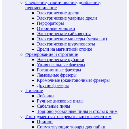
Сверление, завинчивание, долбление,
перемешивание
Электрические дрели
Электрические ударные дрели
Перфораторы
Отбойные молотки
Электрические гайковерты
Электрические миксеры (мешалки)
Электрические шуруповерты
Дрели на магнитной стойке
Фрезерование и строгание
Электрические рубанки
Универсальные фрезеры
Ротационные фрезеры
Ламельные фрезеры
Кромочные (окантовочные) фрезеры
Другие фрезеры
Пиление
Лобзики
Ручные дисковые пилы
Сабельные пилы
Торцово-усовочные пилы и столы к ним
Инструменты с нагревательным элементом
Припои
Сопутствующие товары для пайки