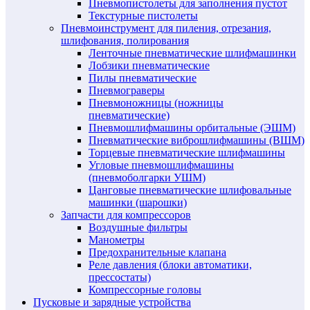
Пневмопистолеты для заполнения пустот
Текстурные пистолеты
Пневмоинструмент для пиления, отрезания,
шлифования, полирования
Ленточные пневматические шлифмашинки
Лобзики пневматические
Пилы пневматические
Пневмограверы
Пневмоножницы (ножницы
пневматические)
Пневмошлифмашины орбитальные (ЭШМ)
Пневматические виброшлифмашины (ВШМ)
Торцевые пневматические шлифмашины
Угловые пневмошлифмашины
(пневмоболгарки УШМ)
Цанговые пневматические шлифовальные
машинки (шарошки)
Запчасти для компрессоров
Воздушные фильтры
Манометры
Предохранительные клапана
Реле давления (блоки автоматики,
прессостаты)
Компрессорные головы
Пусковые и зарядные устройства