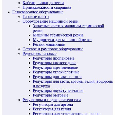
Кабели, вилки, розетки
Принадлежности сварщика
Газосварочное оборудование
Газовые плиты
Оборудование машинной резки
Запасные части к машинам термической
резки
Машины термической резки
Мундштуки для машинной резки
Резаки машинные
Сетевое и рамповое оборудование
Редукторы газовые
Редукторы пропановые
Редукторы кислородные
Редукторы ацетиленовые
Редукторы углекислотные
Редукторы для закиси азота
Редукторы для азота, аргона, гелия, водорода
и воздуха
Редукторы двухступенчатые
Редукторы бытовые
Регуляторы и подогреватели газа
Регуляторы для аргона
Регуляторы для гелия
Регуляторы для углекислоты и аргона