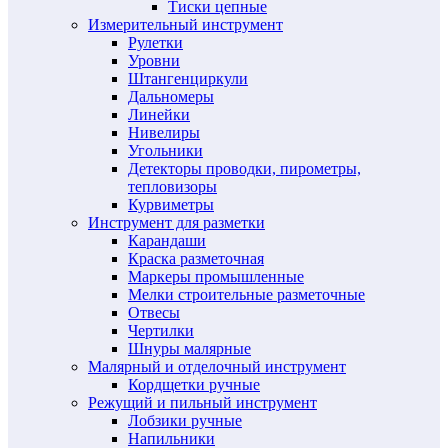
Тиски цепные
Измерительный инструмент
Рулетки
Уровни
Штангенциркули
Дальномеры
Линейки
Нивелиры
Угольники
Детекторы проводки, пирометры,
тепловизоры
Курвиметры
Инструмент для разметки
Карандаши
Краска разметочная
Маркеры промышленные
Мелки строительные разметочные
Отвесы
Чертилки
Шнуры малярные
Малярный и отделочный инструмент
Кордщетки ручные
Режущий и пильный инструмент
Лобзики ручные
Напильники