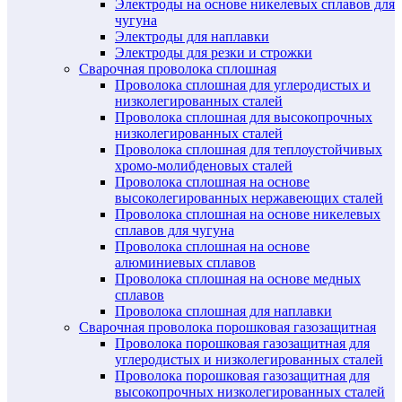
Электроды на основе никелевых сплавов для
чугуна
Электроды для наплавки
Электроды для резки и строжки
Сварочная проволока сплошная
Проволока сплошная для углеродистых и
низколегированных сталей
Проволока сплошная для высокопрочных
низколегированных сталей
Проволока сплошная для теплоустойчивых
хромо-молибденовых сталей
Проволока сплошная на основе
высоколегированных нержавеющих сталей
Проволока сплошная на основе никелевых
сплавов для чугуна
Проволока сплошная на основе
алюминиевых сплавов
Проволока сплошная на основе медных
сплавов
Проволока сплошная для наплавки
Сварочная проволока порошковая газозащитная
Проволока порошковая газозащитная для
углеродистых и низколегированных сталей
Проволока порошковая газозащитная для
высокопрочных низколегированных сталей