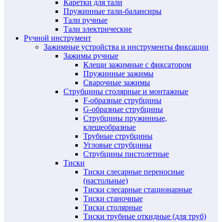
Каретки для тали
Пружинные тали-балансиры
Тали ручные
Тали электрические
Ручной инструмент
Зажимные устройства и инструменты фиксации
Зажимы ручные
Клещи зажимные с фиксатором
Пружинные зажимы
Сварочные зажимы
Струбцины столярные и монтажные
F-образные струбцины
G-образные струбцины
Струбцины пружинные,
клещеобразные
Трубные струбцины
Угловые струбцины
Струбцины пистолетные
Тиски
Тиски слесарные переносные
(настольные)
Тиски слесарные стационарные
Тиски станочные
Тиски столярные
Тиски трубные откидные (для труб)