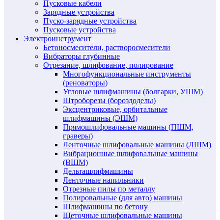
Пусковые кабели
Зарядные устройства
Пуско-зарядные устройства
Пусковые устройства
Электроинструмент
Бетоносмесители, растворосмесители
Вибраторы глубинные
Отрезание, шлифование, полирование
Многофункциональные инструменты
(реноваторы)
Угловые шлифмашины (болгарки, УШМ)
Штроборезы (бороздоделы)
Эксцентриковые, орбитальные
шлифмашины (ЭШМ)
Прямошлифовальные машины (ПШМ,
граверы)
Ленточные шлифовальные машины (ЛШМ)
Вибрационные шлифовальные машины
(ВШМ)
Дельташлифмашины
Ленточные напильники
Отрезные пилы по металлу
Полировальные (для авто) машины
Шлифмашины по бетону
Щеточные шлифовальные машины