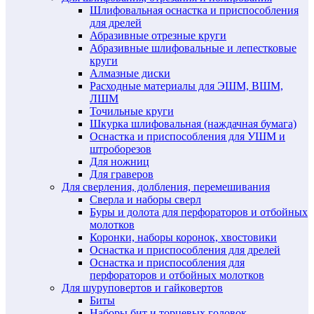
Шлифовальная оснастка и приспособления
для дрелей
Абразивные отрезные круги
Абразивные шлифовальные и лепестковые
круги
Алмазные диски
Расходные материалы для ЭШМ, ВШМ,
ЛШМ
Точильные круги
Шкурка шлифовальная (наждачная бумага)
Оснастка и приспособления для УШМ и
штроборезов
Для ножниц
Для граверов
Для сверления, долбления, перемешивания
Сверла и наборы сверл
Буры и долота для перфораторов и отбойных
молотков
Коронки, наборы коронок, хвостовики
Оснастка и приспособления для дрелей
Оснастка и приспособления для
перфораторов и отбойных молотков
Для шуруповертов и гайковертов
Биты
Наборы бит и торцевых головок