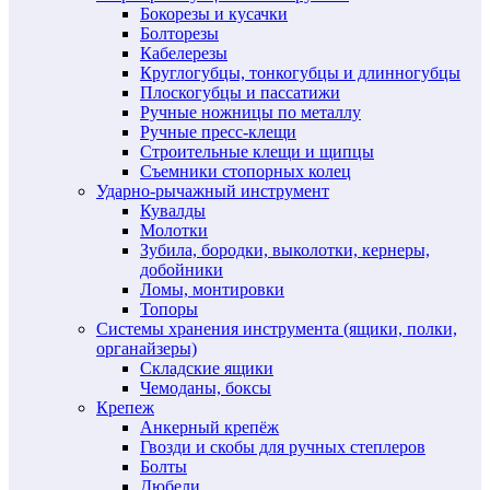
Бокорезы и кусачки
Болторезы
Кабелерезы
Круглогубцы, тонкогубцы и длинногубцы
Плоскогубцы и пассатижи
Ручные ножницы по металлу
Ручные пресс-клещи
Строительные клещи и щипцы
Съемники стопорных колец
Ударно-рычажный инструмент
Кувалды
Молотки
Зубила, бородки, выколотки, кернеры,
добойники
Ломы, монтировки
Топоры
Системы хранения инструмента (ящики, полки,
органайзеры)
Складские ящики
Чемоданы, боксы
Крепеж
Анкерный крепёж
Гвозди и скобы для ручных степлеров
Болты
Дюбели