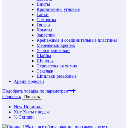
Винты
Кронштейны угловые
Гайки
Саморезы
Гвозди
Хомуты
Заклепки
Крепежные и соединительные пластины
Мебельный крепеж
Угол крепежный
Шайбы
Шурупы
Строительная химия
Такелаж
Шпильки резьбовые
Архив моделей
Подобрать товары по параметрам
Сбросить
Показать
New
Новинки
Хит
Хиты продаж
%
Скидки