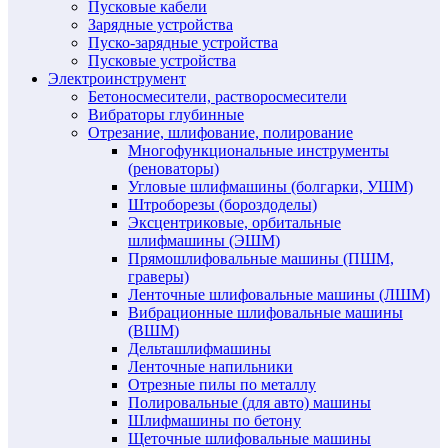
Пусковые кабели
Зарядные устройства
Пуско-зарядные устройства
Пусковые устройства
Электроинструмент
Бетоносмесители, растворосмесители
Вибраторы глубинные
Отрезание, шлифование, полирование
Многофункциональные инструменты
(реноваторы)
Угловые шлифмашины (болгарки, УШМ)
Штроборезы (бороздоделы)
Эксцентриковые, орбитальные
шлифмашины (ЭШМ)
Прямошлифовальные машины (ПШМ,
граверы)
Ленточные шлифовальные машины (ЛШМ)
Вибрационные шлифовальные машины
(ВШМ)
Дельташлифмашины
Ленточные напильники
Отрезные пилы по металлу
Полировальные (для авто) машины
Шлифмашины по бетону
Щеточные шлифовальные машины