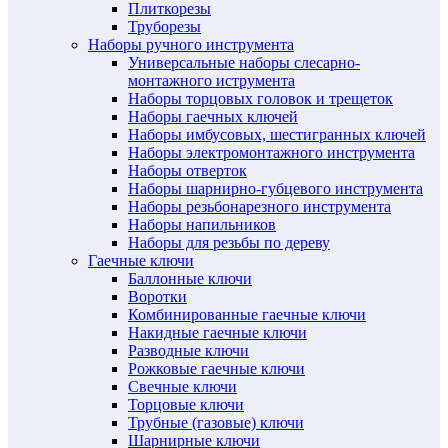
Плиткорезы
Труборезы
Наборы ручного инструмента
Универсальные наборы слесарно-
монтажного иструмента
Наборы торцовых головок и трещеток
Наборы гаечных ключей
Наборы имбусовых, шестигранных ключей
Наборы электромонтажного инструмента
Наборы отверток
Наборы шарнирно-губцевого инструмента
Наборы резьбонарезного инструмента
Наборы напильников
Наборы для резьбы по дереву
Гаечные ключи
Баллонные ключи
Воротки
Комбинированные гаечные ключи
Накидные гаечные ключи
Разводные ключи
Рожковые гаечные ключи
Свечные ключи
Торцовые ключи
Трубные (газовые) ключи
Шарнирные ключи