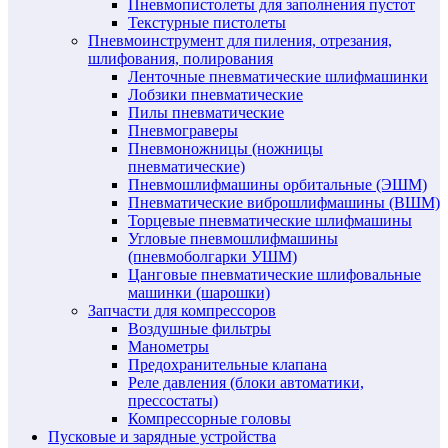
Пневмопистолеты для заполнения пустот
Текстурные пистолеты
Пневмоинструмент для пиления, отрезания,
шлифования, полирования
Ленточные пневматические шлифмашинки
Лобзики пневматические
Пилы пневматические
Пневмограверы
Пневмоножницы (ножницы
пневматические)
Пневмошлифмашины орбитальные (ЭШМ)
Пневматические виброшлифмашины (ВШМ)
Торцевые пневматические шлифмашины
Угловые пневмошлифмашины
(пневмоболгарки УШМ)
Цанговые пневматические шлифовальные
машинки (шарошки)
Запчасти для компрессоров
Воздушные фильтры
Манометры
Предохранительные клапана
Реле давления (блоки автоматики,
прессостаты)
Компрессорные головы
Пусковые и зарядные устройства