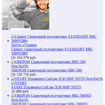
Хит
%
Сварог Сварочный полуавтомат STANDART MIG
500(N388)
От
314 270
руб.
New
Хит
%
ОБЕРОН Сварочный полуавтомат MIG 500
От
150 710
руб.
New
Хит
%
START Плазморез CutLine X50 NHF 5ST55
35 400
руб.
New
Хит
%
ОБЕРОН Сварочный полуавтомат MIG 500HD