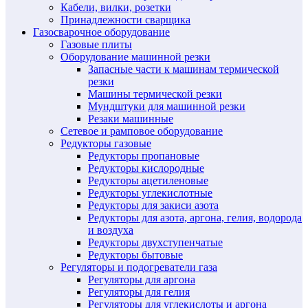
Кабели, вилки, розетки
Принадлежности сварщика
Газосварочное оборудование
Газовые плиты
Оборудование машинной резки
Запасные части к машинам термической
резки
Машины термической резки
Мундштуки для машинной резки
Резаки машинные
Сетевое и рамповое оборудование
Редукторы газовые
Редукторы пропановые
Редукторы кислородные
Редукторы ацетиленовые
Редукторы углекислотные
Редукторы для закиси азота
Редукторы для азота, аргона, гелия, водорода
и воздуха
Редукторы двухступенчатые
Редукторы бытовые
Регуляторы и подогреватели газа
Регуляторы для аргона
Регуляторы для гелия
Регуляторы для углекислоты и аргона