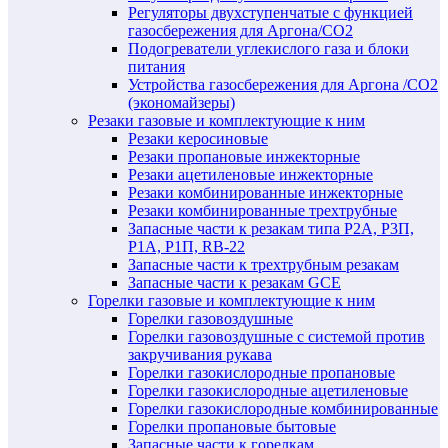
Регуляторы двухступенчатые c функцией
газосбережения для Аргона/СО2
Подогреватели углекислого газа и блоки
питания
Устройства газосбережения для Аргона /СО2
(экономайзеры)
Резаки газовые и комплектующие к ним
Резаки керосиновые
Резаки пропановые инжекторные
Резаки ацетиленовые инжекторные
Резаки комбинированные инжекторные
Резаки комбинированные трехтрубные
Запасные части к резакам типа Р2А, Р3П,
Р1А, Р1П, RB-22
Запасные части к трехтрубным резакам
Запасные части к резакам GCE
Горелки газовые и комплектующие к ним
Горелки газовоздушные
Горелки газовоздушные с системой против
закручивания рукава
Горелки газокислородные пропановые
Горелки газокислородные ацетиленовые
Горелки газокислородные комбинированные
Горелки пропановые бытовые
Запасные части к горелкам