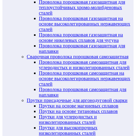
Проволока порошковая газозащитная для
теплоустойчивых хромо-молибденовых
сталей
Проволока порошковая газозащитная на
основе высоколегированных нержавеющих
сталей
Проволока порошковая газозащитная на
основе никелевых сплавов для чугуна
Проволока порошковая газозащитная для
наплавки
Сварочная проволока порошковая самозащитная
Проволока порошковая самозащитная для
углеродистых и низколегированных сталей
Проволока порошковая самозащитная на
основе высоколегированных нержавеющих
сталей
Проволока порошковая самозащитная для
наплавки
Прутки присадочные для аргонодуговой сварки
Прутки на основе магниевых сплавов
Прутки на основе титановых сплавов
Прутки для углеродистых и
низколегированных сталей
Прутки для высокопрочных
низколегированных сталей