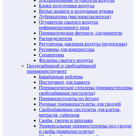
Адсорбционные осушители воздуха
Блоки подготовки воздуха
Витые шланги и воздушные рукава
Лубрикаторы (маслораспылители)
Осушители сжатого воздуха
рефрижераторного типа
Пневматические фитинги, соединители
Распределители
Регуляторы давления воздуха (редукторы)
Ресиверы для компрессора
Сепараторы
Фильтры сжатого воздуха
Гвоздезабивной и скобозабивной
пневмоинструмент
Барабанные нейлеры
Инструмент для паркета
Пневматические степлеры (пневмостеплеры,
скобозабивные пистолеты)
Пневмопистолеты по бетону
Реечные пневмопистолеты для гвоздей
Скобообжимное пистолеты для клеток,
матрасов, габионов
Скобы, гвозди и шпильки
Универсальные пневмостеплеры под гвозди
и скобы (комбопистолеты)