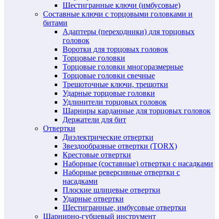
Шестигранные ключи (имбусовые)
Составные ключи с торцовыми головками и
битами
Адаптеры (переходники) для торцовых
головок
Воротки для торцовых головок
Торцовые головки
Торцовые головки многоразмерные
Торцовые головки свечные
Трещоточные ключи, трещотки
Ударные торцовые головки
Удлинители торцовых головок
Шарниры карданные для торцовых головок
Держатели для бит
Отвертки
Диэлектрические отвертки
Звездообразные отвертки (TORX)
Крестовые отвертки
Наборные (составные) отвертки с насадками
Наборные реверсивные отвертки с
насадками
Плоские шлицевые отвертки
Ударные отвертки
Шестигранные, имбусовые отвертки
Шарнирно-губцевый инструмент