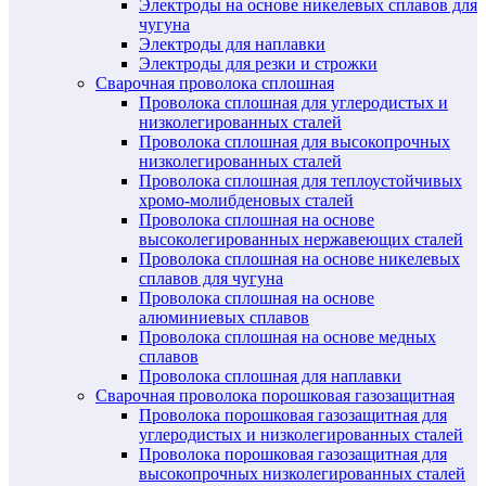
Электроды на основе никелевых сплавов для
чугуна
Электроды для наплавки
Электроды для резки и строжки
Сварочная проволока сплошная
Проволока сплошная для углеродистых и
низколегированных сталей
Проволока сплошная для высокопрочных
низколегированных сталей
Проволока сплошная для теплоустойчивых
хромо-молибденовых сталей
Проволока сплошная на основе
высоколегированных нержавеющих сталей
Проволока сплошная на основе никелевых
сплавов для чугуна
Проволока сплошная на основе
алюминиевых сплавов
Проволока сплошная на основе медных
сплавов
Проволока сплошная для наплавки
Сварочная проволока порошковая газозащитная
Проволока порошковая газозащитная для
углеродистых и низколегированных сталей
Проволока порошковая газозащитная для
высокопрочных низколегированных сталей