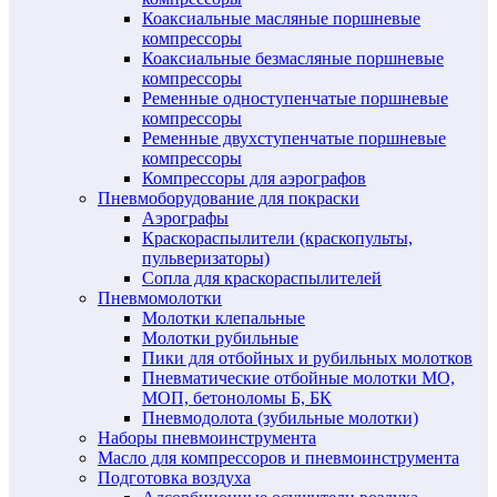
Коаксиальные масляные поршневые
компрессоры
Коаксиальные безмасляные поршневые
компрессоры
Ременные одноступенчатые поршневые
компрессоры
Ременные двухступенчатые поршневые
компрессоры
Компрессоры для аэрографов
Пневмоборудование для покраски
Аэрографы
Краскораспылители (краскопульты,
пульверизаторы)
Сопла для краскораспылителей
Пневмомолотки
Молотки клепальные
Молотки рубильные
Пики для отбойных и рубильных молотков
Пневматические отбойные молотки МО,
МОП, бетоноломы Б, БК
Пневмодолота (зубильные молотки)
Наборы пневмоинструмента
Масло для компрессоров и пневмоинструмента
Подготовка воздуха