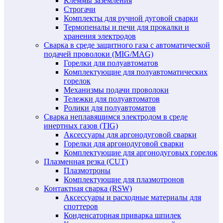
Клеммы заземления
Строгачи
Комплекты для ручной дуговой сварки
Термопеналы и печи для прокалки и
хранения электродов
Сварка в среде защитного газа с автоматической
подачей проволоки (MIG/MAG)
Горелки для полуавтоматов
Комплектующие для полуавтоматических
горелок
Механизмы подачи проволоки
Тележки для полуавтоматов
Ролики для полуавтоматов
Сварка неплавящимся электродом в среде
инертных газов (TIG)
Аксессуары для аргонодуговой сварки
Горелки для аргонодуговой сварки
Комплектующие для аргонодуговых горелок
Плазменная резка (CUT)
Плазмотроны
Комплектующие для плазмотронов
Контактная сварка (RSW)
Аксессуары и расходные материалы для
споттеров
Конденсаторная приварка шпилек