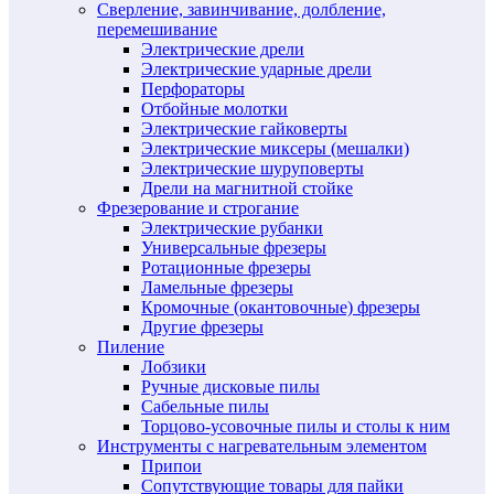
Сверление, завинчивание, долбление,
перемешивание
Электрические дрели
Электрические ударные дрели
Перфораторы
Отбойные молотки
Электрические гайковерты
Электрические миксеры (мешалки)
Электрические шуруповерты
Дрели на магнитной стойке
Фрезерование и строгание
Электрические рубанки
Универсальные фрезеры
Ротационные фрезеры
Ламельные фрезеры
Кромочные (окантовочные) фрезеры
Другие фрезеры
Пиление
Лобзики
Ручные дисковые пилы
Сабельные пилы
Торцово-усовочные пилы и столы к ним
Инструменты с нагревательным элементом
Припои
Сопутствующие товары для пайки