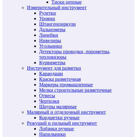
Тиски цепные
Измерительный инструмент
Рулетки
Уровни
Штангенциркули
Дальномеры
Линейки
Нивелиры
Угольники
Детекторы проводки, пирометры,
тепловизоры
Курвиметры
Инструмент для разметки
Карандаши
Краска разметочная
Маркеры промышленные
Мелки строительные разметочные
Отвесы
Чертилки
Шнуры малярные
Малярный и отделочный инструмент
Кордщетки ручные
Режущий и пильный инструмент
Лобзики ручные
Напильники