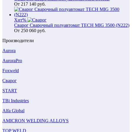
От
217 140
руб.
Хит
%
Сварог Сварочный полуавтомат TECH MIG 3500 (N222)
От
250 060
руб.
Производители
Aurora
AuroraPro
Foxweld
Сварог
START
TBi Industries
Alfa Global
AMICRON WELDING ALLOYS
TOP WELD