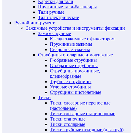
Каретки для тали
Пружинные тали-балансиры
Тали ручные
Тали электрические
Ручной инструмент
Зажимные устройства и инструменты фиксации
Зажимы ручные
Клещи зажимные с фиксатором
Пружинные зажимы
Сварочные зажимы
Струбцины столярные и монтажные
F-образные струбцины
G-образные струбцины
Струбцины пружинные,
клещеобразные
Трубные струбцины
Угловые струбцины
Струбцины пистолетные
Тиски
Тиски слесарные переносные
(настольные)
Тиски слесарные стационарные
Тиски станочные
Тиски столярные
Тиски трубные откидные (для труб)