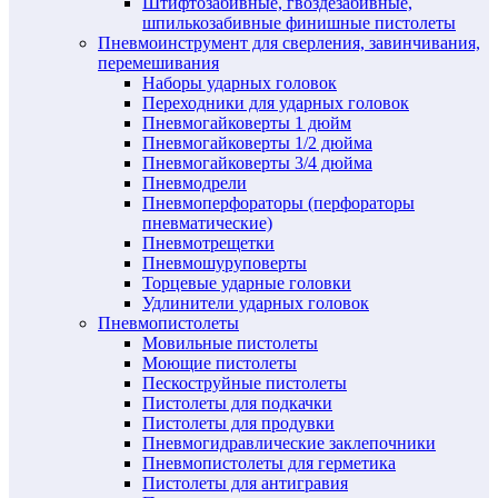
Штифтозабивные, гвоздезабивные,
шпилькозабивные финишные пистолеты
Пневмоинструмент для сверления, завинчивания,
перемешивания
Наборы ударных головок
Переходники для ударных головок
Пневмогайковерты 1 дюйм
Пневмогайковерты 1/2 дюйма
Пневмогайковерты 3/4 дюйма
Пневмодрели
Пневмоперфораторы (перфораторы
пневматические)
Пневмотрещетки
Пневмошуруповерты
Торцевые ударные головки
Удлинители ударных головок
Пневмопистолеты
Мовильные пистолеты
Моющие пистолеты
Пескоструйные пистолеты
Пистолеты для подкачки
Пистолеты для продувки
Пневмогидравлические заклепочники
Пневмопистолеты для герметика
Пистолеты для антигравия