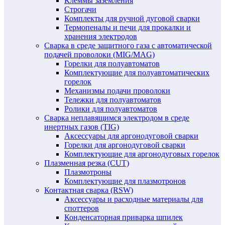
Клеммы заземления
Строгачи
Комплекты для ручной дуговой сварки
Термопеналы и печи для прокалки и
хранения электродов
Сварка в среде защитного газа с автоматической
подачей проволоки (MIG/MAG)
Горелки для полуавтоматов
Комплектующие для полуавтоматических
горелок
Механизмы подачи проволоки
Тележки для полуавтоматов
Ролики для полуавтоматов
Сварка неплавящимся электродом в среде
инертных газов (TIG)
Аксессуары для аргонодуговой сварки
Горелки для аргонодуговой сварки
Комплектующие для аргонодуговых горелок
Плазменная резка (CUT)
Плазмотроны
Комплектующие для плазмотронов
Контактная сварка (RSW)
Аксессуары и расходные материалы для
споттеров
Конденсаторная приварка шпилек