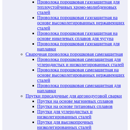
Проволока порошковая газозащитная для
теплоустойчивых хромо-молибденовых
сталей
Проволока порошковая газозащитная на
основе высоколегированных нержавеющих
сталей
Проволока порошковая газозащитная на
основе никелевых сплавов для чугуна
Проволока порошковая газозащитная для
наплавки
Сварочная проволока порошковая самозащитная
Проволока порошковая самозащитная для
углеродистых и низколегированных сталей
Проволока порошковая самозащитная на
основе высоколегированных нержавеющих
сталей
Проволока порошковая самозащитная для
наплавки
Прутки присадочные для аргонодуговой сварки
Прутки на основе магниевых сплавов
Прутки на основе титановых сплавов
Прутки для углеродистых и
низколегированных сталей
Прутки для высокопрочных
низколегированных сталей