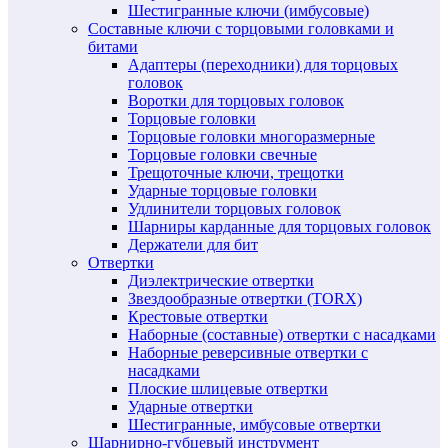
Шестигранные ключи (имбусовые)
Составные ключи с торцовыми головками и
битами
Адаптеры (переходники) для торцовых
головок
Воротки для торцовых головок
Торцовые головки
Торцовые головки многоразмерные
Торцовые головки свечные
Трещоточные ключи, трещотки
Ударные торцовые головки
Удлинители торцовых головок
Шарниры карданные для торцовых головок
Держатели для бит
Отвертки
Диэлектрические отвертки
Звездообразные отвертки (TORX)
Крестовые отвертки
Наборные (составные) отвертки с насадками
Наборные реверсивные отвертки с
насадками
Плоские шлицевые отвертки
Ударные отвертки
Шестигранные, имбусовые отвертки
Шарнирно-губцевый инструмент