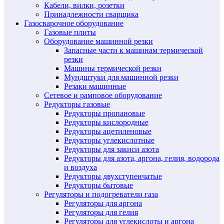
Кабели, вилки, розетки
Принадлежности сварщика
Газосварочное оборудование
Газовые плиты
Оборудование машинной резки
Запасные части к машинам термической
резки
Машины термической резки
Мундштуки для машинной резки
Резаки машинные
Сетевое и рамповое оборудование
Редукторы газовые
Редукторы пропановые
Редукторы кислородные
Редукторы ацетиленовые
Редукторы углекислотные
Редукторы для закиси азота
Редукторы для азота, аргона, гелия, водорода
и воздуха
Редукторы двухступенчатые
Редукторы бытовые
Регуляторы и подогреватели газа
Регуляторы для аргона
Регуляторы для гелия
Регуляторы для углекислоты и аргона