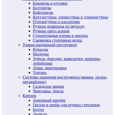
Бокорезы и кусачки
Болторезы
Кабелерезы
Круглогубцы, тонкогубцы и длинногубцы
Плоскогубцы и пассатижи
Ручные ножницы по металлу
Ручные пресс-клещи
Строительные клещи и щипцы
Съемники стопорных колец
Ударно-рычажный инструмент
Кувалды
Молотки
Зубила, бородки, выколотки, кернеры,
добойники
Ломы, монтировки
Топоры
Системы хранения инструмента (ящики, полки,
органайзеры)
Складские ящики
Чемоданы, боксы
Крепеж
Анкерный крепёж
Гвозди и скобы для ручных степлеров
Болты
Дюбели