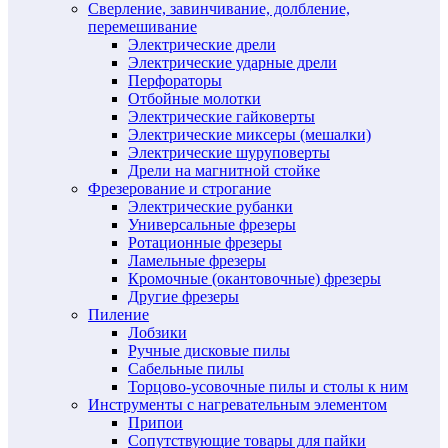
Сверление, завинчивание, долбление,
перемешивание
Электрические дрели
Электрические ударные дрели
Перфораторы
Отбойные молотки
Электрические гайковерты
Электрические миксеры (мешалки)
Электрические шуруповерты
Дрели на магнитной стойке
Фрезерование и строгание
Электрические рубанки
Универсальные фрезеры
Ротационные фрезеры
Ламельные фрезеры
Кромочные (окантовочные) фрезеры
Другие фрезеры
Пиление
Лобзики
Ручные дисковые пилы
Сабельные пилы
Торцово-усовочные пилы и столы к ним
Инструменты с нагревательным элементом
Припои
Сопутствующие товары для пайки