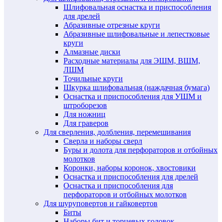
Шлифовальная оснастка и приспособления
для дрелей
Абразивные отрезные круги
Абразивные шлифовальные и лепестковые
круги
Алмазные диски
Расходные материалы для ЭШМ, ВШМ,
ЛШМ
Точильные круги
Шкурка шлифовальная (наждачная бумага)
Оснастка и приспособления для УШМ и
штроборезов
Для ножниц
Для граверов
Для сверления, долбления, перемешивания
Сверла и наборы сверл
Буры и долота для перфораторов и отбойных
молотков
Коронки, наборы коронок, хвостовики
Оснастка и приспособления для дрелей
Оснастка и приспособления для
перфораторов и отбойных молотков
Для шуруповертов и гайковертов
Биты
Наборы бит и торцевых головок