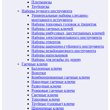
Плиткорезы
Труборезы
Наборы ручного инструмента
Универсальные наборы слесарно-
монтажного иструмента
Наборы торцовых головок и трещеток
Наборы гаечных ключей
Наборы имбусовых, шестигранных ключей
Наборы электромонтажного инструмента
Наборы отверток
Наборы шарнирно-губцевого инструмента
Наборы резьбонарезного инструмента
Наборы напильников
Наборы для резьбы по дереву
Гаечные ключи
Баллонные ключи
Воротки
Комбинированные гаечные ключи
Накидные гаечные ключи
Разводные ключи
Рожковые гаечные ключи
Свечные ключи
Торцовые ключи
Трубные (газовые) ключи
Шарнирные ключи