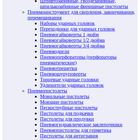
Штифтозабивные, гвоздезабивные,
шпилькозабивные финишные пистолеты
Пневмоинструмент для сверления, завинчивания,
перемешивания
Наборы ударных головок
Переходники для ударных головок
Пневмогайковерты 1 дюйм
Пневмогайковерты 1/2 дюйма
Пневмогайковерты 3/4 дюйма
Пневмодрели
Пневмоперфораторы (перфораторы
пневматические)
Пневмотрещетки
Пневмошуруповерты
Торцевые ударные головки
Удлинители ударных головок
Пневмопистолеты
Мовильные пистолеты
Моющие пистолеты
Пескоструйные пистолеты
Пистолеты для подкачки
Пистолеты для продувки
Пневмогидравлические заклепочники
Пневмопистолеты для герметика
Пистолеты для антигравия