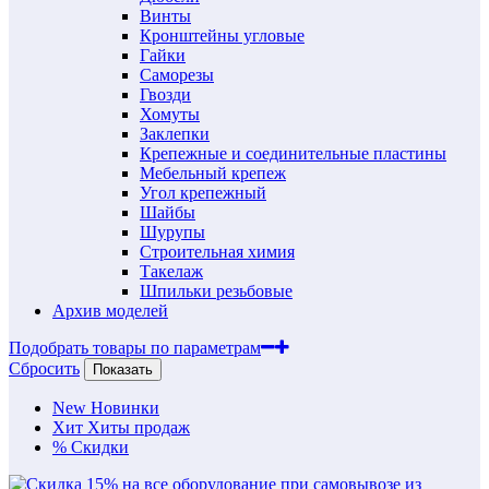
Винты
Кронштейны угловые
Гайки
Саморезы
Гвозди
Хомуты
Заклепки
Крепежные и соединительные пластины
Мебельный крепеж
Угол крепежный
Шайбы
Шурупы
Строительная химия
Такелаж
Шпильки резьбовые
Архив моделей
Подобрать товары по параметрам
Сбросить
Показать
New
Новинки
Хит
Хиты продаж
%
Скидки