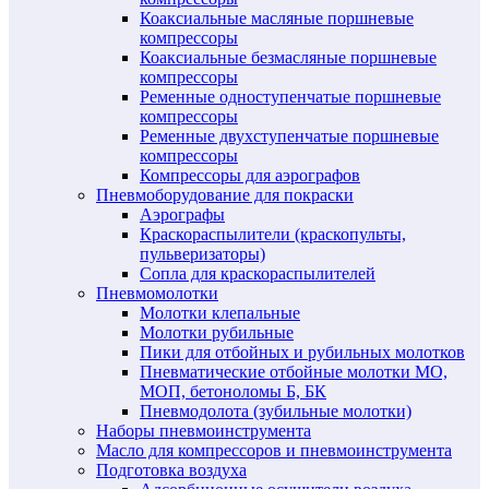
Коаксиальные масляные поршневые
компрессоры
Коаксиальные безмасляные поршневые
компрессоры
Ременные одноступенчатые поршневые
компрессоры
Ременные двухступенчатые поршневые
компрессоры
Компрессоры для аэрографов
Пневмоборудование для покраски
Аэрографы
Краскораспылители (краскопульты,
пульверизаторы)
Сопла для краскораспылителей
Пневмомолотки
Молотки клепальные
Молотки рубильные
Пики для отбойных и рубильных молотков
Пневматические отбойные молотки МО,
МОП, бетоноломы Б, БК
Пневмодолота (зубильные молотки)
Наборы пневмоинструмента
Масло для компрессоров и пневмоинструмента
Подготовка воздуха