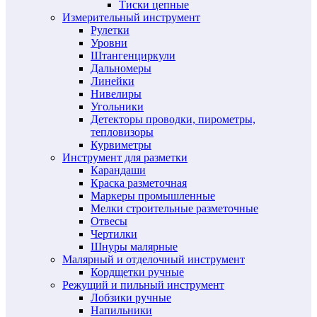
Тиски цепные
Измерительный инструмент
Рулетки
Уровни
Штангенциркули
Дальномеры
Линейки
Нивелиры
Угольники
Детекторы проводки, пирометры,
тепловизоры
Курвиметры
Инструмент для разметки
Карандаши
Краска разметочная
Маркеры промышленные
Мелки строительные разметочные
Отвесы
Чертилки
Шнуры малярные
Малярный и отделочный инструмент
Кордщетки ручные
Режущий и пильный инструмент
Лобзики ручные
Напильники