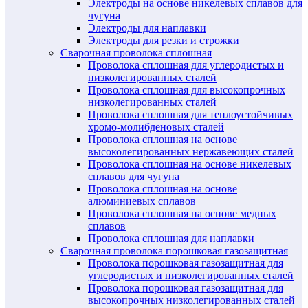
Электроды на основе никелевых сплавов для
чугуна
Электроды для наплавки
Электроды для резки и строжки
Сварочная проволока сплошная
Проволока сплошная для углеродистых и
низколегированных сталей
Проволока сплошная для высокопрочных
низколегированных сталей
Проволока сплошная для теплоустойчивых
хромо-молибденовых сталей
Проволока сплошная на основе
высоколегированных нержавеющих сталей
Проволока сплошная на основе никелевых
сплавов для чугуна
Проволока сплошная на основе
алюминиевых сплавов
Проволока сплошная на основе медных
сплавов
Проволока сплошная для наплавки
Сварочная проволока порошковая газозащитная
Проволока порошковая газозащитная для
углеродистых и низколегированных сталей
Проволока порошковая газозащитная для
высокопрочных низколегированных сталей