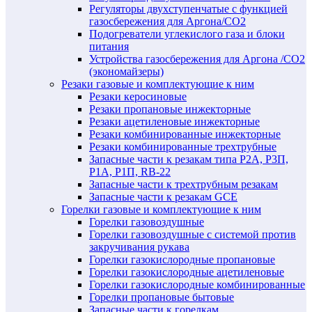
Регуляторы двухступенчатые c функцией
газосбережения для Аргона/СО2
Подогреватели углекислого газа и блоки
питания
Устройства газосбережения для Аргона /СО2
(экономайзеры)
Резаки газовые и комплектующие к ним
Резаки керосиновые
Резаки пропановые инжекторные
Резаки ацетиленовые инжекторные
Резаки комбинированные инжекторные
Резаки комбинированные трехтрубные
Запасные части к резакам типа Р2А, Р3П,
Р1А, Р1П, RB-22
Запасные части к трехтрубным резакам
Запасные части к резакам GCE
Горелки газовые и комплектующие к ним
Горелки газовоздушные
Горелки газовоздушные с системой против
закручивания рукава
Горелки газокислородные пропановые
Горелки газокислородные ацетиленовые
Горелки газокислородные комбинированные
Горелки пропановые бытовые
Запасные части к горелкам