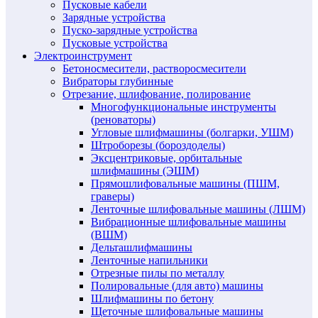
Пусковые кабели
Зарядные устройства
Пуско-зарядные устройства
Пусковые устройства
Электроинструмент
Бетоносмесители, растворосмесители
Вибраторы глубинные
Отрезание, шлифование, полирование
Многофункциональные инструменты
(реноваторы)
Угловые шлифмашины (болгарки, УШМ)
Штроборезы (бороздоделы)
Эксцентриковые, орбитальные
шлифмашины (ЭШМ)
Прямошлифовальные машины (ПШМ,
граверы)
Ленточные шлифовальные машины (ЛШМ)
Вибрационные шлифовальные машины
(ВШМ)
Дельташлифмашины
Ленточные напильники
Отрезные пилы по металлу
Полировальные (для авто) машины
Шлифмашины по бетону
Щеточные шлифовальные машины