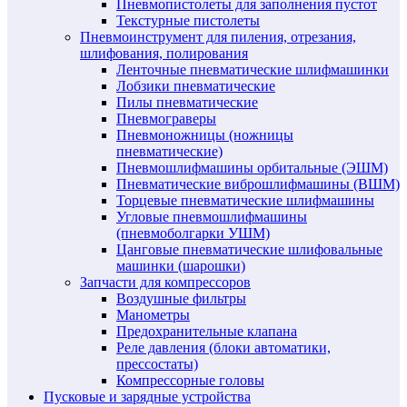
Пневмопистолеты для заполнения пустот
Текстурные пистолеты
Пневмоинструмент для пиления, отрезания,
шлифования, полирования
Ленточные пневматические шлифмашинки
Лобзики пневматические
Пилы пневматические
Пневмограверы
Пневмоножницы (ножницы
пневматические)
Пневмошлифмашины орбитальные (ЭШМ)
Пневматические виброшлифмашины (ВШМ)
Торцевые пневматические шлифмашины
Угловые пневмошлифмашины
(пневмоболгарки УШМ)
Цанговые пневматические шлифовальные
машинки (шарошки)
Запчасти для компрессоров
Воздушные фильтры
Манометры
Предохранительные клапана
Реле давления (блоки автоматики,
прессостаты)
Компрессорные головы
Пусковые и зарядные устройства