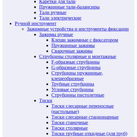
Каретки для тали
Пружинные тали-балансиры
Тали ручные
Тали электрические
Ручной инструмент
Зажимные устройства и инструменты фиксации
Зажимы ручные
Клещи зажимные с фиксатором
Пружинные зажимы
Сварочные зажимы
Струбцины столярные и монтажные
F-образные струбцины
G-образные струбцины
Струбцины пружинные,
клещеобразные
Трубные струбцины
Угловые струбцины
Струбцины пистолетные
Тиски
Тиски слесарные переносные
(настольные)
Тиски слесарные стационарные
Тиски станочные
Тиски столярные
Тиски трубные откидные (для труб)