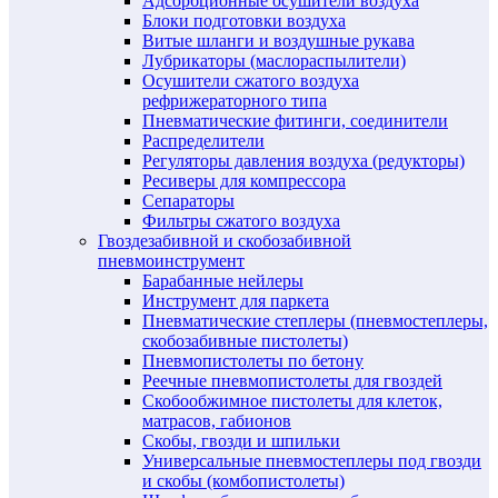
Адсорбционные осушители воздуха
Блоки подготовки воздуха
Витые шланги и воздушные рукава
Лубрикаторы (маслораспылители)
Осушители сжатого воздуха
рефрижераторного типа
Пневматические фитинги, соединители
Распределители
Регуляторы давления воздуха (редукторы)
Ресиверы для компрессора
Сепараторы
Фильтры сжатого воздуха
Гвоздезабивной и скобозабивной
пневмоинструмент
Барабанные нейлеры
Инструмент для паркета
Пневматические степлеры (пневмостеплеры,
скобозабивные пистолеты)
Пневмопистолеты по бетону
Реечные пневмопистолеты для гвоздей
Скобообжимное пистолеты для клеток,
матрасов, габионов
Скобы, гвозди и шпильки
Универсальные пневмостеплеры под гвозди
и скобы (комбопистолеты)