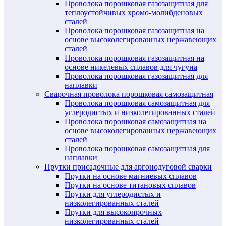
Проволока порошковая газозащитная для
теплоустойчивых хромо-молибденовых
сталей
Проволока порошковая газозащитная на
основе высоколегированных нержавеющих
сталей
Проволока порошковая газозащитная на
основе никелевых сплавов для чугуна
Проволока порошковая газозащитная для
наплавки
Сварочная проволока порошковая самозащитная
Проволока порошковая самозащитная для
углеродистых и низколегированных сталей
Проволока порошковая самозащитная на
основе высоколегированных нержавеющих
сталей
Проволока порошковая самозащитная для
наплавки
Прутки присадочные для аргонодуговой сварки
Прутки на основе магниевых сплавов
Прутки на основе титановых сплавов
Прутки для углеродистых и
низколегированных сталей
Прутки для высокопрочных
низколегированных сталей