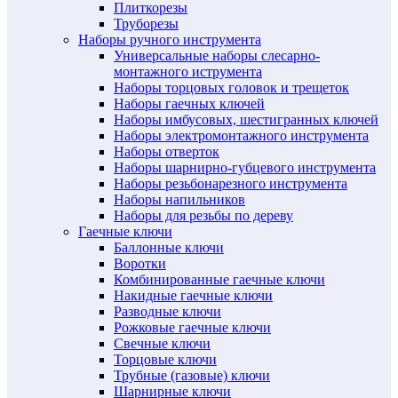
Плиткорезы
Труборезы
Наборы ручного инструмента
Универсальные наборы слесарно-
монтажного иструмента
Наборы торцовых головок и трещеток
Наборы гаечных ключей
Наборы имбусовых, шестигранных ключей
Наборы электромонтажного инструмента
Наборы отверток
Наборы шарнирно-губцевого инструмента
Наборы резьбонарезного инструмента
Наборы напильников
Наборы для резьбы по дереву
Гаечные ключи
Баллонные ключи
Воротки
Комбинированные гаечные ключи
Накидные гаечные ключи
Разводные ключи
Рожковые гаечные ключи
Свечные ключи
Торцовые ключи
Трубные (газовые) ключи
Шарнирные ключи