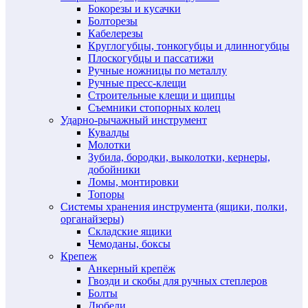
Бокорезы и кусачки
Болторезы
Кабелерезы
Круглогубцы, тонкогубцы и длинногубцы
Плоскогубцы и пассатижи
Ручные ножницы по металлу
Ручные пресс-клещи
Строительные клещи и щипцы
Съемники стопорных колец
Ударно-рычажный инструмент
Кувалды
Молотки
Зубила, бородки, выколотки, кернеры,
добойники
Ломы, монтировки
Топоры
Системы хранения инструмента (ящики, полки,
органайзеры)
Складские ящики
Чемоданы, боксы
Крепеж
Анкерный крепёж
Гвозди и скобы для ручных степлеров
Болты
Дюбели