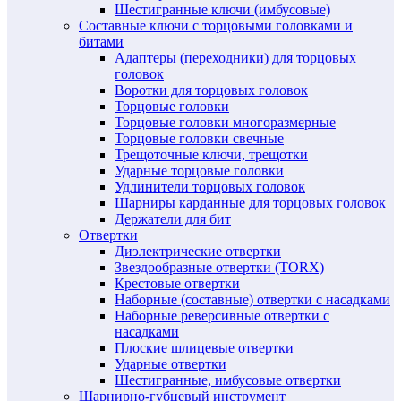
Шестигранные ключи (имбусовые)
Составные ключи с торцовыми головками и
битами
Адаптеры (переходники) для торцовых
головок
Воротки для торцовых головок
Торцовые головки
Торцовые головки многоразмерные
Торцовые головки свечные
Трещоточные ключи, трещотки
Ударные торцовые головки
Удлинители торцовых головок
Шарниры карданные для торцовых головок
Держатели для бит
Отвертки
Диэлектрические отвертки
Звездообразные отвертки (TORX)
Крестовые отвертки
Наборные (составные) отвертки с насадками
Наборные реверсивные отвертки с
насадками
Плоские шлицевые отвертки
Ударные отвертки
Шестигранные, имбусовые отвертки
Шарнирно-губцевый инструмент