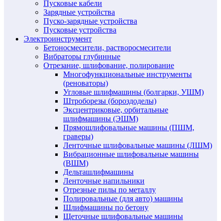
Пусковые кабели
Зарядные устройства
Пуско-зарядные устройства
Пусковые устройства
Электроинструмент
Бетоносмесители, растворосмесители
Вибраторы глубинные
Отрезание, шлифование, полирование
Многофункциональные инструменты
(реноваторы)
Угловые шлифмашины (болгарки, УШМ)
Штроборезы (бороздоделы)
Эксцентриковые, орбитальные
шлифмашины (ЭШМ)
Прямошлифовальные машины (ПШМ,
граверы)
Ленточные шлифовальные машины (ЛШМ)
Вибрационные шлифовальные машины
(ВШМ)
Дельташлифмашины
Ленточные напильники
Отрезные пилы по металлу
Полировальные (для авто) машины
Шлифмашины по бетону
Щеточные шлифовальные машины