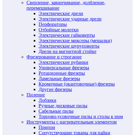
Сверление, завинчивание, долбление,
перемешивание
Электрические дрели
Электрические ударные дрели
Перфораторы
Отбойные молотки
Электрические гайковерты
Электрические миксеры (мешалки)
Электрические шуруповерты
Дрели на магнитной стойке
Фрезерование и строгание
Электрические рубанки
Универсальные фрезеры
Ротационные фрезеры
Ламельные фрезеры
Кромочные (окантовочные) фрезеры
Другие фрезеры
Пиление
Лобзики
Ручные дисковые пилы
Сабельные пилы
Торцово-усовочные пилы и столы к ним
Инструменты с нагревательным элементом
Припои
Сопутствующие товары для пайки