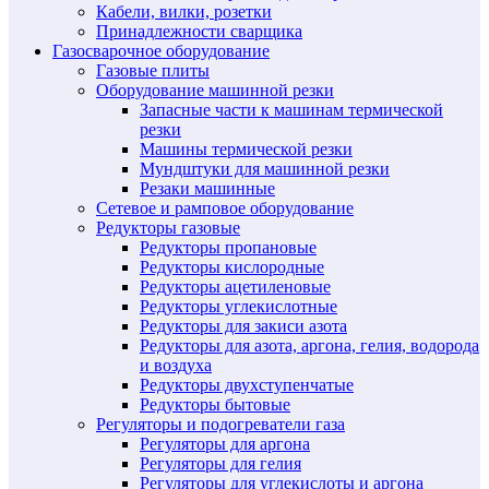
Кабели, вилки, розетки
Принадлежности сварщика
Газосварочное оборудование
Газовые плиты
Оборудование машинной резки
Запасные части к машинам термической
резки
Машины термической резки
Мундштуки для машинной резки
Резаки машинные
Сетевое и рамповое оборудование
Редукторы газовые
Редукторы пропановые
Редукторы кислородные
Редукторы ацетиленовые
Редукторы углекислотные
Редукторы для закиси азота
Редукторы для азота, аргона, гелия, водорода
и воздуха
Редукторы двухступенчатые
Редукторы бытовые
Регуляторы и подогреватели газа
Регуляторы для аргона
Регуляторы для гелия
Регуляторы для углекислоты и аргона