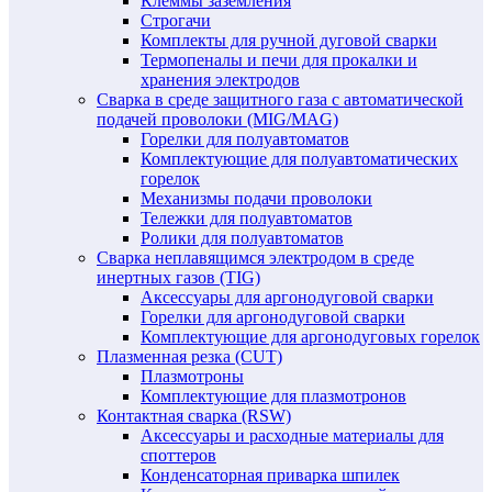
Клеммы заземления
Строгачи
Комплекты для ручной дуговой сварки
Термопеналы и печи для прокалки и
хранения электродов
Сварка в среде защитного газа с автоматической
подачей проволоки (MIG/MAG)
Горелки для полуавтоматов
Комплектующие для полуавтоматических
горелок
Механизмы подачи проволоки
Тележки для полуавтоматов
Ролики для полуавтоматов
Сварка неплавящимся электродом в среде
инертных газов (TIG)
Аксессуары для аргонодуговой сварки
Горелки для аргонодуговой сварки
Комплектующие для аргонодуговых горелок
Плазменная резка (CUT)
Плазмотроны
Комплектующие для плазмотронов
Контактная сварка (RSW)
Аксессуары и расходные материалы для
споттеров
Конденсаторная приварка шпилек