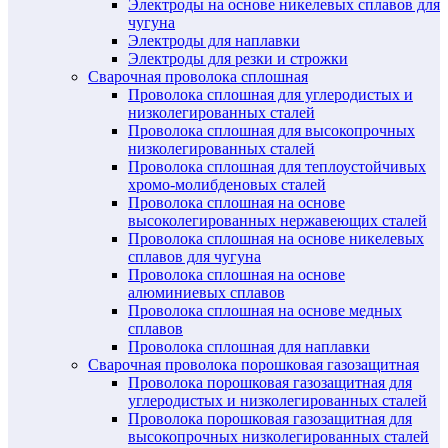
Электроды на основе никелевых сплавов для
чугуна
Электроды для наплавки
Электроды для резки и строжки
Сварочная проволока сплошная
Проволока сплошная для углеродистых и
низколегированных сталей
Проволока сплошная для высокопрочных
низколегированных сталей
Проволока сплошная для теплоустойчивых
хромо-молибденовых сталей
Проволока сплошная на основе
высоколегированных нержавеющих сталей
Проволока сплошная на основе никелевых
сплавов для чугуна
Проволока сплошная на основе
алюминиевых сплавов
Проволока сплошная на основе медных
сплавов
Проволока сплошная для наплавки
Сварочная проволока порошковая газозащитная
Проволока порошковая газозащитная для
углеродистых и низколегированных сталей
Проволока порошковая газозащитная для
высокопрочных низколегированных сталей