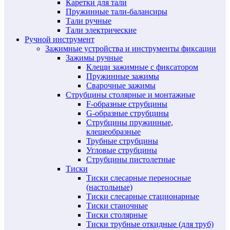
Каретки для тали
Пружинные тали-балансиры
Тали ручные
Тали электрические
Ручной инструмент
Зажимные устройства и инструменты фиксации
Зажимы ручные
Клещи зажимные с фиксатором
Пружинные зажимы
Сварочные зажимы
Струбцины столярные и монтажные
F-образные струбцины
G-образные струбцины
Струбцины пружинные,
клещеобразные
Трубные струбцины
Угловые струбцины
Струбцины пистолетные
Тиски
Тиски слесарные переносные
(настольные)
Тиски слесарные стационарные
Тиски станочные
Тиски столярные
Тиски трубные откидные (для труб)