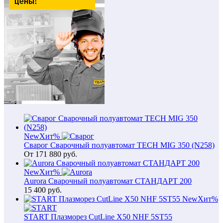
New
Хит
%
Сварог Сварочный полуавтомат TECH MIG 350 (N258)
От
171 880
руб.
New
Хит
%
Aurora Сварочный полуавтомат СТАНДАРТ 200
15 400
руб.
New
Хит
%
START Плазморез CutLine X50 NHF 5ST55