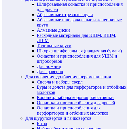
Шлифовальная оснастка и приспособления
для дрелей
Абразивные отрезные круги
Абразивные шлифовальные и лепестковые
круги
Алмазные диски
Расходные материалы для ЭШМ, ВШМ,
ЛШМ
Точильные круги
Шкурка шлифовальная (наждачная бумага)
Оснастка и приспособления для УШМ и
штроборезов
Для ножниц
Для граверов
Для сверления, долбления, перемешивания
Сверла и наборы сверл
Буры и долота для перфораторов и отбойных
молотков
Коронки, наборы коронок, хвостовики
Оснастка и приспособления для дрелей
Оснастка и приспособления для
перфораторов и отбойных молотков
Для шуруповертов и гайковертов
Биты
Наборы бит и торцевых головок