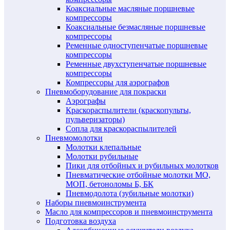
Коаксиальные масляные поршневые
компрессоры
Коаксиальные безмасляные поршневые
компрессоры
Ременные одноступенчатые поршневые
компрессоры
Ременные двухступенчатые поршневые
компрессоры
Компрессоры для аэрографов
Пневмоборудование для покраски
Аэрографы
Краскораспылители (краскопульты,
пульверизаторы)
Сопла для краскораспылителей
Пневмомолотки
Молотки клепальные
Молотки рубильные
Пики для отбойных и рубильных молотков
Пневматические отбойные молотки МО,
МОП, бетоноломы Б, БК
Пневмодолота (зубильные молотки)
Наборы пневмоинструмента
Масло для компрессоров и пневмоинструмента
Подготовка воздуха