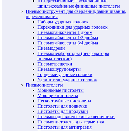
Штифтозабивные, гвоздезабивные,
шпилькозабивные финишные пистолеты
Пневмоинструмент для сверления, завинчивания,
перемешивания
Наборы ударных головок
Переходники для ударных головок
Пневмогайковерты 1 дюйм
Пневмогайковерты 1/2 дюйма
Пневмогайковерты 3/4 дюйма
Пневмодрели
Пневмоперфораторы (перфораторы
пневматические)
Пневмотрещетки
Пневмошуруповерты
Торцевые ударные головки
Удлинители ударных головок
Пневмопистолеты
Мовильные пистолеты
Моющие пистолеты
Пескоструйные пистолеты
Пистолеты для подкачки
Пистолеты для продувки
Пневмогидравлические заклепочники
Пневмопистолеты для герметика
Пистолеты для антигравия