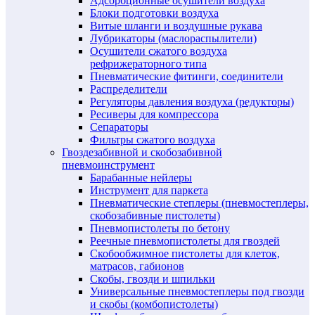
Адсорбционные осушители воздуха
Блоки подготовки воздуха
Витые шланги и воздушные рукава
Лубрикаторы (маслораспылители)
Осушители сжатого воздуха
рефрижераторного типа
Пневматические фитинги, соединители
Распределители
Регуляторы давления воздуха (редукторы)
Ресиверы для компрессора
Сепараторы
Фильтры сжатого воздуха
Гвоздезабивной и скобозабивной
пневмоинструмент
Барабанные нейлеры
Инструмент для паркета
Пневматические степлеры (пневмостеплеры,
скобозабивные пистолеты)
Пневмопистолеты по бетону
Реечные пневмопистолеты для гвоздей
Скобообжимное пистолеты для клеток,
матрасов, габионов
Скобы, гвозди и шпильки
Универсальные пневмостеплеры под гвозди
и скобы (комбопистолеты)