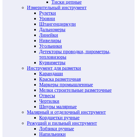
Тиски цепные
Измерительный инструмент
Рулетки
Уровни
Штангенциркули
Дальномеры
Линейки
Нивелиры
Угольники
Детекторы проводки, пирометры,
тепловизоры
Курвиметры
Инструмент для разметки
Карандаши
Краска разметочная
Маркеры промышленные
Мелки строительные разметочные
Отвесы
Чертилки
Шнуры малярные
Малярный и отделочный инструмент
Кордщетки ручные
Режущий и пильный инструмент
Лобзики ручные
Напильники