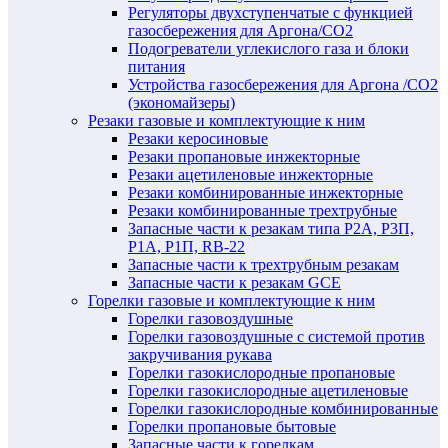
Регуляторы двухступенчатые c функцией
газосбережения для Аргона/СО2
Подогреватели углекислого газа и блоки
питания
Устройства газосбережения для Аргона /СО2
(экономайзеры)
Резаки газовые и комплектующие к ним
Резаки керосиновые
Резаки пропановые инжекторные
Резаки ацетиленовые инжекторные
Резаки комбинированные инжекторные
Резаки комбинированные трехтрубные
Запасные части к резакам типа Р2А, Р3П,
Р1А, Р1П, RB-22
Запасные части к трехтрубным резакам
Запасные части к резакам GCE
Горелки газовые и комплектующие к ним
Горелки газовоздушные
Горелки газовоздушные с системой против
закручивания рукава
Горелки газокислородные пропановые
Горелки газокислородные ацетиленовые
Горелки газокислородные комбинированные
Горелки пропановые бытовые
Запасные части к горелкам