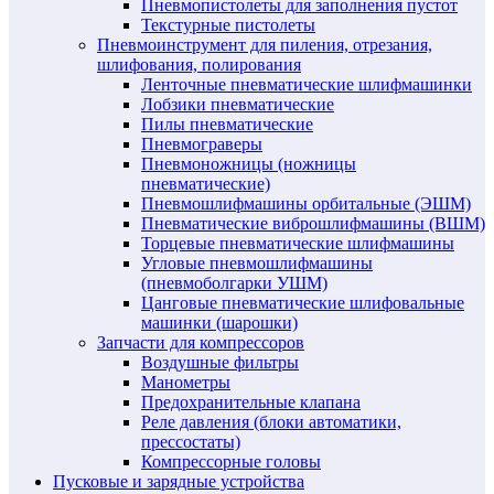
Пневмопистолеты для заполнения пустот
Текстурные пистолеты
Пневмоинструмент для пиления, отрезания,
шлифования, полирования
Ленточные пневматические шлифмашинки
Лобзики пневматические
Пилы пневматические
Пневмограверы
Пневмоножницы (ножницы
пневматические)
Пневмошлифмашины орбитальные (ЭШМ)
Пневматические виброшлифмашины (ВШМ)
Торцевые пневматические шлифмашины
Угловые пневмошлифмашины
(пневмоболгарки УШМ)
Цанговые пневматические шлифовальные
машинки (шарошки)
Запчасти для компрессоров
Воздушные фильтры
Манометры
Предохранительные клапана
Реле давления (блоки автоматики,
прессостаты)
Компрессорные головы
Пусковые и зарядные устройства