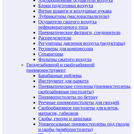
Адсорбционные осушители воздуха
Блоки подготовки воздуха
Витые шланги и воздушные рукава
Лубрикаторы (маслораспылители)
Осушители сжатого воздуха
рефрижераторного типа
Пневматические фитинги, соединители
Распределители
Регуляторы давления воздуха (редукторы)
Ресиверы для компрессора
Сепараторы
Фильтры сжатого воздуха
Гвоздезабивной и скобозабивной
пневмоинструмент
Барабанные нейлеры
Инструмент для паркета
Пневматические степлеры (пневмостеплеры,
скобозабивные пистолеты)
Пневмопистолеты по бетону
Реечные пневмопистолеты для гвоздей
Скобообжимное пистолеты для клеток,
матрасов, габионов
Скобы, гвозди и шпильки
Универсальные пневмостеплеры под гвозди
и скобы (комбопистолеты)