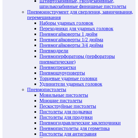
Штифтозабивные, гвоздезабивные,
шпилькозабивные финишные пистолеты
Пневмоинструмент для сверления, завинчивания,
перемешивания
Наборы ударных головок
Переходники для ударных головок
Пневмогайковерты 1 дюйм
Пневмогайковерты 1/2 дюйма
Пневмогайковерты 3/4 дюйма
Пневмодрели
Пневмоперфораторы (перфораторы
пневматические)
Пневмотрещетки
Пневмошуруповерты
Торцевые ударные головки
Удлинители ударных головок
Пневмопистолеты
Мовильные пистолеты
Моющие пистолеты
Пескоструйные пистолеты
Пистолеты для подкачки
Пистолеты для продувки
Пневмогидравлические заклепочники
Пневмопистолеты для герметика
Пистолеты для антигравия