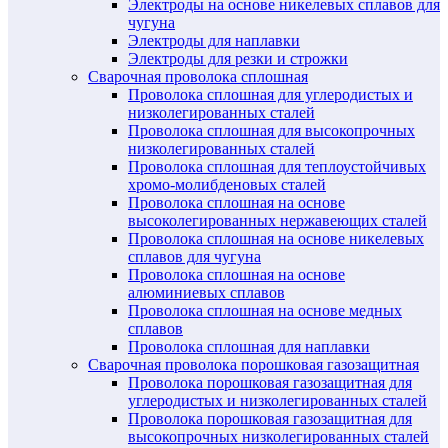
Электроды на основе никелевых сплавов для
чугуна
Электроды для наплавки
Электроды для резки и строжки
Сварочная проволока сплошная
Проволока сплошная для углеродистых и
низколегированных сталей
Проволока сплошная для высокопрочных
низколегированных сталей
Проволока сплошная для теплоустойчивых
хромо-молибденовых сталей
Проволока сплошная на основе
высоколегированных нержавеющих сталей
Проволока сплошная на основе никелевых
сплавов для чугуна
Проволока сплошная на основе
алюминиевых сплавов
Проволока сплошная на основе медных
сплавов
Проволока сплошная для наплавки
Сварочная проволока порошковая газозащитная
Проволока порошковая газозащитная для
углеродистых и низколегированных сталей
Проволока порошковая газозащитная для
высокопрочных низколегированных сталей