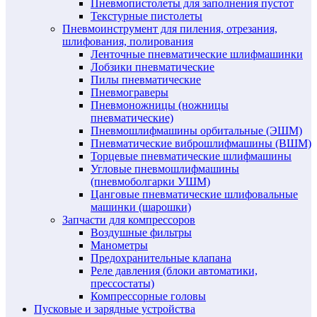
Пневмопистолеты для заполнения пустот
Текстурные пистолеты
Пневмоинструмент для пиления, отрезания,
шлифования, полирования
Ленточные пневматические шлифмашинки
Лобзики пневматические
Пилы пневматические
Пневмограверы
Пневмоножницы (ножницы
пневматические)
Пневмошлифмашины орбитальные (ЭШМ)
Пневматические виброшлифмашины (ВШМ)
Торцевые пневматические шлифмашины
Угловые пневмошлифмашины
(пневмоболгарки УШМ)
Цанговые пневматические шлифовальные
машинки (шарошки)
Запчасти для компрессоров
Воздушные фильтры
Манометры
Предохранительные клапана
Реле давления (блоки автоматики,
прессостаты)
Компрессорные головы
Пусковые и зарядные устройства