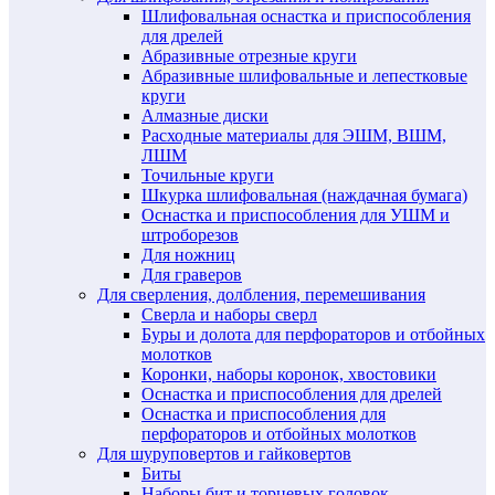
Шлифовальная оснастка и приспособления
для дрелей
Абразивные отрезные круги
Абразивные шлифовальные и лепестковые
круги
Алмазные диски
Расходные материалы для ЭШМ, ВШМ,
ЛШМ
Точильные круги
Шкурка шлифовальная (наждачная бумага)
Оснастка и приспособления для УШМ и
штроборезов
Для ножниц
Для граверов
Для сверления, долбления, перемешивания
Сверла и наборы сверл
Буры и долота для перфораторов и отбойных
молотков
Коронки, наборы коронок, хвостовики
Оснастка и приспособления для дрелей
Оснастка и приспособления для
перфораторов и отбойных молотков
Для шуруповертов и гайковертов
Биты
Наборы бит и торцевых головок