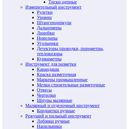
Тиски цепные
Измерительный инструмент
Рулетки
Уровни
Штангенциркули
Дальномеры
Линейки
Нивелиры
Угольники
Детекторы проводки, пирометры,
тепловизоры
Курвиметры
Инструмент для разметки
Карандаши
Краска разметочная
Маркеры промышленные
Мелки строительные разметочные
Отвесы
Чертилки
Шнуры малярные
Малярный и отделочный инструмент
Кордщетки ручные
Режущий и пильный инструмент
Лобзики ручные
Напильники