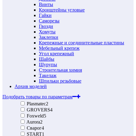
Винты
Кронштейны угловые
Гайки
Саморезы
Гвозди
Хомуты
Заклепки
Крепежные и соединительные пластины
Мебельный крепеж
Угол крепежный
Шайбы
Шурупы
Строительная химия
Такелаж
Шпильки резьбовые
Архив моделей
Подобрать товары по параметрам
Plasmatec
2
GROVERS
4
Foxweld
5
Aurora
2
Сварог
4
START
1