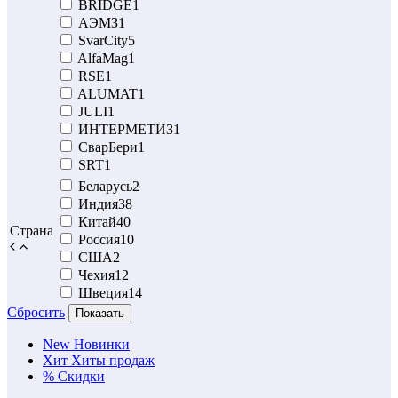
BRIDGE
1
АЭМЗ
1
SvarCity
5
AlfaMag
1
RSE
1
ALUMAT
1
JULI
1
ИНТЕРМЕТИЗ
1
СварБери
1
SRT
1
Беларусь
2
Индия
38
Китай
40
Страна
Россия
10
США
2
Чехия
12
Швеция
14
Сбросить
Показать
New
Новинки
Хит
Хиты продаж
%
Скидки