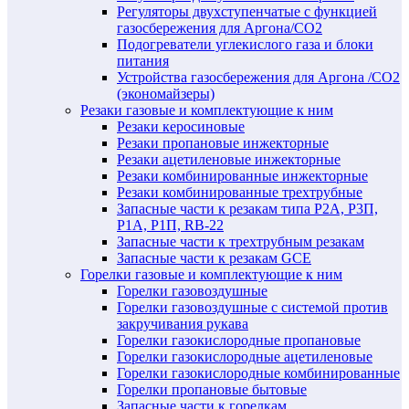
Регуляторы двухступенчатые c функцией
газосбережения для Аргона/СО2
Подогреватели углекислого газа и блоки
питания
Устройства газосбережения для Аргона /СО2
(экономайзеры)
Резаки газовые и комплектующие к ним
Резаки керосиновые
Резаки пропановые инжекторные
Резаки ацетиленовые инжекторные
Резаки комбинированные инжекторные
Резаки комбинированные трехтрубные
Запасные части к резакам типа Р2А, Р3П,
Р1А, Р1П, RB-22
Запасные части к трехтрубным резакам
Запасные части к резакам GCE
Горелки газовые и комплектующие к ним
Горелки газовоздушные
Горелки газовоздушные с системой против
закручивания рукава
Горелки газокислородные пропановые
Горелки газокислородные ацетиленовые
Горелки газокислородные комбинированные
Горелки пропановые бытовые
Запасные части к горелкам