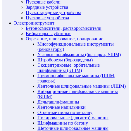
Пусковые кабели
Зарядные устройства
Пуско-зарядные устройства
Пусковые устройства
Электроинструмент
Бетоносмесители, растворосмесители
Вибраторы глубинные
Отрезание, шлифование, полирование
Многофункциональные инструменты
(реноваторы)
Угловые шлифмашины (болгарки, УШМ)
Штроборезы (бороздоделы)
Эксцентриковые, орбитальные
шлифмашины (ЭШМ)
Прямошлифовальные машины (ПШМ,
граверы)
Ленточные шлифовальные машины (ЛШМ)
Вибрационные шлифовальные машины
(ВШМ)
Дельташлифмашины
Ленточные напильники
Отрезные пилы по металлу
Полировальные (для авто) машины
Шлифмашины по бетону
Щеточные шлифовальные машины