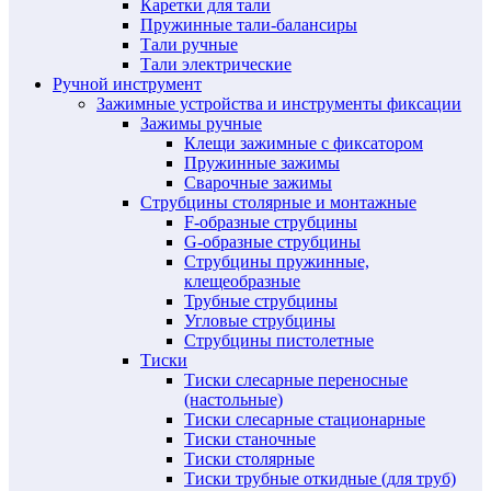
Каретки для тали
Пружинные тали-балансиры
Тали ручные
Тали электрические
Ручной инструмент
Зажимные устройства и инструменты фиксации
Зажимы ручные
Клещи зажимные с фиксатором
Пружинные зажимы
Сварочные зажимы
Струбцины столярные и монтажные
F-образные струбцины
G-образные струбцины
Струбцины пружинные,
клещеобразные
Трубные струбцины
Угловые струбцины
Струбцины пистолетные
Тиски
Тиски слесарные переносные
(настольные)
Тиски слесарные стационарные
Тиски станочные
Тиски столярные
Тиски трубные откидные (для труб)