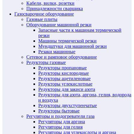
Кабели, вилки, розетки
Принадлежности сварщика
Газосварочное оборудование
Газовые плиты
Оборудование машинной резки
Запасные части к машинам термической
резки
Машины термической резки
Мундштуки для машинной резки
Резаки машинные
Сетевое и рамповое оборудование
Редукторы газовые
Редукторы пропановые
Редукторы кислородные
Редукторы ацетиленовые
Редукторы углекислотные
Редукторы для закиси азота
Редукторы для азота, аргона, гелия, водорода
и воздуха
Редукторы двухступенчатые
Редукторы бытовые
Регуляторы и подогреватели газа
Регуляторы для аргона
Регуляторы для гелия
Регуляторы для углекислоты и аргона