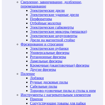
Сверление, завинчивание, долбление,
перемешивание
Электрические дрели
Электрические ударные дрели
Перфораторы
Отбойные молотки
Электрические гайковерты
Электрические миксеры (мешалки)
Электрические шуруповерты
Дрели на магнитной стойке
Фрезерование и строгание
Электрические рубанки
Универсальные фрезеры
Ротационные фрезеры
Ламельные фрезеры
Кромочные (окантовочные) фрезеры
Другие фрезеры
Пиление
Лобзики
Ручные дисковые пилы
Сабельные пилы
Торцово-усовочные пилы и столы к ним
Инструменты с нагревательным элементом
Припои
Сопутствующие товары для пайки