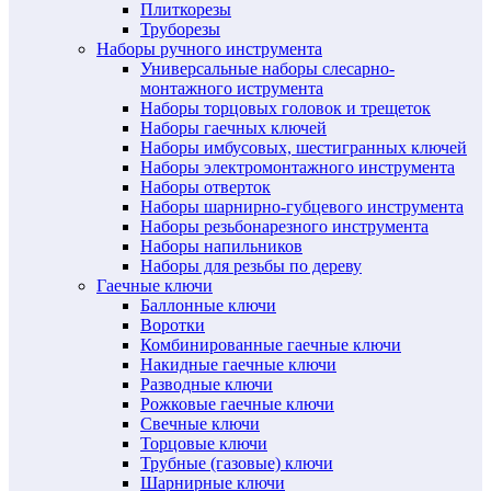
Плиткорезы
Труборезы
Наборы ручного инструмента
Универсальные наборы слесарно-
монтажного иструмента
Наборы торцовых головок и трещеток
Наборы гаечных ключей
Наборы имбусовых, шестигранных ключей
Наборы электромонтажного инструмента
Наборы отверток
Наборы шарнирно-губцевого инструмента
Наборы резьбонарезного инструмента
Наборы напильников
Наборы для резьбы по дереву
Гаечные ключи
Баллонные ключи
Воротки
Комбинированные гаечные ключи
Накидные гаечные ключи
Разводные ключи
Рожковые гаечные ключи
Свечные ключи
Торцовые ключи
Трубные (газовые) ключи
Шарнирные ключи