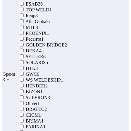
ESAB
36
TOP WELD
1
Кедр
8
Alfa Global
6
MTL
4
PHOENIX
1
Ресанта
1
GOLDEN BRIDGE
2
DEKA
4
SELLER
6
SOLARIS
5
ПТК
3
Бренд
GWC
6
WS WELDESHIP
1
HENDER
2
BIZON
1
SUPERON
3
Oliver
1
DRATEC
2
СЗСМ
1
BRIMA
1
FARINA
1