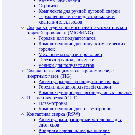
Клеммы заземления
Строгачи
Комплекты для ручной дуговой сварки
Термопеналы и печи для прокалки и
хранения электродов
Сварка в среде защитного газа с автоматической
подачей проволоки (MIG/MAG)
Горелки для полуавтоматов
Комплектующие для полуавтоматических
горелок
Механизмы подачи проволоки
Тележки для полуавтоматов
Ролики для полуавтоматов
Сварка неплавящимся электродом в среде
инертных газов (TIG)
Аксессуары для аргонодуговой сварки
Горелки для аргонодуговой сварки
Комплектующие для аргонодуговых горелок
Плазменная резка (CUT)
Плазмотроны
Комплектующие для плазмотронов
Контактная сварка (RSW)
Аксессуары и расходные материалы для
споттеров
Конденсаторная приварка шпилек