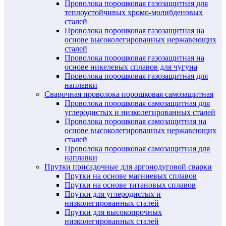
Проволока порошковая газозащитная для
теплоустойчивых хромо-молибденовых
сталей
Проволока порошковая газозащитная на
основе высоколегированных нержавеющих
сталей
Проволока порошковая газозащитная на
основе никелевых сплавов для чугуна
Проволока порошковая газозащитная для
наплавки
Сварочная проволока порошковая самозащитная
Проволока порошковая самозащитная для
углеродистых и низколегированных сталей
Проволока порошковая самозащитная на
основе высоколегированных нержавеющих
сталей
Проволока порошковая самозащитная для
наплавки
Прутки присадочные для аргонодуговой сварки
Прутки на основе магниевых сплавов
Прутки на основе титановых сплавов
Прутки для углеродистых и
низколегированных сталей
Прутки для высокопрочных
низколегированных сталей