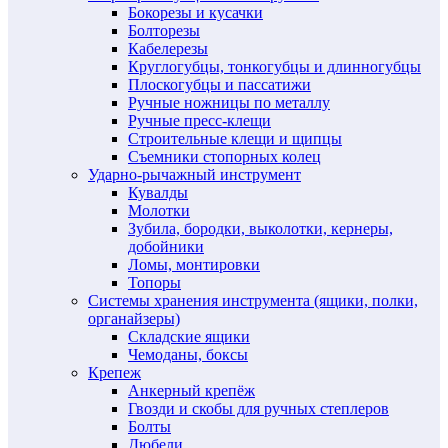
Бокорезы и кусачки
Болторезы
Кабелерезы
Круглогубцы, тонкогубцы и длинногубцы
Плоскогубцы и пассатижи
Ручные ножницы по металлу
Ручные пресс-клещи
Строительные клещи и щипцы
Съемники стопорных колец
Ударно-рычажный инструмент
Кувалды
Молотки
Зубила, бородки, выколотки, кернеры,
добойники
Ломы, монтировки
Топоры
Системы хранения инструмента (ящики, полки,
органайзеры)
Складские ящики
Чемоданы, боксы
Крепеж
Анкерный крепёж
Гвозди и скобы для ручных степлеров
Болты
Дюбели