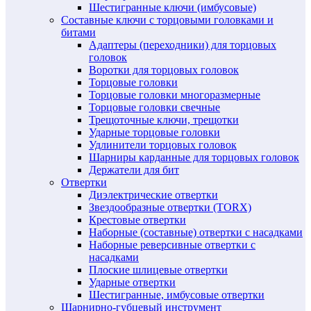
Шестигранные ключи (имбусовые)
Составные ключи с торцовыми головками и
битами
Адаптеры (переходники) для торцовых
головок
Воротки для торцовых головок
Торцовые головки
Торцовые головки многоразмерные
Торцовые головки свечные
Трещоточные ключи, трещотки
Ударные торцовые головки
Удлинители торцовых головок
Шарниры карданные для торцовых головок
Держатели для бит
Отвертки
Диэлектрические отвертки
Звездообразные отвертки (TORX)
Крестовые отвертки
Наборные (составные) отвертки с насадками
Наборные реверсивные отвертки с
насадками
Плоские шлицевые отвертки
Ударные отвертки
Шестигранные, имбусовые отвертки
Шарнирно-губцевый инструмент