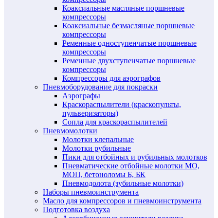
Коаксиальные масляные поршневые
компрессоры
Коаксиальные безмасляные поршневые
компрессоры
Ременные одноступенчатые поршневые
компрессоры
Ременные двухступенчатые поршневые
компрессоры
Компрессоры для аэрографов
Пневмоборудование для покраски
Аэрографы
Краскораспылители (краскопульты,
пульверизаторы)
Сопла для краскораспылителей
Пневмомолотки
Молотки клепальные
Молотки рубильные
Пики для отбойных и рубильных молотков
Пневматические отбойные молотки МО,
МОП, бетоноломы Б, БК
Пневмодолота (зубильные молотки)
Наборы пневмоинструмента
Масло для компрессоров и пневмоинструмента
Подготовка воздуха