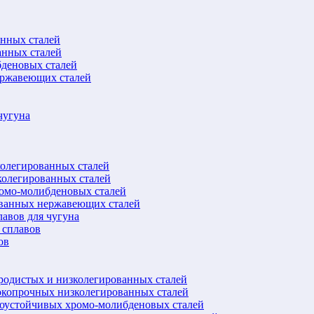
анных сталей
анных сталей
бденовых сталей
ержавеющих сталей
чугуна
колегированных сталей
колегированных сталей
ромо-молибденовых сталей
ованных нержавеющих сталей
авов для чугуна
 сплавов
ов
еродистых и низколегированных сталей
окопрочных низколегированных сталей
лоустойчивых хромо-молибденовых сталей