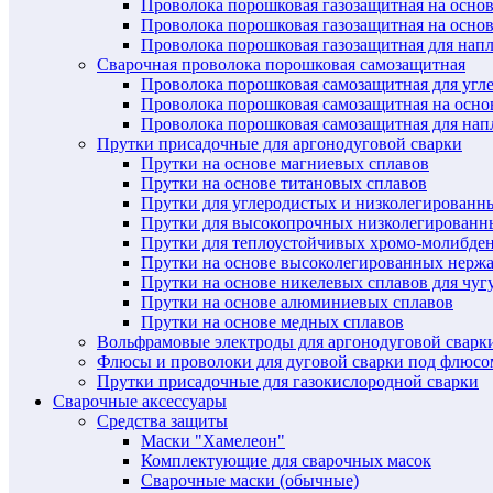
Проволока порошковая газозащитная на осно
Проволока порошковая газозащитная на основ
Проволока порошковая газозащитная для нап
Сварочная проволока порошковая самозащитная
Проволока порошковая самозащитная для угл
Проволока порошковая самозащитная на осн
Проволока порошковая самозащитная для нап
Прутки присадочные для аргонодуговой сварки
Прутки на основе магниевых сплавов
Прутки на основе титановых сплавов
Прутки для углеродистых и низколегированн
Прутки для высокопрочных низколегированн
Прутки для теплоустойчивых хромо-молибде
Прутки на основе высоколегированных нерж
Прутки на основе никелевых сплавов для чуг
Прутки на основе алюминиевых сплавов
Прутки на основе медных сплавов
Вольфрамовые электроды для аргонодуговой сварк
Флюсы и проволоки для дуговой сварки под флюсо
Прутки присадочные для газокислородной сварки
Сварочные аксессуары
Средства защиты
Маски "Хамелеон"
Комплектующие для сварочных масок
Сварочные маски (обычные)