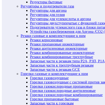
Редукторы бытовые
Регуляторы и подогреватели газа
Регуляторы для аргона
Регуляторы для гелия
Регуляторы для углекислоты и аргона
Регуляторы двухступенчатые c функцией газ
Подогреватели углекислого газа и блоки пита
Устройства газосбережения для Аргона /СО2 
Резаки газовые и комплектующие к ним
Резаки керосиновые
Резаки пропановые инжекторные
Резаки ацетиленовые инжекторные
Резаки комбинированные инжекторные
Резаки комбинированные трехтрубные
Запасные части к резакам типа Р2А, Р3П, Р1А
Запасные части к трехтрубным резакам
Запасные части к резакам GCE
Горелки газовые и комплектующие к ним
Горелки газовоздушные
Горелки газовоздушные с системой против за
Горелки газокислородные пропановые
Горелки газокислородные ацетиленовые
Горелки газокислородные комбинированные
Горелки пропановые бытовые
Запасные части к горелкам