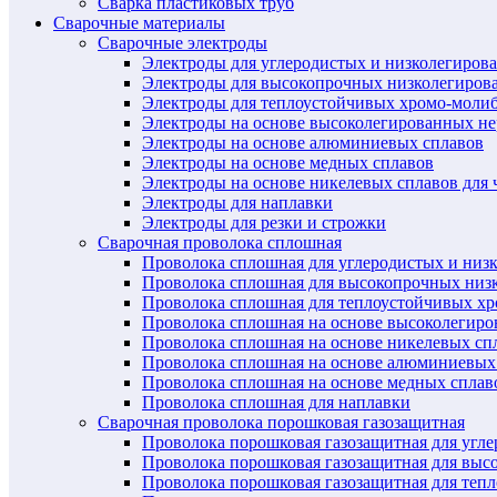
Сварка пластиковых труб
Сварочные материалы
Сварочные электроды
Электроды для углеродистых и низколегиров
Электроды для высокопрочных низколегиров
Электроды для теплоустойчивых хромо-моли
Электроды на основе высоколегированных н
Электроды на основе алюминиевых сплавов
Электроды на основе медных сплавов
Электроды на основе никелевых сплавов для 
Электроды для наплавки
Электроды для резки и строжки
Сварочная проволока сплошная
Проволока сплошная для углеродистых и низ
Проволока сплошная для высокопрочных низ
Проволока сплошная для теплоустойчивых х
Проволока сплошная на основе высоколегир
Проволока сплошная на основе никелевых спл
Проволока сплошная на основе алюминиевых
Проволока сплошная на основе медных сплав
Проволока сплошная для наплавки
Сварочная проволока порошковая газозащитная
Проволока порошковая газозащитная для угл
Проволока порошковая газозащитная для выс
Проволока порошковая газозащитная для теп