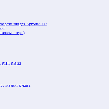
осбережения для Аргона/СО2
ния
(экономайзеры)
, Р1П, RB-22
кручивания рукава