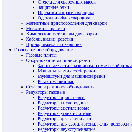
Стекла для сварочных масок
Защитные очки
Перчатки и краги сварщика
Одежда и обувь сварщика
Магнитные приспособления для сварки
Молотки сварщика
Химические материалы для сварки
Кабели, вилки, розетки
Принадлежности сварщика
Газосварочное оборудование
Газовые плиты
Оборудование машинной резки
Запасные части к машинам термической резки
Машины термической резки
Мундштуки для машинной резки
Резаки машинные
Сетевое и рамповое оборудование
Редукторы газовые
Редукторы пропановые
Редукторы кислородные
Редукторы ацетиленовые
Редукторы углекислотные
Редукторы для закиси азота
Редукторы для азота, аргона, гелия, водорода 
Редукторы двухступенчатые