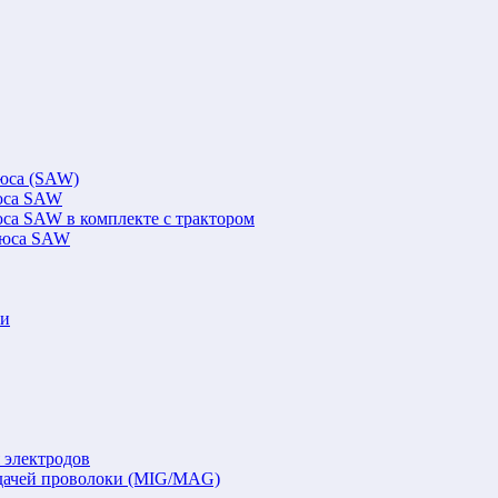
люса (SAW)
люса SAW
юса SAW в комплекте с трактором
флюса SAW
ки
 электродов
подачей проволоки (MIG/MAG)