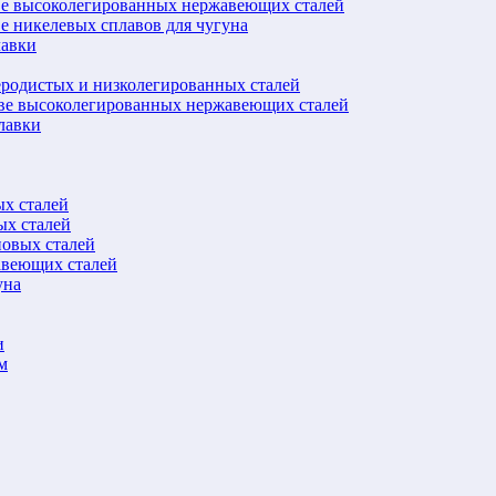
ве высоколегированных нержавеющих сталей
е никелевых сплавов для чугуна
лавки
еродистых и низколегированных сталей
ове высоколегированных нержавеющих сталей
лавки
ых сталей
ых сталей
новых сталей
авеющих сталей
уна
и
м