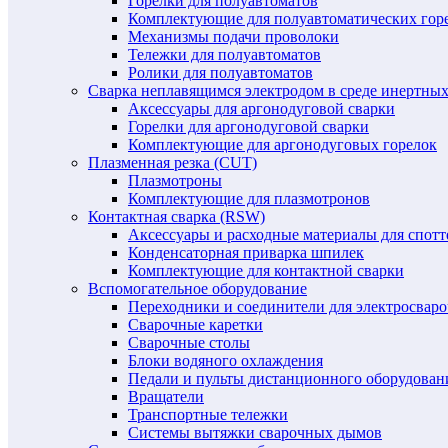
Горелки для полуавтоматов
Комплектующие для полуавтоматических гор
Механизмы подачи проволоки
Тележки для полуавтоматов
Ролики для полуавтоматов
Сварка неплавящимся электродом в среде инертных 
Аксессуары для аргонодуговой сварки
Горелки для аргонодуговой сварки
Комплектующие для аргонодуговых горелок
Плазменная резка (CUT)
Плазмотроны
Комплектующие для плазмотронов
Контактная сварка (RSW)
Аксессуары и расходные материалы для спотт
Конденсаторная приварка шпилек
Комплектующие для контактной сварки
Вспомогательное оборудование
Переходники и соединители для электросвар
Сварочные каретки
Сварочные столы
Блоки водяного охлаждения
Педали и пульты дистанционного оборудован
Вращатели
Транспортные тележки
Системы вытяжки сварочных дымов